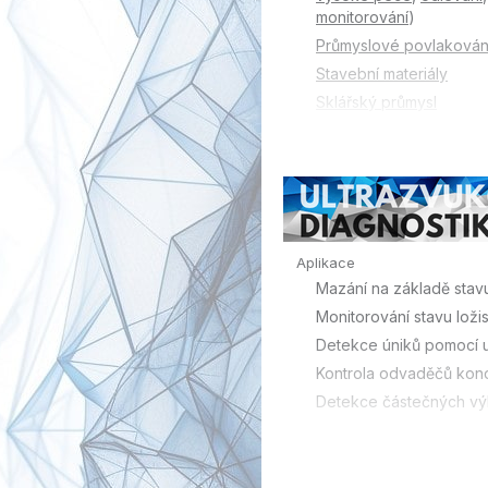
monitorování
)
Průmyslové povlakován
Stavební materiály
Sklářský průmysl
Automobilový průmysl
Papírenský průmysl
Plasty
Polovodiče
Elektronika
Aplikace
Potravinářský průmysl
Mazání na základě stav
Ostatní odvětví průmysl
Monitorování stavu loži
Detekce úniků pomocí u
Kontrola odvaděčů kond
Detekce částečných vý