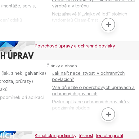
náty, uhlíková vlákna,
 (montáže, servis,
výrobě a v terénu
Nejzajímavější „vlajková loď“ stolních
cení otisků
tvrdoměrů Cisam-Ernst
Kalibrace / správnost měření tvrdosti pom
ů (např. Barcol)
kolíků Cisam-Ernst
Nový Barcol tvrdoměr od DeFelsko –
Povrchové úpravy a ochranné povlaky
PosiTector BHI
Na mikrotvrdost je MICRONESS
Ruční tvrdoměry ERNST s modifikovaným
Články a obsah
Rockwellovým principem
(lak, zinek, galvanika)
Jak najít necelistvosti v ochranných
povlacích?
orozita, průrazy)
Vše důležité o povrchových úpravách a
laků
ochranných povlacích
 podmínek při aplikaci
Rizika aplikace ochranných povlaků v
podzimním období
Měření kritické zbytkové vlhkosti betonu
Radikálně vylepšený PosiTector! Za stále
stejně výhodnou cenu!
Klimatické podmínky
,
těsnost
,
teplotní profil
Nová generace PosiTest PC (4× rychlejší