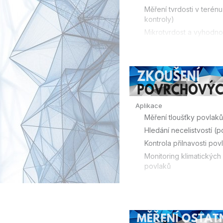
Kompozity a plasty (lami
Měření tvrdosti v terénu
výztuhy)
kontroly)
Mikrotvrdost a vyhodno
(laboratoře)
Kontrola povlaků a plast
Aplikace
Měření tloušťky povlaků 
Hledání necelistvostí (p
Kontrola přilnavosti pov
Monitoring klimatických
povlaků