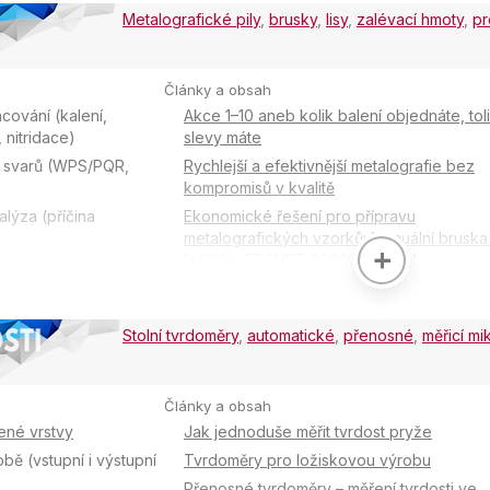
snadnou detekci úniků, částečných výboj
Metalografické pily
,
brusky
,
lisy
,
zalévací hmoty
,
pr
mechanických závad
Články a obsah
cování (kalení,
Akce 1–10 aneb kolik balení objednáte, tol
 nitridace)
slevy máte
a svarů (WPS/PQR,
Rychlejší a efektivnější metalografie bez
kompromisů v kvalitě
lýza (příčina
Ekonomické řešení pro přípravu
metalografických vzorků: Manuální bruska
leštička TECMET 2000 MP 312M
lu a vměstků (ocel,
Dokonalé metalografické vzorky
rstev a povlaků
Zalévání za studena pomocí modrého svět
Stolní tvrdoměry
,
automatické
,
přenosné
,
měřicí m
strojárna)
st, grafit, struktura)
kovů (výroba, porozita,
Články a obsah
ené vrstvy
Jak jednoduše měřit tvrdost pryže
intrované materiály
obě (vstupní i výstupní
Tvrdoměry pro ložiskovou výrobu
Přenosné tvrdoměry – měření tvrdosti ve