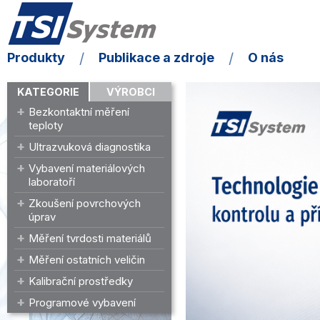
Produkty
Publikace a zdroje
O nás
KATEGORIE
VÝROBCI
Bezkontaktní měření
teploty
Ultrazvuková diagnostika
Vybavení materiálových
laboratoří
Zkoušení povrchových
úprav
Měření tvrdosti materiálů
Měření ostatních veličin
Kalibrační prostředky
Programové vybavení