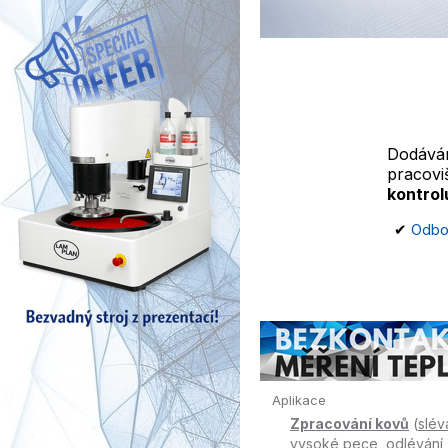
Dodává
pracovi
kontro
✔
Odbor
Aplikace
Zpracování kovů
(
slév
vysoké pece
,
odlévání