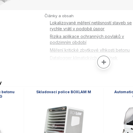
měření)
Články a obsah
Lokalizované měření netěsností staveb se
rychle vrátí v podobě úspor
Rizika aplikace ochranných povlaků v
podzimním období
Měření kritické zbytkové vlhkosti betonu
Datalogger klimatických podmínek
y
u betonu
Skladovací police BOXLAM M
Automatic
PG