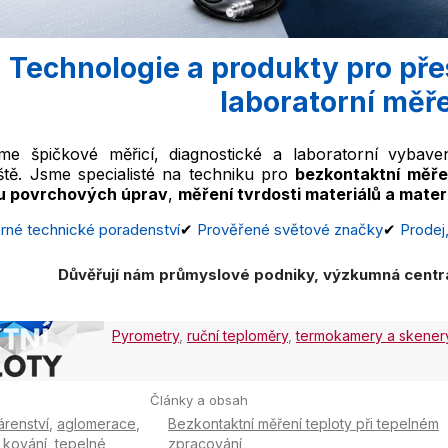
Technologie a produkty pro př
laboratorní měř
me špičkové měřicí, diagnostické a laboratorní vybav
ště. Jsme specialisté na techniku pro
bezkontaktní měře
lu povrchových úprav
,
měření tvrdosti materiálů a materi
né technické poradenství
✔
Prověřené světové značky
✔
Prodej,
Důvěřují nám průmyslové podniky, výzkumná centra 
Pyrometry
,
ruční teploměry
,
termokamery a skener
Články a obsah
árenství
,
aglomerace
,
Bezkontaktní měření teploty při tepelném
,
kování
,
tepelné
zpracování