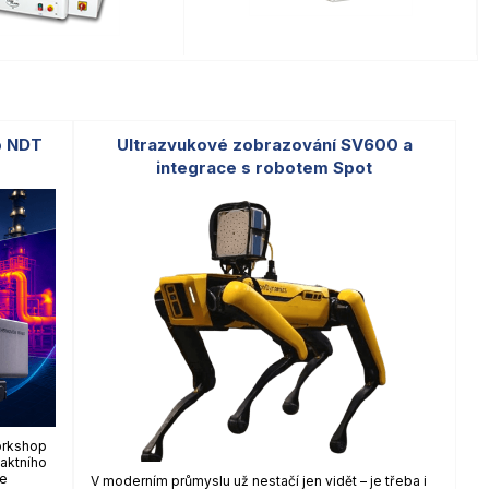
p NDT
Ultrazvukové zobrazování SV600 a
integrace s robotem Spot
orkshop
aktního
ke
V moderním průmyslu už nestačí jen vidět – je třeba i