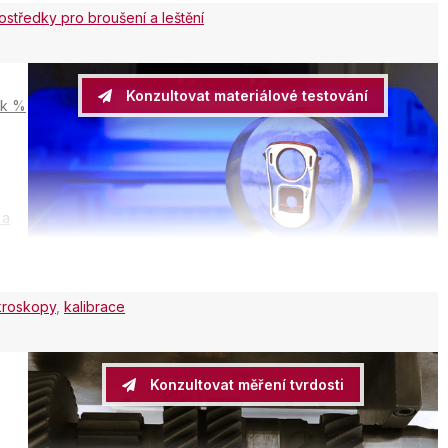
ů a
ostředky pro broušení a leštění
Konzultovat materiálové testování
ik %
 a
la
ikroskopy
,
kalibrace
Konzultovat měření tvrdosti