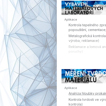
Aplikace
Kontrola tepelného zpra
popouštění, cementace,
Metalografická kontrol
výroba, reklamace)
Reklamace a lomová ana
poruchy)
Kontrola čistoty materiá
slitiny)
Kontrola povrchových v
(galvanika, PVD/CVD, ná
Litiny a odlitky (pórovito
Hliník a slitiny lehkých 
Aplikace
tepelné zpracování)
Analýza hloubky prokal
Prášková metalurgie / s
Kontrola tvrdosti ve výr
(porozita a hustota)
kontrola)