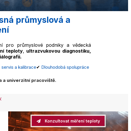
esná průmyslová a
ení
ení pro průmyslové podniky a vědecká
ní teploty
,
ultrazvukovou diagnostiku,
álografii.
 servis a kalibrace
✔
Dlouhodobá spolupráce
a univerzitní pracoviště.
y
Konzultovat měření teploty