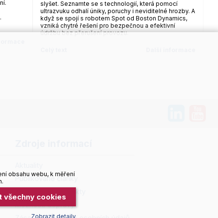
ní.
slyšet. Seznamte se s technologií, která pomocí
ultrazvuku odhalí úniky, poruchy i neviditelné hrozby. A
.
když se spojí s robotem Spot od Boston Dynamics,
vzniká chytré řešení pro bezpečnou a efektivní
údržbu bez přerušení provozu.
nformace
Celý text
Další informace
Zdroje informací
Aktuality
ení obsahu webu, k měření
Publikované články
h.
ří
Katalogy a prospekty
it všechny cookies
Možnosti dopravy
Zobrazit detaily
Zásady zpracování osobních údajů