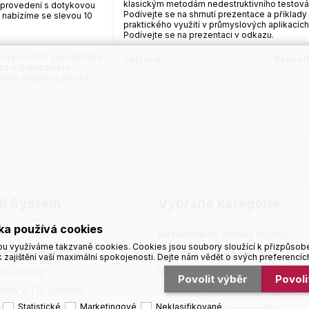
klasickým metodám nedestruktivního testová
 provedení s dotykovou
Podívejte se na shrnutí prezentace a příklady
 nabízíme se slevou 10
praktického využití v průmyslových aplikacích
Podívejte se na prezentaci v odkazu.
 i přesnost jako aktuální
Celý text
Další i
uze s doprodejem
edení dotykové plochy.
SI System
Vybrané kategorie
ka používá cookies
nás
Bezkontaktní měření teploty
u využíváme takzvané cookies. Cookies jsou soubory sloužící k přizpůsob
skytované služby
Ultrazvuková diagnostika
 zajištění vaší maximální spokojenosti. Dejte nám vědět o svých preferencíc
še značky
Vybavení materiálových laborato
Povolit výběr
Povol
riéra v TSI System
Zkoušení povrchových úprav
Statistické
Marketingové
Neklasifikované
ntakty
Měření tvrdosti materiálů