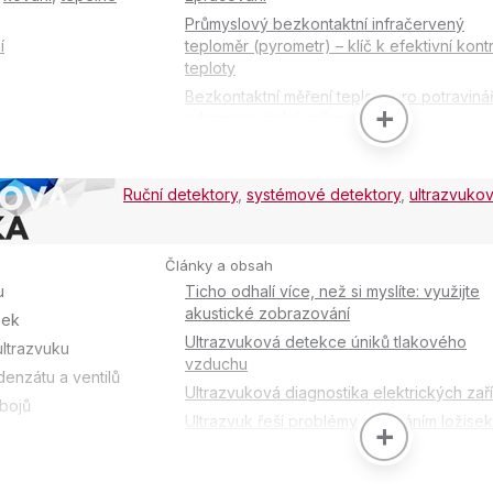
Průmyslový bezkontaktní infračervený
í
teploměr (pyrometr) – klíč k efektivní kont
teploty
Bezkontaktní měření teploty pro potraviná
a farmaceutický průmysl
Teplotní řízení v polovodičové výrobě
Výhody průmyslových stacionárních
Ruční detektory
,
systémové detektory
,
ultrazvuko
termokamer
Články a obsah
u
Ticho odhalí více, než si myslíte: využijte
u
akustické zobrazování
sek
Ultrazvuková detekce úniků tlakového
ltrazvuku
vzduchu
enzátu a ventilů
Ultrazvuková diagnostika elektrických zař
bojů
Ultrazvuk řeší problémy s mazáním ložisek
Ultrazvuková kontrola odvaděčů kondenz
Řada akustických kamer Fluke ii900 pro