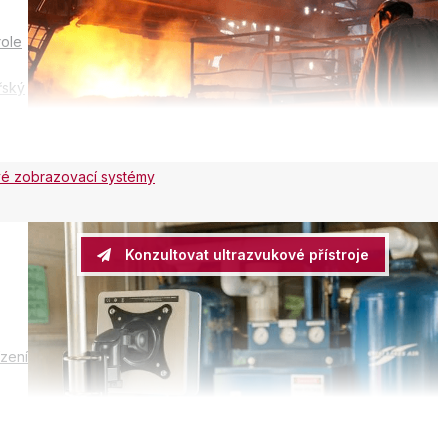
role
řský
vé zobrazovací systémy
Konzultovat ultrazvukové přístroje
ízení
átu