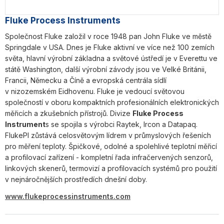
Fluke Process Instruments
Společnost Fluke založil v roce 1948 pan John Fluke ve městě
Springdale v USA. Dnes je Fluke aktivní ve více než 100 zemích
světa, hlavní výrobní základna a světové ústředí je v Everettu ve
státě Washington, další výrobní závody jsou ve Velké Británii,
Francii, Německu a Číně a evropská centrála sídlí
v nizozemském Eidhovenu. Fluke je vedoucí světovou
společností v oboru kompaktních profesionálních elektronických
měřicích a zkušebních přístrojů. Divize
Fluke Process
Instrument
s se spojila s výrobci Raytek, Ircon a Datapaq.
FlukePI zůstává celosvětovým lídrem v průmyslových řešeních
pro měření teploty. Špičkové, odolné a spolehlivé teplotní měřicí
a profilovací zařízení - kompletní řada infračervených senzorů,
linkových skenerů, termovizí a profilovacích systémů pro použití
v nejnáročnějších prostředích dnešní doby.
www.flukeprocessinstruments.com