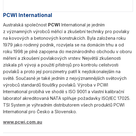
PCWI International
Australská společnost
PCWI
International je jedním
z významných výrobců měřicí a zkušební techniky pro povlaky
na kovových a betonových konstrukcích. Byla založena roku
1979 jako rodinný podnik, rozvíjela se na domácím trhu a od
roku 1998 je plně zapojena do mezinárodního obchodu v oboru
měření a zkoušení povlakových vrstev. Největší zkušenosti
získala při vývoji a použití přístrojů pro kontrolu celistvosti
povlaků a proto její porozimetry patří k nejdokonalejším na
světě. Současně je také jedním z nejvýznamnějších světových
výrobců standardů tloušťky povlaků. Výroba v PCWI
International probíhá ve shodě s ISO 9001 a vlastní kalibrační
laboratoř akreditovaná NATA splňuje požadavky ISO/IEC 17025.
TSI System je výhradním distributorem všech produktů PCWI
International pro Česko a Slovensko.
www.pcwi.com.au