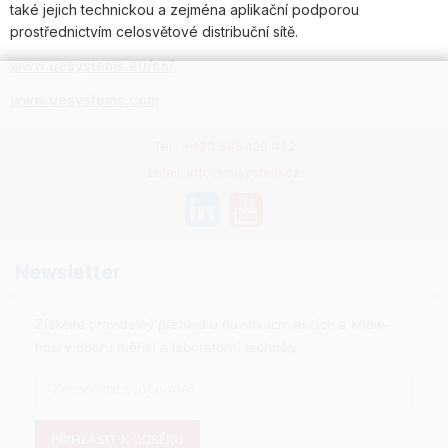
také jejich technickou a zejména aplikační podporou
prostřednictvím celosvětové distribuční sítě.
www.uesystems.eu/cs/
www.uesystems.com
Tel.: +420 545 129 462
Email: info@tsisystem.cz
Newsletter
Získejte pravidelný přehled o novinkách, akcích a know-
how v oboru měřicí a laboratorní techniky.
PŘIHLÁSIT K ODBĚRU