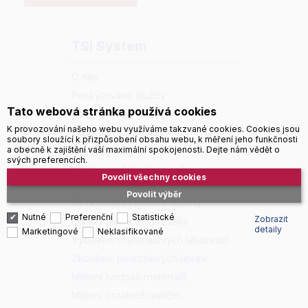
TSI System
O nás
Poskytované služby
Tato webová stránka používá cookies
Naše značky
K provozování našeho webu využíváme takzvané cookies. Cookies jsou
Kariéra v TSI System
soubory sloužící k přizpůsobení obsahu webu, k měření jeho funkčnosti
a obecně k zajištění vaší maximální spokojenosti. Dejte nám vědět o
Kontakty
svých preferencích.
Vybrané kategorie
Povolit všechny cookies
Povolit výběr
Bezkontaktní měření teploty
Nutné
Preferenční
Statistické
Zobrazit
Ultrazvuková diagnostika
detaily
Marketingové
Neklasifikované
Vybavení materiálových laboratoří
Zkoušení povrchových úprav
Měření tvrdosti materiálů
Měření ostatních veličin