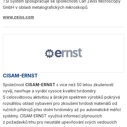
TSI System spolupracuje se společností Carl Zeiss Microscopy
GmbH v oblasti metalografických mikroskopů.
www.zeiss.com
CISAM-ERNST
Společnost
CISAM-ERNST
s vice než 50 letou zkušeností
vyvíjí, navrhuje a vyrábí vysoce kvalitní tvrdoměry.
S celosvětovou aktivitou a širokým spektrem výrobků pokrývá
rozsáhlou oblast vybavení pro zkoušení tvrdosti materiálů od
ručních přístrojů přes stolní tvrdoměry až po automatické měřicí
systémy. CISAM-ERNST využívá informací plynoucích
z požadavků trhu pro neustálé upevňování svých vedoucích