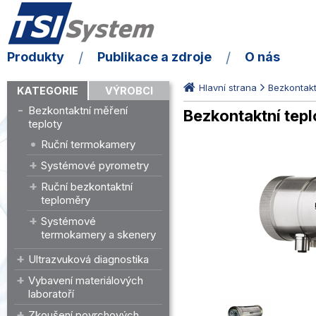
Produkty
Publikace a zdroje
O nás
Hlavní strana
Bezkontakt
KATEGORIE
VÝROBCI
Bezkontaktní měření
Bezkontaktní tep
teploty
Ruční termokamery
Systémové pyrometry
Ruční bezkontaktní
teploměry
Systémové
termokamery a skenery
Ultrazvuková diagnostika
Vybavení materiálových
laboratoří
Zkoušení povrchových