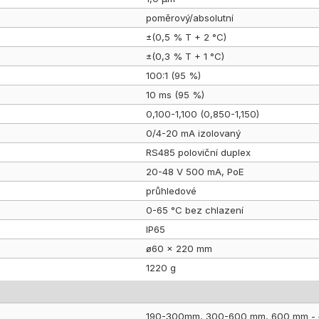
poměrový/absolutní
±(0,5 % T + 2 °C)
±(0,3 % T + 1 °C)
100:1 (95 %)
10 ms (95 %)
0,100-1,100 (0,850-1,150)
0/4-20 mA izolovaný
RS485 poloviční duplex
20-48 V 500 mA, PoE
průhledové
0-65 °C bez chlazení
IP65
ø60 × 220 mm
1220 g
190-300mm, 300-600 mm, 600 mm -