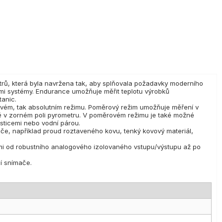
trů, která byla navržena tak, aby splňovala požadavky moderního
mi systémy. Endurance umožňuje měřit teplotu výrobků
tanic.
ovém, tak absolutním režimu. Poměrový režim umožňuje měření v
ě v zorném poli pyrometru. V poměrovém režimu je také možné
sticemi nebo vodní párou.
če, například proud roztaveného kovu, tenký kovový materiál,
mi od robustního analogového izolovaného vstupu/výstupu až po
í snímače.