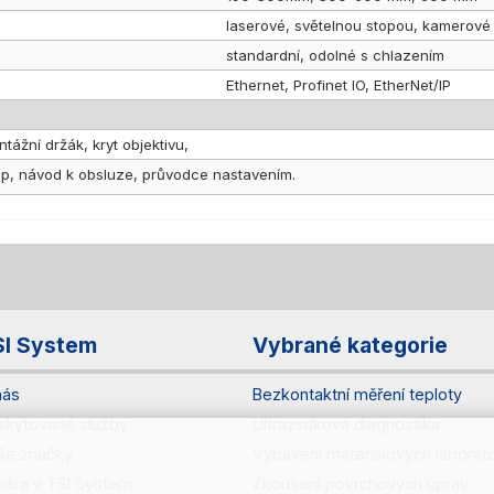
laserové, světelnou stopou, kamerové
standardní, odolné s chlazením
Ethernet, Profinet IO, EtherNet/IP
ážní držák, kryt objektivu,
p, návod k obsluze, průvodce nastavením.
SI System
Vybrané kategorie
nás
Bezkontaktní měření teploty
skytované služby
Ultrazvuková diagnostika
še značky
Vybavení materiálových laborato
riéra v TSI System
Zkoušení povrchových úprav