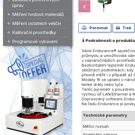
úprav
Měření tvrdosti materiálů
Měření ostatních veličin
Porovnat
Tisk
Kalibrační prostředky
Podrobnosti o produkt
Programové vybavení
Série Endurance® společnos
průmyslu a umožňovala vám 
v nejnáročnějších prostředí
Bezkontaktní teploměr Endu
obtížných podmínkách, kdy 
přesně měřit i v případě a
Modely 1R se uplatní v náro
tenké dráty nebo tyče.
Tento pyrometr s pouzdrem 
rychlou síť LAN/Ethernet a 
Doprovodný software Endura
Na řadu Endurance je poskyt
Technické parametry
Měřicí rozsah
Spektrální odezva