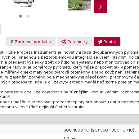
u
Zařazení produktu
Parametry
Poptat
ti Fluke Process Instruments je inovativní řada dvoubarevných pyrome
rychlou, snadnou a bezproblémovou integraci se všemi hlavními řídící
ch a předávat výsledky zpět do řídícího systému nebo monitorovacích s
rance řady 1R je poměrový pyrometr, který může pracovat jak v poměr
je měřený objekt malý nebo tvarově proměnný anebo když není stabiln
ž 95 % zastínění zorného pole mechanickými překážkami, prachovými čá
čných procesech, kde je cíl zakrytý a/nebo menší než zorné pole sníma
z nerezové oceli lze objednat s nejrůznějšími komunikačními rozhraní
RS485.
nce umožňuje archivovat procesní teploty pro analýzu dat a nastaven
ována ve své třídě nejlepší čtyřletá záruka.
600-1800 °C (2C) 550-1800 °C (1C)
1,0 µm