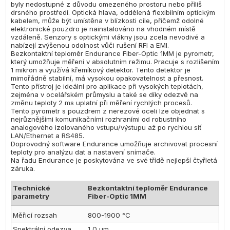
byly nedostupné z důvodu omezeného prostoru nebo příliš
drsného prostředí. Optická hlava, oddělená flexibilním optickým
kabelem, může být umístěna v blízkosti cíle, přičemž odolné
elektronické pouzdro je nainstalováno na vhodném místě
vzdáleně. Senzory s optickými vlákny jsou zcela nevodivé a
nabízejí zvýšenou odolnost vůči rušení RFI a EMI.
Bezkontaktní teploměr Endurance Fiber-Optic 1MM je pyrometr,
který umožňuje měření v absolutním režimu. Pracuje s rozlišením
1 mikron a využívá křemíkový detektor. Tento detektor je
mimořádně stabilní, má vysokou opakovatelnost a přesnost.
Tento přístroj je ideální pro aplikace při vysokých teplotách,
zejména v ocelářském průmyslu a také se díky odezvě na
změnu teploty 2 ms uplatní při měření rychlých procesů.
Tento pyrometr s pouzdrem z nerezové oceli lze objednat s
nejrůznějšími komunikačními rozhraními od robustního
analogového izolovaného vstupu/výstupu až po rychlou síť
LAN/Ethernet a RS485.
Doprovodný software Endurance umožňuje archivovat procesní
teploty pro analýzu dat a nastavení snímače.
Na řadu Endurance je poskytována ve své třídě nejlepší čtyřletá
záruka.
Technické
Bezkontaktní teploměr Endurance
parametry
Fiber-Optic 1MM
Měřicí rozsah
800-1900 °C
Spektrální odezva
1,0 µm