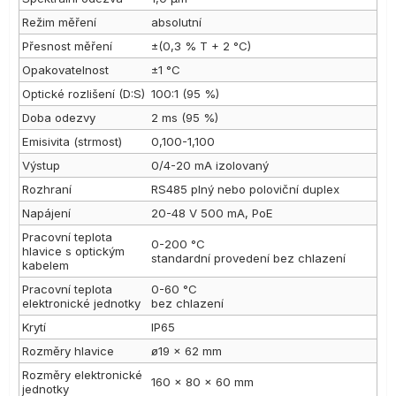
Režim měření
absolutní
Přesnost měření
±(0,3 % T + 2 °C)
Opakovatelnost
±1 °C
Optické rozlišení (D:S)
100:1 (95 %)
Doba odezvy
2 ms (95 %)
Emisivita (strmost)
0,100-1,100
Výstup
0/4-20 mA izolovaný
Rozhraní
RS485 plný nebo poloviční duplex
Napájení
20-48 V 500 mA, PoE
Pracovní teplota
0-200 °C
hlavice s optickým
standardní provedení bez chlazení
kabelem
Pracovní teplota
0-60 °C
elektronické jednotky
bez chlazení
Krytí
IP65
Rozměry hlavice
ø19 × 62 mm
Rozměry elektronické
160 × 80 × 60 mm
jednotky