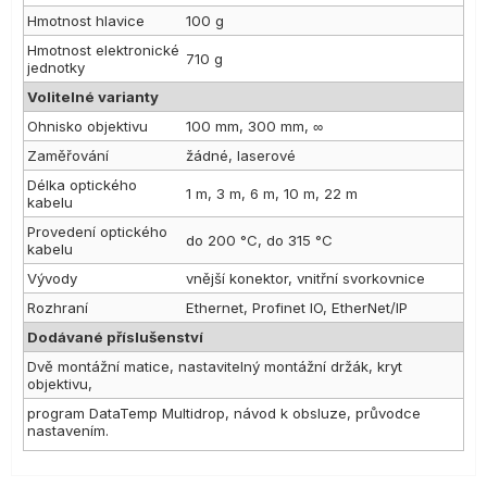
Hmotnost hlavice
100 g
Hmotnost elektronické
710 g
jednotky
Volitelné varianty
Ohnisko objektivu
100 mm, 300 mm, ∞
Zaměřování
žádné, laserové
Délka optického
1 m, 3 m, 6 m, 10 m, 22 m
kabelu
Provedení optického
do 200 °C, do 315 °C
kabelu
Vývody
vnější konektor, vnitřní svorkovnice
Rozhraní
Ethernet, Profinet IO, EtherNet/IP
Dodávané příslušenství
Dvě montážní matice, nastavitelný montážní držák, kryt
objektivu,
program DataTemp Multidrop, návod k obsluze, průvodce
nastavením.