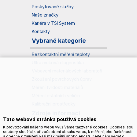
Poskytované služby
Naše značky
Kariéra v TSI System
Kontakty
Vybrané kategorie
Bezkontaktní měření teploty
Ultrazvuková diagnostika
Vybavení materiálových laboratoří
Zkoušení povrchových úprav
Měření tvrdosti materiálů
Měření ostatních veličin
Kalibrační prostředky
Zdroje informací
Tato webová stránka používá cookies
Aktuality
K provozování našeho webu využíváme takzvané cookies. Cookies jsou
soubory sloužící k přizpůsobení obsahu webu, k měření jeho funkčnosti
Publikované články
a obecně k zajištění vaší maximální spokojenosti. Dejte nám vědět o