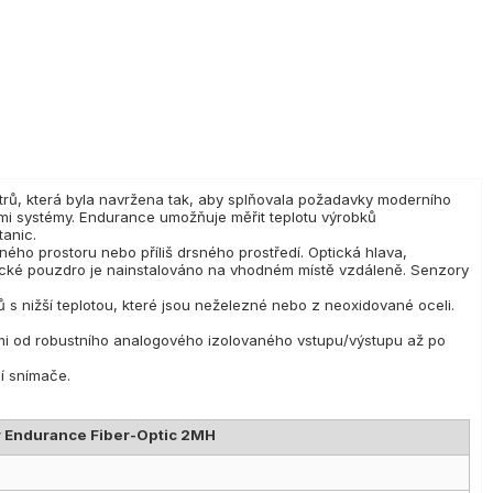
trů, která byla navržena tak, aby splňovala požadavky moderního
mi systémy. Endurance umožňuje měřit teplotu výrobků
tanic.
ého prostoru nebo příliš drsného prostředí. Optická hlava,
onické pouzdro je nainstalováno na vhodném místě vzdáleně. Senzory
 s nižší teplotou, které jsou neželezné nebo z neoxidované oceli.
mi od robustního analogového izolovaného vstupu/výstupu až po
í snímače.
r Endurance Fiber-Optic 2MH