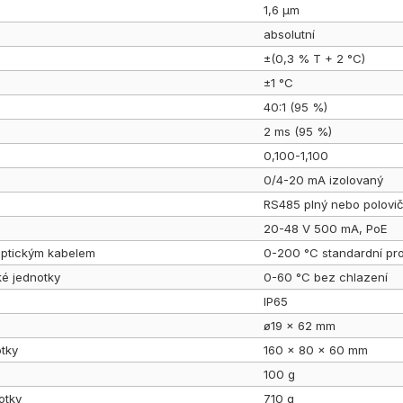
1,6 µm
absolutní
±(0,3 % T + 2 °C)
±1 °C
40:1 (95 %)
2 ms (95 %)
0,100-1,100
0/4-20 mA izolovaný
RS485 plný nebo polovič
20-48 V 500 mA, PoE
 optickým kabelem
0-200 °C standardní pr
ké jednotky
0-60 °C bez chlazení
IP65
ø19 × 62 mm
otky
160 × 80 × 60 mm
100 g
otky
710 g