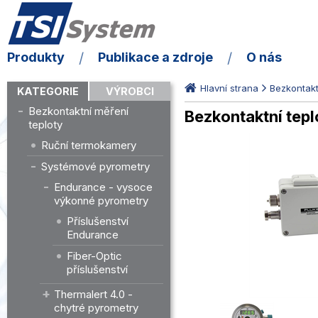
Produkty
Publikace a zdroje
O nás
Hlavní strana
Bezkontakt
KATEGORIE
VÝROBCI
Bezkontaktní měření
Bezkontaktní tep
teploty
Ruční termokamery
Systémové pyrometry
Endurance - vysoce
výkonné pyrometry
Příslušenství
Endurance
Fiber-Optic
příslušenství
Thermalert 4.0 -
chytré pyrometry