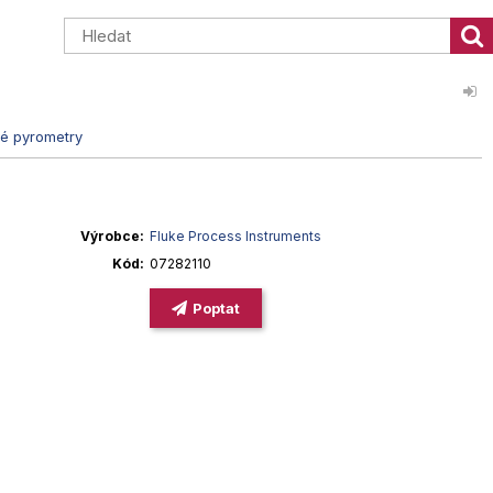
é pyrometry
Výrobce
Fluke Process Instruments
Kód
07282110
Poptat