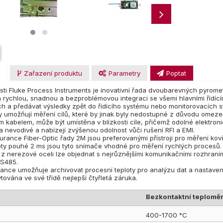
u
Zařazení produktu
Parametry
Poptat
ti Fluke Process Instruments je inovativní řada dvoubarevných pyrome
rychlou, snadnou a bezproblémovou integraci se všemi hlavními řídící
ch a předávat výsledky zpět do řídícího systému nebo monitorovacích s
y umožňují měření cílů, které by jinak byly nedostupné z důvodu omezen
ým kabelem, může být umístěna v blízkosti cíle, přičemž odolné elektr
a nevodivé a nabízejí zvýšenou odolnost vůči rušení RFI a EMI.
rance Fiber-Optic řady 2M jsou preferovanými přístroji pro měření kovů
ty pouhé 2 ms jsou tyto snímače vhodné pro měření rychlých procesů.
z nerezové oceli lze objednat s nejrůznějšími komunikačními rozhraní
RS485.
nce umožňuje archivovat procesní teploty pro analýzu dat a nastaven
ována ve své třídě nejlepší čtyřletá záruka.
Bezkontaktní teplomě
400-1700 °C