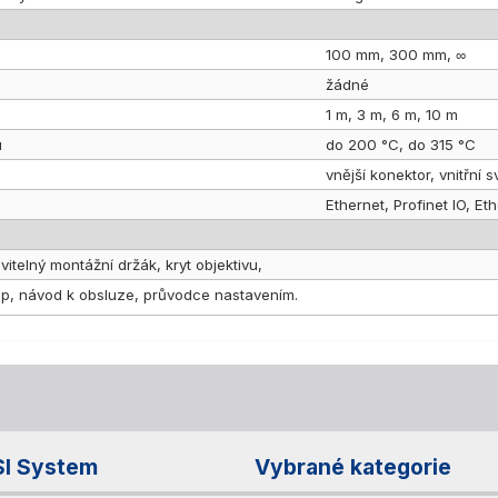
100 mm, 300 mm, ∞
žádné
1 m, 3 m, 6 m, 10 m
u
do 200 °C, do 315 °C
vnější konektor, vnitřní 
Ethernet, Profinet IO, Et
itelný montážní držák, kryt objektivu,
p, návod k obsluze, průvodce nastavením.
SI System
Vybrané kategorie