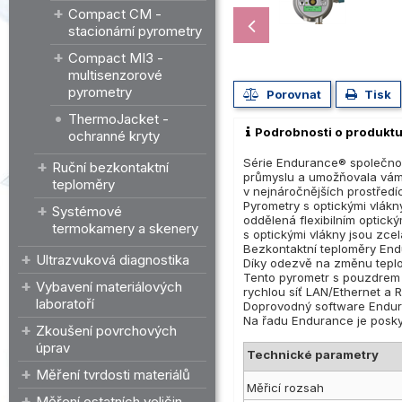
Compact CM -
stacionární pyrometry
Compact MI3 -
multisenzorové
pyrometry
Porovnat
Tisk
ThermoJacket -
Podrobnosti o produkt
ochranné kryty
Série Endurance® společnos
Ruční bezkontaktní
průmyslu a umožňovala vám 
teploměry
v nejnáročnějších prostředí
Pyrometry s optickými vlákn
Systémové
oddělená flexibilním optick
termokamery a skenery
s optickými vlákny jsou zcel
Bezkontaktní teploměry Endu
Ultrazvuková diagnostika
Díky odezvě na změnu teplo
Tento pyrometr s pouzdrem 
Vybavení materiálových
rychlou síť LAN/Ethernet a 
laboratoří
Doprovodný software Endura
Na řadu Endurance je poskyt
Zkoušení povrchových
úprav
Technické parametry
Měření tvrdosti materiálů
Měřicí rozsah
Měření ostatních veličin