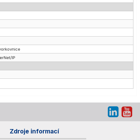
svorkovnice
herNet/IP
Zdroje informací