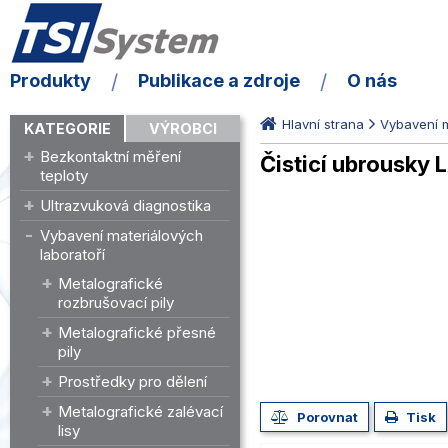
Produkty
Publikace a zdroje
O nás
Hlavní strana
Vybavení m
KATEGORIE
VÝROBCI
Bezkontaktní měření
Čisticí ubrousky
teploty
Ultrazvuková diagnostika
Vybavení materiálových
laboratoří
Metalografické
rozbrušovací pily
Metalografické přesné
pily
Prostředky pro dělení
Metalografické zalévací
Porovnat
Tisk
lisy