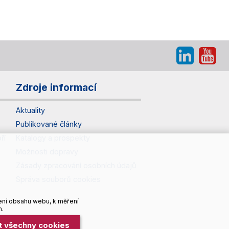
Zdroje informací
Aktuality
Publikované články
ří
Katalogy a prospekty
Možnosti dopravy
Zásady zpracování osobních údajů
Správa souborů cookies
ení obsahu webu, k měření
h.
it všechny cookies