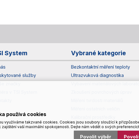
SI System
Vybrané kategorie
nás
Bezkontaktní měření teploty
skytované služby
Ultrazvuková diagnostika
še značky
Vybavení materiálových laborato
riéra v TSI System
Zkoušení povrchových úprav
ntakty
Měření tvrdosti materiálů
Měření ostatních veličin
ka používá cookies
Kalibrační prostředky
u využíváme takzvané cookies. Cookies jsou soubory sloužící k přizpůsob
 zajištění vaší maximální spokojenosti. Dejte nám vědět o svých preferencíc
Povolit výběr
Povol