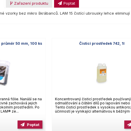
u
Zařazení produktu
Poptat
né vzorky bez mikro škrábanců. LAM 15 čistící ubrousky lehce eliminují
 průměr 50 mm, 100 ks
Čisticí prostředek 742, 1l
anná fólie. Nanáší se na
Koncentrovaný čisticí prostředek používaný
tivně zachovává jejich
odmašťování a čištění dílů po lapování nebo 
 okolním prostředím. Po
Tento čisticí prostředek s vysokou antikoro
 LAM® ze...
účinností je vynikající alternativou k běžným č
Poptat