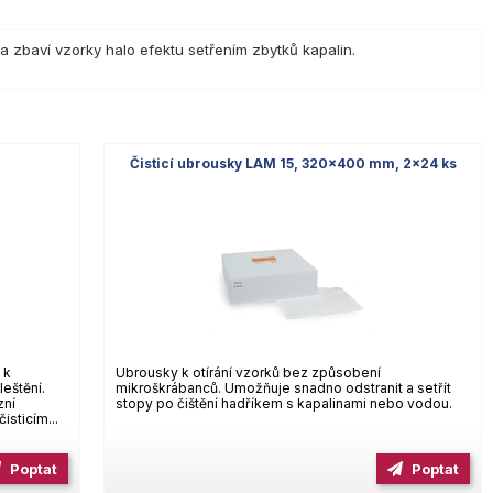
 a zbaví vzorky halo efektu setřením zbytků kapalin.
Čisticí ubrousky LAM 15, 320×400 mm, 2×24 ks
 k
Ubrousky k otírání vzorků bez způsobení
leštění.
mikroškrábanců. Umožňuje snadno odstranit a setřít
zní
stopy po čištění hadříkem s kapalinami nebo vodou.
isticím...
Poptat
Poptat