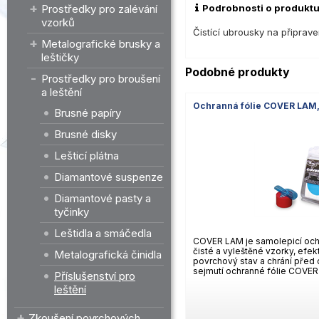
Podrobnosti o produkt
Prostředky pro zalévání
vzorků
Čistící ubrousky na připrave
Metalografické brusky a
leštičky
Podobné produkty
Prostředky pro broušení
a leštění
Ochranná fólie COVER LAM,
Brusné papíry
Brusné disky
Lešticí plátna
Diamantové suspenze
Diamantové pasty a
tyčinky
Leštidla a smáčedla
COVER LAM je samolepicí ochr
čisté a vyleštěné vzorky, efek
Metalografická činidla
povrchový stav a chrání před
sejmutí ochranné fólie COVER
Příslušenství pro
leštění
Zkoušení povrchových