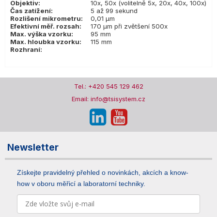
Objektiv:
10x, 50x (volitelně 5x, 20x, 40x, 100x)
Čas zatížení:
5 až 99 sekund
Rozlišení mikrometru:
0,01 µm
Efektivní měř. rozsah:
170 µm při zvětšení 500x
Max. výška vzorku:
95 mm
Max. hloubka vzorku:
115 mm
Rozhraní:
Tel.: +420 545 129 462
Email: info@tsisystem.cz
Newsletter
Získejte pravidelný přehled o novinkách, akcích a know-
how v oboru měřicí a laboratorní techniky.