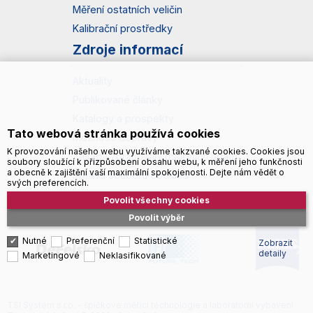
Měření ostatních veličin
Kalibrační prostředky
Zdroje informací
Aktuality
Publikované články
Katalogy a prospekty
Tato webová stránka používá cookies
Možnosti dopravy
K provozování našeho webu využíváme takzvané cookies. Cookies jsou
Zásady zpracování osobních údajů
soubory sloužící k přizpůsobení obsahu webu, k měření jeho funkčnosti
a obecně k zajištění vaší maximální spokojenosti. Dejte nám vědět o
Správa souborů cookies
svých preferencích.
Povolit všechny cookies
Povolit výběr
Nutné
Preferenční
Statistické
Zobrazit
detaily
Marketingové
Neklasifikované
TSI System s.r.o. – špičkové měřicí technologie a laboratorní vybavení