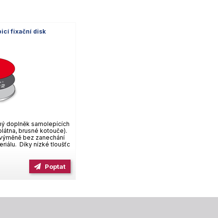
cí fixační disk
ný doplněk samolepících
 plátna, brusné kotouče).
 výměně bez zanechání
riálu. Díky nízké tloušťc
Poptat