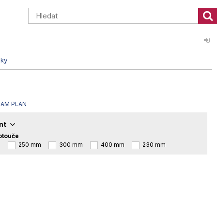
sky
LAM PLAN
ant
otouče
m
250 mm
300 mm
400 mm
230 mm