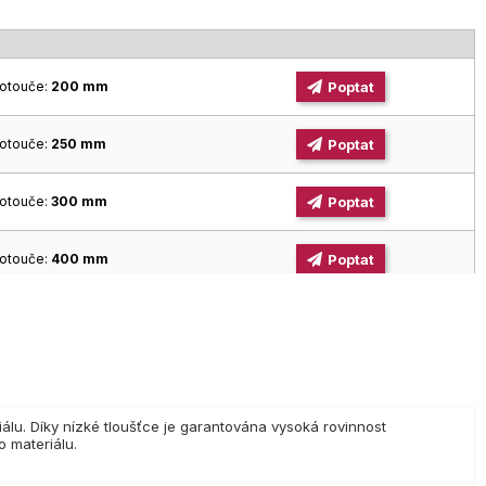
otouče:
200 mm
Poptat
otouče:
250 mm
Poptat
otouče:
300 mm
Poptat
otouče:
400 mm
Poptat
otouče:
230 mm
Poptat
álu. Díky nízké tloušťce je garantována vysoká rovinnost
 materiálu.