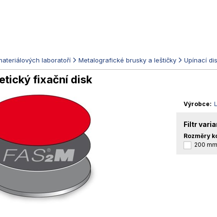
ateriálových laboratoří
Metalografické brusky a leštičky
Upínací di
tický fixační disk
Výrobce
Filtr vari
Rozměry k
200 m