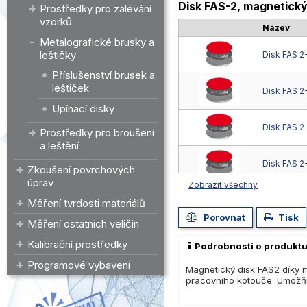
Disk FAS-2, magnetický 
Prostředky pro zalévání
vzorků
Název
Metalografické brusky a
leštičky
Disk FAS 
Příslušenství brusek a
leštiček
Disk FAS 
Upínací disky
Disk FAS 
Prostředky pro broušení
a leštění
Disk FAS 
Zkoušení povrchových
úprav
Zobrazit všechny
Disk FAS 
Měření tvrdosti materiálů
Porovnat
Tisk
Měření ostatních veličin
Kalibrační prostředky
Podrobnosti o produkt
Programové vybavení
Magnetický disk FAS2 díky m
pracovního kotouče. Umožňu