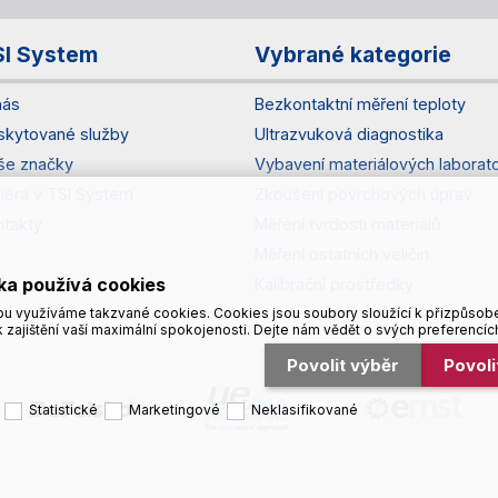
SI System
Vybrané kategorie
nás
Bezkontaktní měření teploty
skytované služby
Ultrazvuková diagnostika
še značky
Vybavení materiálových laborato
riéra v TSI System
Zkoušení povrchových úprav
ntakty
Měření tvrdosti materiálů
Měření ostatních veličin
ka používá cookies
Kalibrační prostředky
u využíváme takzvané cookies. Cookies jsou soubory sloužící k přizpůsob
 zajištění vaší maximální spokojenosti. Dejte nám vědět o svých preferencíc
Povolit výběr
Povol
Statistické
Marketingové
Neklasifikované