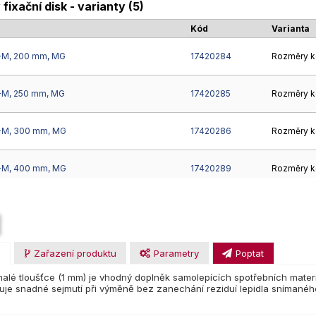
fixační disk - varianty (5)
Kód
Varianta
2-M, 200 mm, MG
17420284
Rozměry k
2-M, 250 mm, MG
17420285
Rozměry k
2-M, 300 mm, MG
17420286
Rozměry k
2-M, 400 mm, MG
17420289
Rozměry k
2-M, 230 mm, MG
17420368
Rozměry k
u
Zařazení produktu
Parametry
Poptat
alé tloušťce (1 mm) je vhodný doplněk samolepících spotřebních materi
je snadné sejmutí při výměně bez zanechání reziduí lepidla snímaného