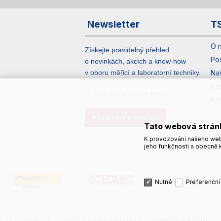
Newsletter
T
O 
Získejte pravidelný přehled
Po
o novinkách, akcích a know-how
v oboru měřicí a laboratorní techniky.
Na
Ka
Ko
PŘIHLÁSIT K ODBĚRU
Tato webová strán
K provozování našeho web
jeho funkčnosti a obecně k
Nutné
Preferenční
TSI System s.r.o. – špičkové měřicí technologie a laboratorní vybavení