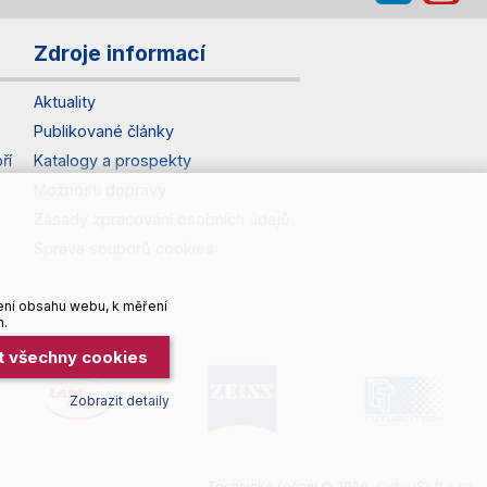
Zdroje informací
Aktuality
Publikované články
ří
Katalogy a prospekty
Možnosti dopravy
Zásady zpracování osobních údajů
Správa souborů cookies
ení obsahu webu, k měření
h.
it všechny cookies
Zobrazit detaily
Technické řešení © 2026
CyberSoft s.r.o.