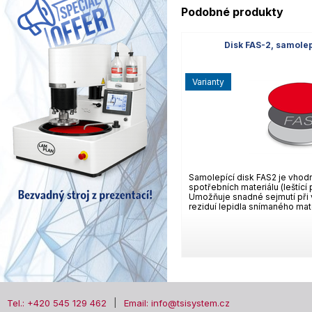
Podobné produkty
Disk FAS-2, samolepi
varianty
Samolepící disk FAS2 je vhod
spotřebních materiálu (leštící
Umožňuje snadné sejmutí při
reziduí lepidla snímaného mate
Tel.: +420 545 129 462
Email: info@tsisystem.cz