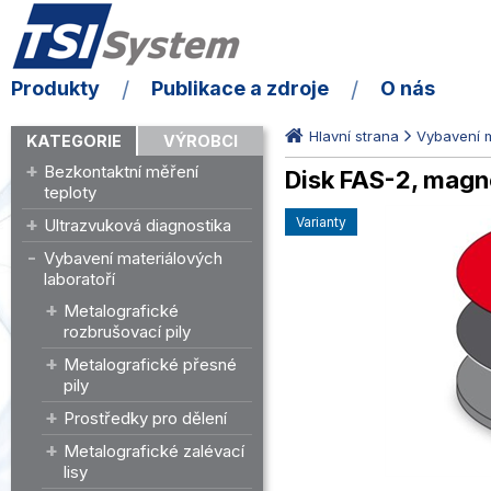
Produkty
Publikace a zdroje
O nás
Hlavní strana
Vybavení m
KATEGORIE
VÝROBCI
Bezkontaktní měření
Disk FAS-2, magne
teploty
varianty
Ultrazvuková diagnostika
Vybavení materiálových
laboratoří
Metalografické
rozbrušovací pily
Metalografické přesné
pily
Prostředky pro dělení
Metalografické zalévací
lisy