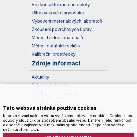
Bezkontaktní měření teploty
Ultrazvuková diagnostika
Vybavení materiálových laboratoří
Zkoušení povrchových úprav
Měření tvrdosti materiálů
Měření ostatních veličin
Kalibrační prostředky
Zdroje informací
Aktuality
Publikované články
Katalogy a prospekty
Možnosti dopravy
Tato webová stránka používá cookies
Zásady zpracování osobních údajů
K provozování našeho webu využíváme takzvané cookies. Cookies jsou
Správa souborů cookies
soubory sloužící k přizpůsobení obsahu webu, k měření jeho funkčnosti
a obecně k zajištění vaší maximální spokojenosti. Dejte nám vědět o
svých preferencích.