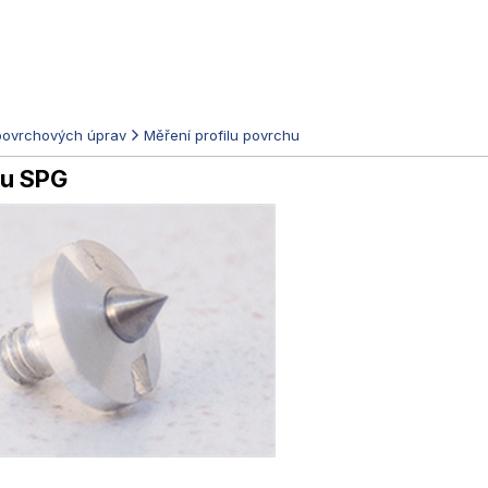
povrchových úprav
Měření profilu povrchu
du SPG