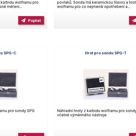
z karbidu wolframu pro
povlaků. Sonda má keramickou hlavici a hrot
né měření...
wolframu pro co nejmenší opotřebení a...
Poptat
du SPG-C
Hrot pro sondu SPG-T
framu pro sondy SPG
Náhradní hroty z karbidu wolframu pro son
včetně výměnného nástroje.