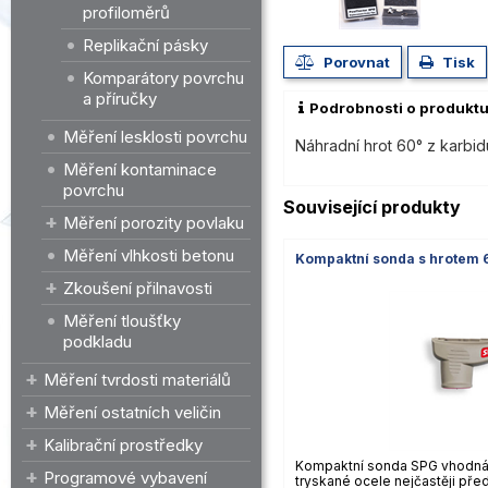
profiloměrů
Replikační pásky
Porovnat
Tisk
Komparátory povrchu
a příručky
Podrobnosti o produkt
Měření lesklosti povrchu
Náhradní hrot 60° z karbid
Měření kontaminace
povrchu
Související produkty
Měření porozity povlaku
Měření vlhkosti betonu
Kompaktní sonda s hrotem 
Zkoušení přilnavosti
Měření tloušťky
podkladu
Měření tvrdosti materiálů
Měření ostatních veličin
Kalibrační prostředky
Kompaktní sonda SPG vhodná n
Programové vybavení
tryskané ocele nejčastěji pře