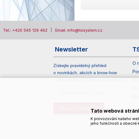
Tel.: +420 545 129 462
Email: info@tsisystem.cz
Newsletter
T
O 
Získejte pravidelný přehled
Po
o novinkách, akcích a know-how
v oboru měřicí a laboratorní techniky.
Na
Ka
Ko
PŘIHLÁSIT K ODBĚRU
Tato webová strán
K provozování našeho web
jeho funkčnosti a obecně k