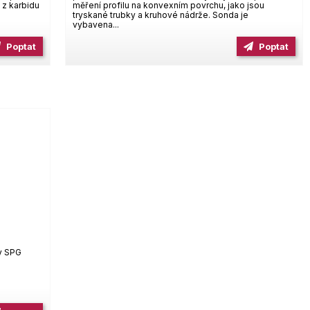
 z karbidu
měření profilu na konvexním povrchu, jako jsou
tryskané trubky a kruhové nádrže. Sonda je
vybavena...
Poptat
Poptat
dy SPG