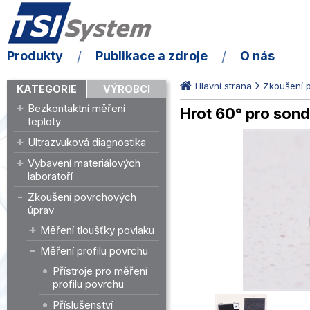
Produkty
Publikace a zdroje
O nás
Hlavní strana
Zkoušení 
KATEGORIE
VÝROBCI
Bezkontaktní měření
Hrot 60° pro son
teploty
Ultrazvuková diagnostika
Vybavení materiálových
laboratoří
Zkoušení povrchových
úprav
Měření tloušťky povlaku
Měření profilu povrchu
Přístroje pro měření
profilu povrchu
Příslušenství