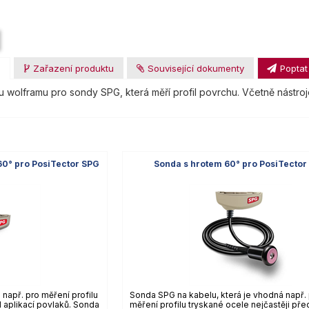
u
Zařazení produktu
Související dokumenty
Poptat
u wolframu pro sondy SPG, která měří profil povrchu. Včetně nástro
60° pro PosiTector SPG
Sonda s hrotem 60° pro PosiTector
apř. pro měření profilu
Sonda SPG na kabelu, která je vhodná např.
d aplikací povlaků. Sonda
měření profilu tryskané ocele nejčastěji pře