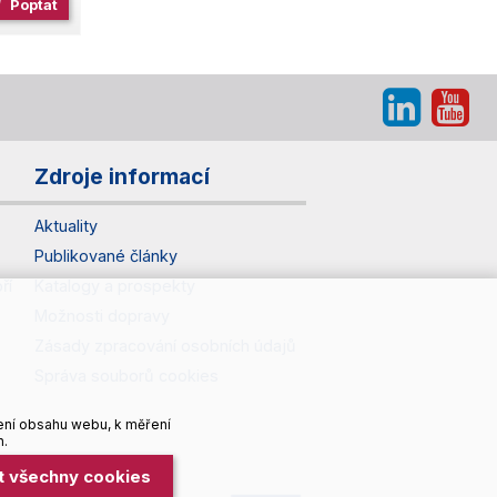
Poptat
Zdroje informací
Aktuality
Publikované články
ří
Katalogy a prospekty
Možnosti dopravy
Zásady zpracování osobních údajů
Správa souborů cookies
ení obsahu webu, k měření
h.
it všechny cookies