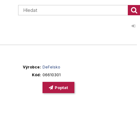
Výrobce
DeFelsko
Kód
06610301
Poptat