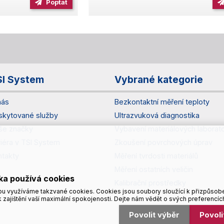
Poptat
SI System
Vybrané kategorie
nás
Bezkontaktní měření teploty
skytované služby
Ultrazvuková diagnostika
še značky
Vybavení materiálových laborato
riéra v TSI System
Zkoušení povrchových úprav
ntakty
Měření tvrdosti materiálů
Měření ostatních veličin
ka používá cookies
Kalibrační prostředky
u využíváme takzvané cookies. Cookies jsou soubory sloužící k přizpůsob
 zajištění vaší maximální spokojenosti. Dejte nám vědět o svých preferencíc
Povolit výběr
Povol