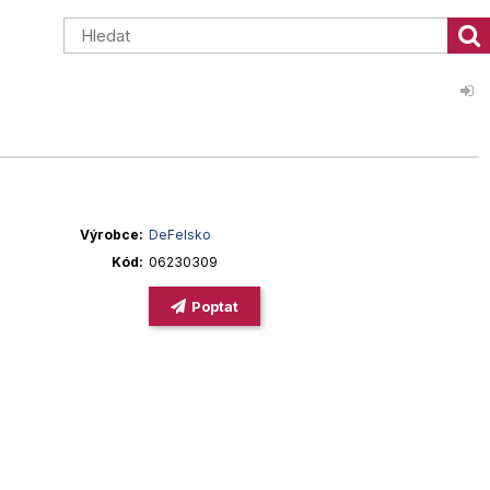
Výrobce
DeFelsko
Kód
06230309
Poptat