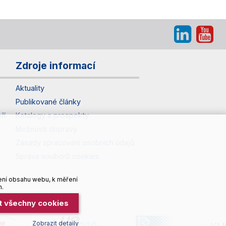
Zdroje informací
Aktuality
Publikované články
ří
Katalogy a prospekty
Možnosti dopravy
Zásady zpracování osobních údajů
Správa souborů cookies
ení obsahu webu, k měření
h.
it všechny cookies
Zobrazit detaily