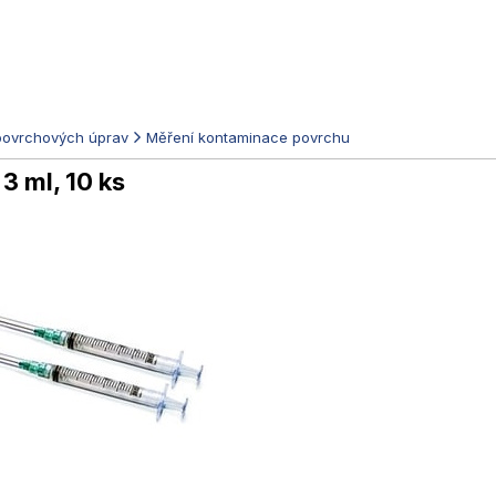
povrchových úprav
Měření kontaminace povrchu
 3 ml, 10 ks