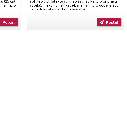
u (25 ks)
solí, lepicích latexových náplastí (25 ks) pro přípravu
ehlami pro
vzorků, injekčních stříkaček s jehlami pro odběr a 250
ml roztoku standardní vodivosti a...
Poptat
Poptat