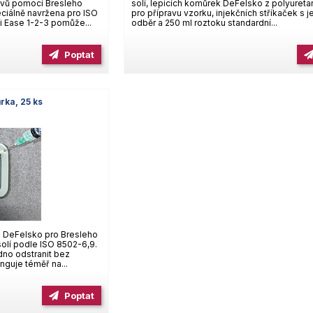
kovů pomocí Bresleho
solí, lepicích komůrek DeFelsko z polyuretan
ciálně navržena pro ISO
pro přípravu vzorku, injekčních stříkaček s j
i Ease 1-2-3 pomůže...
odběr a 250 ml roztoku standardní...
Poptat
rka, 25 ks
a DeFelsko pro Bresleho
lí podle ISO 8502-6,9.
dno odstranit bez
unguje téměř na...
Poptat