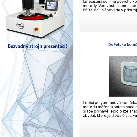
(znečištění solí) na povrchu 
metody. Vodivostní sonda spe
8502-6,9. Nápověda v přístroj
DeFelsko komů
Lepicí polyuretanová komůrk
metodu měření kontaminace so
Slabě přilnavé lepidlo lze sna
zbytků, které je třeba čistit. F