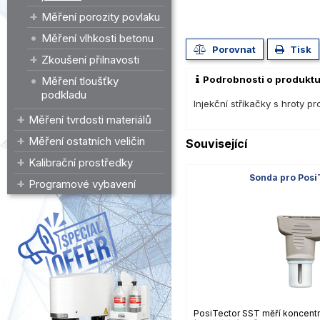
Měření porozity povlaku
Měření vlhkosti betonu
Porovnat
Tisk
Zkoušení přilnavosti
Podrobnosti o produkt
Měření tloušťky
podkladu
Injekční stříkačky s hroty pr
Měření tvrdosti materiálů
Měření ostatních veličin
Související
Kalibrační prostředky
Sonda pro Posi
Programové vybavení
PosiTector SST měří koncentr