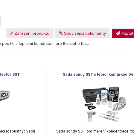
u
Zařazení produktu
Související dokumenty
Poptat
o použití s lepícími komůrkami pro Bresleho test.
Tector SST
Sada sondy SST s lepicí komůrkou De
aci rozpustných solí
Sada sondy SST pro měření koncentrace ro