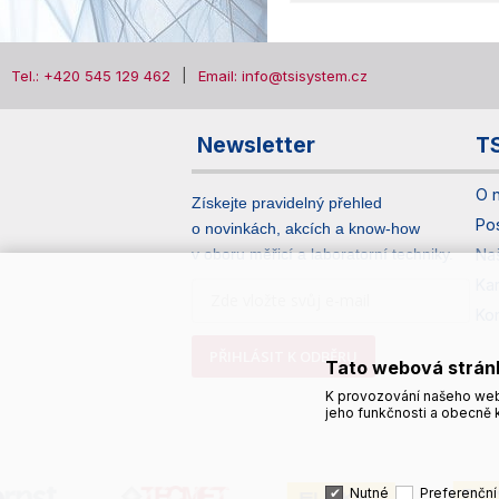
Tel.: +420 545 129 462
Email: info@tsisystem.cz
Newsletter
T
O 
Získejte pravidelný přehled
Po
o novinkách, akcích a know-how
v oboru měřicí a laboratorní techniky.
Na
Ka
Ko
PŘIHLÁSIT K ODBĚRU
Tato webová strán
K provozování našeho web
jeho funkčnosti a obecně k
Nutné
Preferenční