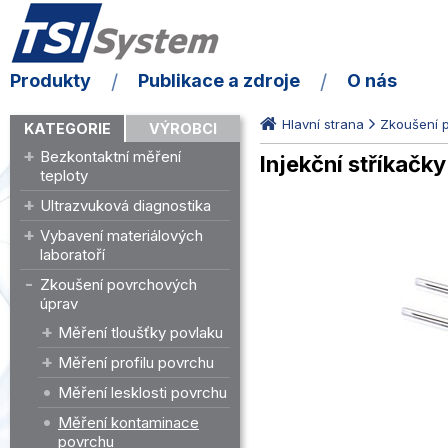
Produkty
Publikace a zdroje
O nás
Hlavní strana
Zkoušení 
KATEGORIE
VÝROBCI
Bezkontaktní měření
Injekční stříkačky
teploty
Ultrazvuková diagnostika
Vybavení materiálových
laboratoří
Zkoušení povrchových
úprav
Měření tloušťky povlaku
Měření profilu povrchu
Měření lesklosti povrchu
Měření kontaminace
povrchu