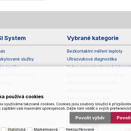
SI System
Vybrané kategorie
nás
Bezkontaktní měření teploty
skytované služby
Ultrazvuková diagnostika
še značky
Vybavení materiálových laborato
riéra v TSI System
Zkoušení povrchových úprav
ntakty
Měření tvrdosti materiálů
Měření ostatních veličin
ka používá cookies
Kalibrační prostředky
u využíváme takzvané cookies. Cookies jsou soubory sloužící k přizpůsob
 zajištění vaší maximální spokojenosti. Dejte nám vědět o svých preferencíc
Povolit výběr
Povol
Statistické
Marketingové
Neklasifikované