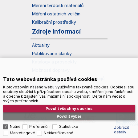
Měření tvrdosti materiálů
Měření ostatních veličin
Kalibrační prostředky
Zdroje informací
Aktuality
Publikované články
Katalogy a prospekty
Možnosti dopravy
Zásady zpracování osobních údajů
Tato webová stránka používá cookies
Správa souborů cookies
K provozování našeho webu využíváme takzvané cookies. Cookies jsou
soubory sloužící k přizpůsobení obsahu webu, k měření jeho funkčnosti
a obecně k zajištění vaší maximální spokojenosti. Dejte nám vědět o
svých preferencích.
Povolit všechny cookies
Povolit výběr
Nutné
Preferenční
Statistické
Zobrazit
detaily
Marketingové
Neklasifikované