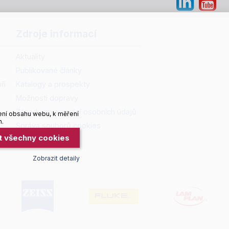
Zdroje informací
Aktuality
Publikované články
ří
Katalogy a prospekty
Možnosti dopravy
Zásady zpracování osobních údajů
ení obsahu webu, k měření
h.
Správa souborů cookies
it všechny cookies
Zobrazit detaily