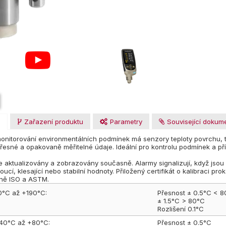
u
Zařazení produktu
Parametry
Související dokum
nitorování environmentálních podmínek má senzory teploty povrchu, tep
přesné a opakovaně měřitelné údaje. Ideální pro kontrolu podmínek a 
 aktualizovány a zobrazovány současně. Alarmy signalizují, když jsou 
toucí, klesající nebo stabilní hodnoty. Přiložený certifikát o kalibraci
ně ISO a ASTM.
0°C až +190°C:
Přesnost ± 0.5°C < 
± 1.5°C > 80°C
Rozlišení 0.1°C
-40°C až +80°C:
Přesnost ± 0.5°C