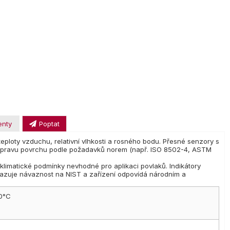
enty
Poptat
loty vzduchu, relativní vlhkosti a rosného bodu. Přesné senzory s
přípravu povrchu podle požadavků norem (např. ISO 8502-4, ASTM
klimatické podmínky nevhodné pro aplikaci povlaků. Indikátory
 prokazuje návaznost na NIST a zařízení odpovídá národním a
80°C