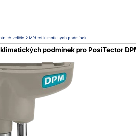
tních veličin
Měření klimatických podmínek
klimatických podmínek pro PosiTector D