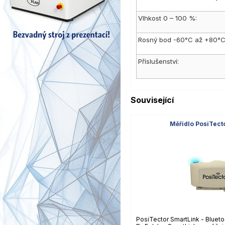
Vlhkost 0 – 100 %:
Rosný bod -60°C až +80°C
Příslušenství:
Související
Měřidlo PosiTect
PosiTector SmartLink - Bluet