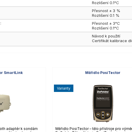
Rozlišení 0.1°C
Přesnost ± 3 %
Rozlišení 0.1 %
:
Přesnost ± 3°C
Rozlišení 0.1°C
Návod k použití
Certifikát kalibrace 
or SmartLink
Měřidlo PosiTector
varianty
ooth adaptér k sondám
Měřidlo PosiTector – tělo přístroje pro vým