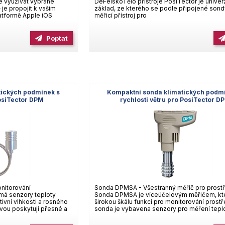
e využívat vybrané
DeFelskoTělo přístroje PosiTector je univer
je propojit k vašim
základ, ze kterého se podle připojené sond
latformě Apple iOS
měřicí přístroj pro
Poptat
tických podmínek s
Kompaktní sonda klimatických podm
osiTector DPM
rychlosti větru pro PosiTector D
nitorování
Sonda DPMSA - Všestranný měřič pro prostř
má senzory teploty
Sonda DPMSA je víceúčelovým měřičem, kte
tivní vlhkosti a rosného
širokou škálu funkcí pro monitorování prostř
vou poskytují přesné a
sonda je vybavena senzory pro měření teplot