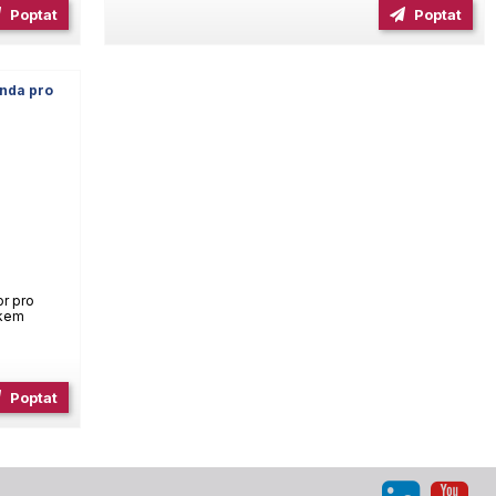
Poptat
Poptat
onda pro
r pro
tkem
é
Poptat