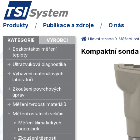
Produkty
Publikace a zdroje
O nás
Hlavní strana
Měření osta
KATEGORIE
VÝROBCI
Bezkontaktní měření
Kompaktní sonda 
teploty
Ultrazvuková diagnostika
Vybavení materiálových
laboratoří
Zkoušení povrchových
úprav
Měření tvrdosti materiálů
Měření ostatních veličin
Měření klimatických
podmínek
Zkoušení těsnosti