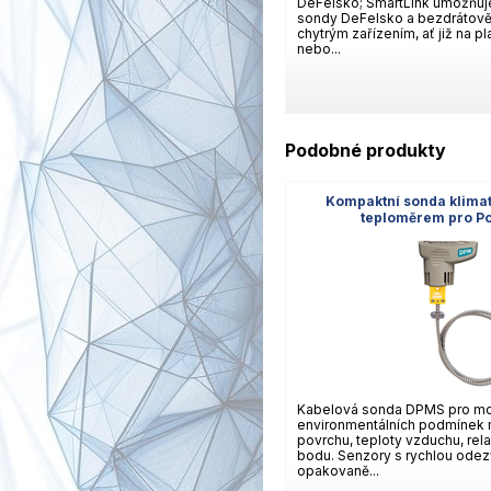
DeFelsko; SmartLink umožňuj
sondy DeFelsko a bezdrátově 
chytrým zařízením, ať již na p
nebo...
Podobné produkty
Kompaktní sonda klima
teploměrem pro P
Kabelová sonda DPMS pro mo
environmentálních podmínek 
povrchu, teploty vzduchu, rela
bodu. Senzory s rychlou odez
opakovaně...