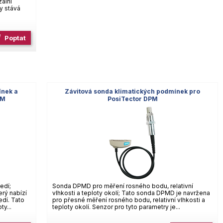
zální
y stává
Poptat
ínek a
Závitová sonda klimatických podmínek pro
PM
PosiTector DPM
edí;
Sonda DPMD pro měření rosného bodu, relativní
rý nabízí
vlhkosti a teploty okolí; Tato sonda DPMD je navržena
edí. Tato
pro přesné měření rosného bodu, relativní vlhkosti a
y...
teploty okolí. Senzor pro tyto parametry je...