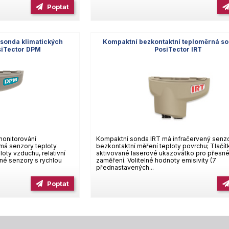
Poptat
 sonda klimatických
Kompaktní bezkontaktní teploměrná s
siTector DPM
PosiTector IRT
onitorování
Kompaktní sonda IRT má infračervený senzo
má senzory teploty
bezkontaktní měření teploty povrchu; Tlačí
oty vzduchu, relativní
aktivované laserové ukazovátko pro přesn
né senzory s rychlou
zaměření. Volitelné hodnoty emisivity (7
přednastavených...
Poptat