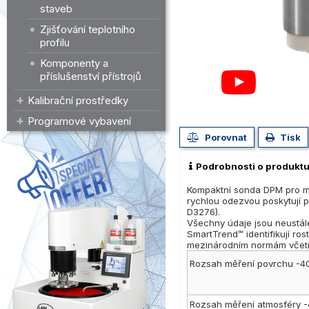
staveb
Zjišťování teplotního
profilu
Komponenty a
příslušenství přístrojů
Kalibrační prostředky
Programové vybavení
Porovnat
Tisk
Podrobnosti o produkt
Kompaktní sonda DPM pro mo
rychlou odezvou poskytují 
D3276).
Všechny údaje jsou neustále
SmartTrend™ identifikují ros
mezinárodním normám včet
Rozsah měření povrchu -4
Rozsah měření atmosféry 