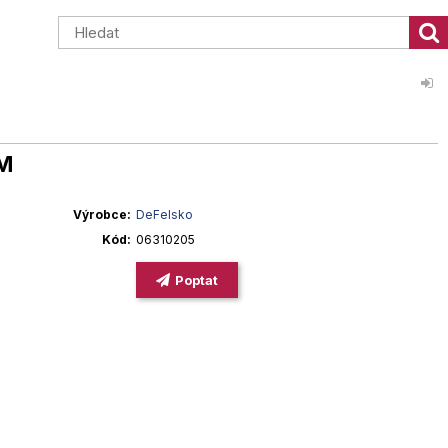
PM
Výrobce
DeFelsko
Kód
06310205
Poptat