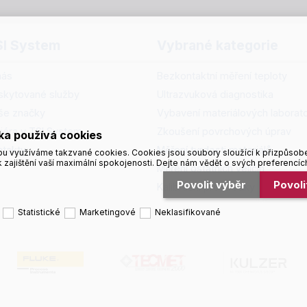
SI System
Vybrané kategorie
nás
Bezkontaktní měření teploty
skytované služby
Ultrazvuková diagnostika
še značky
Vybavení materiálových laborato
riéra v TSI System
Zkoušení povrchových úprav
ka používá cookies
ntakty
Měření tvrdosti materiálů
u využíváme takzvané cookies. Cookies jsou soubory sloužící k přizpůsob
 zajištění vaší maximální spokojenosti. Dejte nám vědět o svých preferencíc
Měření ostatních veličin
Povolit výběr
Povol
Kalibrační prostředky
Statistické
Marketingové
Neklasifikované