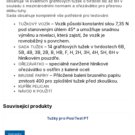
obsahuje 14 kvalitních grafitových tužek o tvrdosti 6B až 6H v
souladu s mezinárodními normami a ořezávátko pro přesnou
délku tuhy.
Sada obsahuje kompletně vše potřebné pro testování:
– Vozík působí konstantní silou 7,35 N
TUŽKOVÝ VOZÍK
pod stanoveným úhlem 45° a umožňuje snadnou
výměnu a nivelaci, která zajistí, že vozík je
rovnoběžný s povrchem.
– 14 grafitových tužek v tvrdostech 6B,
SADA TUŽEK
5B, 4B, 3B, 2B, B, HB, F, H, 2H, 3H, 4H, 5H, 6H v
hliníkovém pouzdře.
– speciálně navržené hliníkové
OŘEZÁVÁTKO
ořezávátko s ostřím z kalené oceli
– Přiložené balení brusného papíru
BRUSNÉ PAPÍRY
zrnitosti 400 pro zploštění tužek před zkouškou.
KUFŘÍK PELICAN
NÁVOD K POUŽITÍ
Související produkty
Tužky pro PosiTest PT
varianty