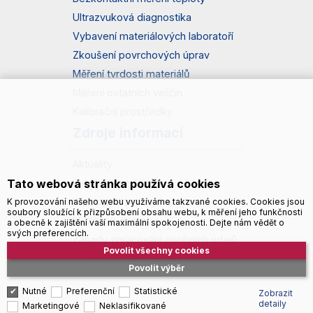
Ultrazvuková diagnostika
Vybavení materiálových laboratoří
Zkoušení povrchových úprav
Měření tvrdosti materiálů
Měření ostatních veličin
Kalibrační prostředky
Zdroje informací
Aktuality
Publikované články
Tato webová stránka používá cookies
Katalogy a prospekty
K provozování našeho webu využíváme takzvané cookies. Cookies jsou
soubory sloužící k přizpůsobení obsahu webu, k měření jeho funkčnosti
Možnosti dopravy
a obecně k zajištění vaší maximální spokojenosti. Dejte nám vědět o
svých preferencích.
Zásady zpracování osobních údajů
Povolit všechny cookies
Správa souborů cookies
Povolit výběr
Nutné
Preferenční
Statistické
Zobrazit
detaily
Marketingové
Neklasifikované