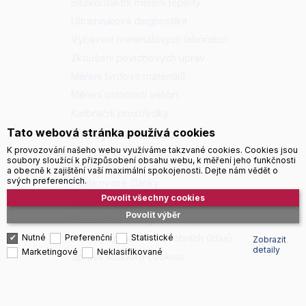
Bezkontaktní měření teploty
Ultrazvuková diagnostika
Vybavení materiálových laboratoří
Zkoušení povrchových úprav
Měření tvrdosti materiálů
Měření ostatních veličin
Kalibrační prostředky
Tato webová stránka používá cookies
Zdroje informací
K provozování našeho webu využíváme takzvané cookies. Cookies jsou
soubory sloužící k přizpůsobení obsahu webu, k měření jeho funkčnosti
Aktuality
a obecně k zajištění vaší maximální spokojenosti. Dejte nám vědět o
svých preferencích.
Publikované články
Povolit všechny cookies
Katalogy a prospekty
Povolit výběr
Možnosti dopravy
Nutné
Preferenční
Statistické
Zásady zpracování osobních údajů
Zobrazit
detaily
Marketingové
Neklasifikované
Správa souborů cookies