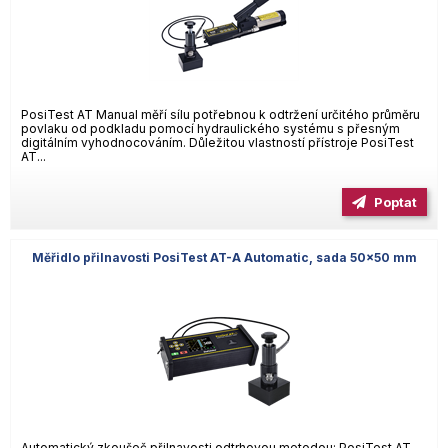
PosiTest AT Manual měří sílu potřebnou k odtržení určitého průměru
povlaku od podkladu pomocí hydraulického systému s přesným
digitálním vyhodnocováním. Důležitou vlastností přístroje PosiTest
AT...
Poptat
Měřidlo přilnavosti PosiTest AT-A Automatic, sada 50x50 mm
Automatický zkoušeč přilnavosti odtrhovou metodou; PosiTest AT