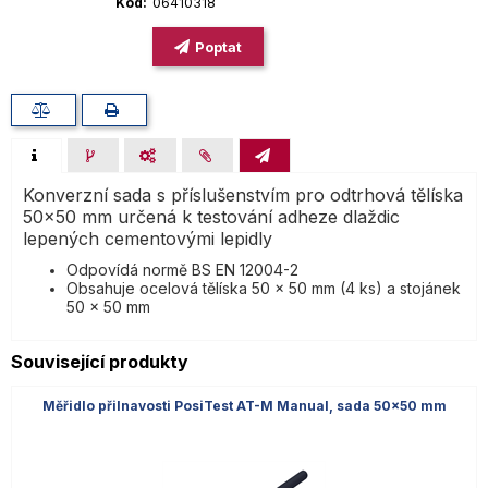
Kód
06410318
Poptat
Konverzní sada s příslušenstvím pro odtrhová tělíska
50x50 mm určená k testování adheze dlaždic
lepených cementovými lepidly
Odpovídá normě BS EN 12004-2
Obsahuje ocelová tělíska 50 x 50 mm (4 ks) a stojánek
50 x 50 mm
Související produkty
Měřidlo přilnavosti PosiTest AT-M Manual, sada 50x50 mm