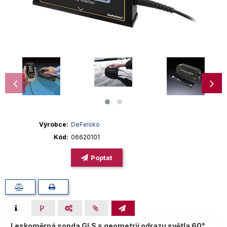
Výrobce
DeFelsko
Kód
06620101
Poptat
Leskoměrná sonda GLS s geometrií odrazu světla 60°