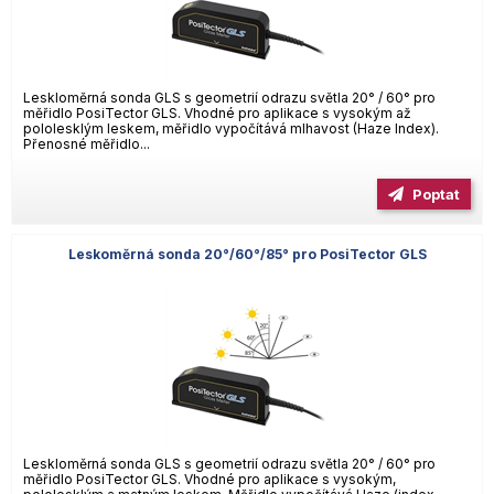
Leskloměrná sonda GLS s geometrií odrazu světla 20° / 60° pro
měřidlo PosiTector GLS. Vhodné pro aplikace s vysokým až
pololesklým leskem, měřidlo vypočítává mlhavost (Haze Index).
Přenosné měřidlo...
Poptat
Leskoměrná sonda 20°/60°/85° pro PosiTector GLS
Leskloměrná sonda GLS s geometrií odrazu světla 20° / 60° pro
měřidlo PosiTector GLS. Vhodné pro aplikace s vysokým,