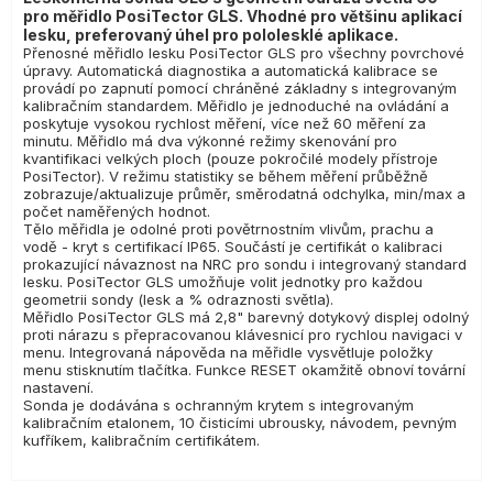
pro měřidlo PosiTector GLS. Vhodné pro většinu aplikací
lesku, preferovaný úhel pro pololesklé aplikace.
Přenosné měřidlo lesku PosiTector GLS pro všechny povrchové
úpravy. Automatická diagnostika a automatická kalibrace se
provádí po zapnutí pomocí chráněné základny s integrovaným
kalibračním standardem. Měřidlo je jednoduché na ovládání a
poskytuje vysokou rychlost měření, více než 60 měření za
minutu. Měřidlo má dva výkonné režimy skenování pro
kvantifikaci velkých ploch (pouze pokročilé modely přístroje
PosiTector). V režimu statistiky se během měření průběžně
zobrazuje/aktualizuje průměr, směrodatná odchylka, min/max a
počet naměřených hodnot.
Tělo měřidla je odolné proti povětrnostním vlivům, prachu a
vodě - kryt s certifikací IP65. Součástí je certifikát o kalibraci
prokazující návaznost na NRC pro sondu i integrovaný standard
lesku. PosiTector GLS umožňuje volit jednotky pro každou
geometrii sondy (lesk a % odraznosti světla).
Měřidlo PosiTector GLS má 2,8" barevný dotykový displej odolný
proti nárazu s přepracovanou klávesnicí pro rychlou navigaci v
menu. Integrovaná nápověda na měřidle vysvětluje položky
menu stisknutím tlačítka. Funkce RESET okamžitě obnoví tovární
nastavení.
Sonda je dodávána s ochranným krytem s integrovaným
kalibračním etalonem, 10 čisticími ubrousky, návodem, pevným
kufříkem, kalibračním certifikátem.