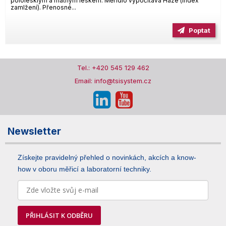
pololesklým a matným leskem. Měřidlo vypočítává Haze (index
zamlžení). Přenosné...
Poptat
Tel.: +420 545 129 462
Email: info@tsisystem.cz
Newsletter
Získejte pravidelný přehled o novinkách, akcích a know-
how v oboru měřicí a laboratorní techniky.
PŘIHLÁSIT K ODBĚRU