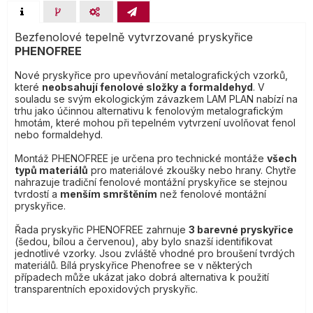
Bezfenolové tepelně vytvrzované pryskyřice
PHENOFREE
Nové pryskyřice pro upevňování metalografických vzorků,
které
neobsahují fenolové složky a formaldehyd
. V
souladu se svým ekologickým závazkem LAM PLAN nabízí na
trhu jako účinnou alternativu k fenolovým metalografickým
hmotám, které mohou při tepelném vytvrzení uvolňovat fenol
nebo formaldehyd.
Montáž PHENOFREE je určena pro technické montáže
všech
typů materiálů
pro materiálové zkoušky nebo hrany. Chytře
nahrazuje tradiční fenolové montážní pryskyřice se stejnou
tvrdostí a
menším smrštěním
než fenolové montážní
pryskyřice.
Řada pryskyřic PHENOFREE zahrnuje
3 barevné pryskyřice
(šedou, bílou a červenou), aby bylo snazší identifikovat
jednotlivé vzorky. Jsou zvláště vhodné pro broušení tvrdých
materiálů. Bílá pryskyřice Phenofree se v některých
případech může ukázat jako dobrá alternativa k použití
transparentních epoxidových pryskyřic.