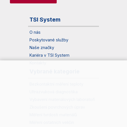
TSI System
O nás
Poskytované služby
Naše značky
Kariéra v TSI System
Kontakty
Vybrané kategorie
Bezkontaktní měření teploty
Ultrazvuková diagnostika
Vybavení materiálových laboratoří
Zkoušení povrchových úprav
Měření tvrdosti materiálů
Měření ostatních veličin