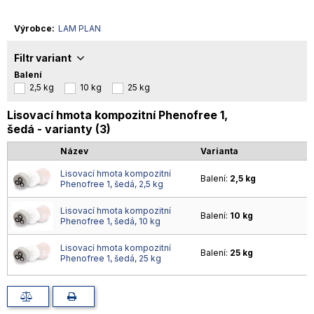
Výrobce
LAM PLAN
Filtr variant
Balení
2,5 kg
10 kg
25 kg
Lisovací hmota kompozitní Phenofree 1,
šedá - varianty (3)
Název
Varianta
Lisovací hmota kompozitní
Balení:
2,5 kg
Phenofree 1, šedá, 2,5 kg
Lisovací hmota kompozitní
Balení:
10 kg
Phenofree 1, šedá, 10 kg
Lisovací hmota kompozitní
Balení:
25 kg
Phenofree 1, šedá, 25 kg