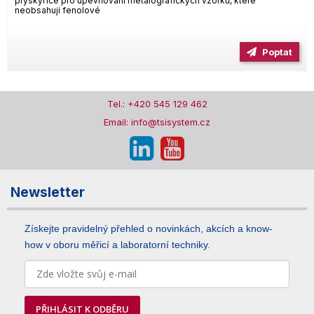
pryskyřice pro upevňování metalografických vzorků, které
neobsahují fenolové
Poptat
Tel.: +420 545 129 462
Email: info@tsisystem.cz
Newsletter
Získejte pravidelný přehled o novinkách, akcích a know-
how v oboru měřicí a laboratorní techniky.
PŘIHLÁSIT K ODBĚRU