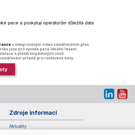
soké pece a poskytují operátorům důležitá data
urance
s integrovaným video zaměřováním přes
ku jsou pro vysoké pece ideální řešení.
stalace a pláště torpédových vozů
 zaměřování určená pro roztavené kovy
oty
Zdroje informací
Aktuality
Publikované články