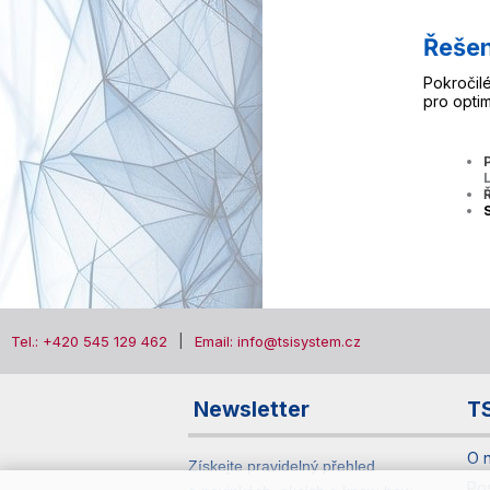
Řešen
Pokročil
pro optim
Tel.: +420 545 129 462
Email: info@tsisystem.cz
Newsletter
T
O 
Získejte pravidelný přehled
Po