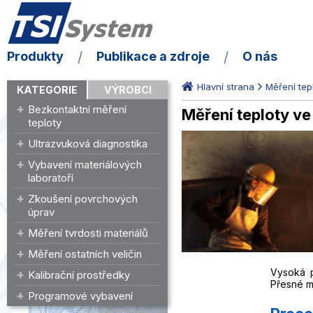
Produkty
Publikace a zdroje
O nás
Hlavní strana
Měření tep
KATEGORIE
VÝROBCI
Bezkontaktní měření
Měření teploty ve
teploty
Ultrazvuková diagnostika
Vybavení materiálových
laboratoří
Zkoušení povrchových
úprav
Měření tvrdosti materiálů
Měření ostatních veličin
Vysoká p
Kalibrační prostředky
Přesné mě
Programové vybavení