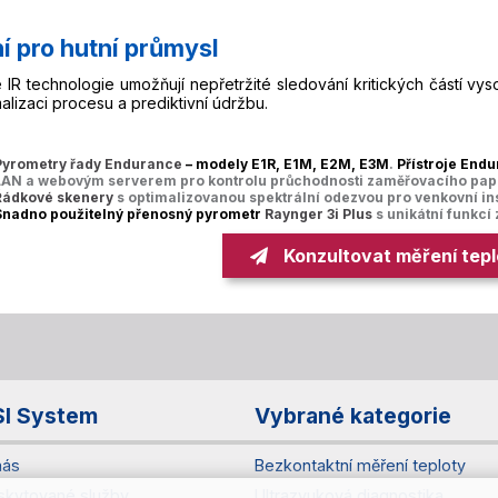
í pro hutní průmysl
é IR technologie umožňují nepřetržité sledování kritických částí vy
alizaci procesu a prediktivní údržbu.
Pyrometry řady Endurance
– modely E1R, E1M, E2M, E3M
.
Přístroje End
LAN a webovým serverem pro kontrolu průchodnosti zaměřovacího paprs
Řádkové skenery
s optimalizovanou spektrální odezvou pro venkovní in
Snadno použitelný přenosný pyrometr
Raynger 3i Plus
s unikátní funkcí
Konzultovat měření tepl
SI System
Vybrané kategorie
nás
Bezkontaktní měření teploty
skytované služby
Ultrazvuková diagnostika