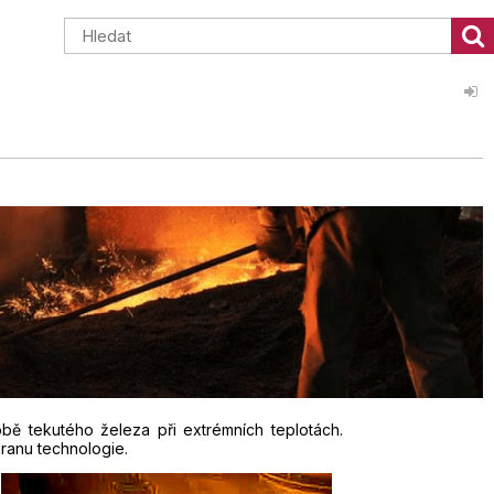
bě tekutého železa při extrémních teplotách.
hranu technologie.