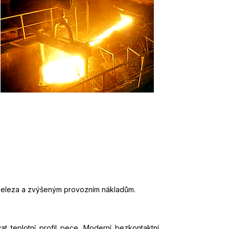
y železa a zvýšeným provozním nákladům.
t teplotní profil pece. Moderní bezkontaktní