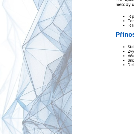
metody u
IR 
Ter
IR 
Příno
Sta
Zvý
Vča
Sní
Del