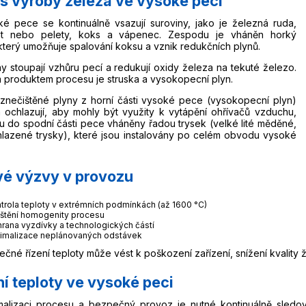
s výroby železa ve vysoké peci
é pece se kontinuálně vsazují suroviny, jako je železná ruda,
át nebo pelety, koks a vápenec. Zespodu je vháněn horký
který umožňuje spalování koksu a vznik redukčních plynů.
ny stoupají vzhůru pecí a redukují oxidy železa na tekuté železo.
m produktem procesu je struska a vysokopecní plyn.
znečištěné plyny z horní části vysoké pece (vysokopecní plyn)
 a ochlazují, aby mohly být využity k vytápění ohřívačů vzduchu,
ou do spodní části pece vháněny řadou trysek (velké lité měděné,
lazené trysky), které jsou instalovány po celém obvodu vysoké
vé výzvy v provozu
trola teploty v extrémních podmínkách (až 1600 °C)
ištění homogenity procesu
rana vyzdívky a technologických částí
imalizace neplánovaných odstávek
ečné řízení teploty může vést k poškození zařízení, snížení kvalit
í teploty ve vysoké peci
malizaci procesu a bezpečný provoz je nutné kontinuálně sledova