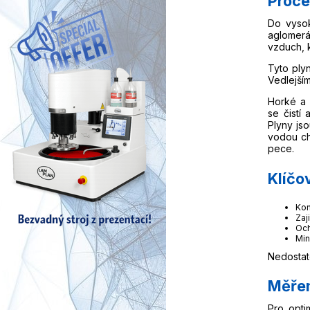
Proce
Do vysok
aglomer
vzduch, 
Tyto ply
Vedlejší
Horké a 
se čistí
Plyny js
vodou ch
pece.
Klíčo
Kon
Zaj
Och
Min
Nedostat
Měřen
Pro opti