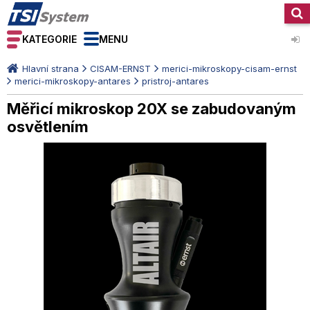
KATEGORIE
MENU
Hlavní strana
CISAM-ERNST
merici-mikroskopy-cisam-ernst
merici-mikroskopy-antares
pristroj-antares
Měřicí mikroskop 20X se zabudovaným
osvětlením