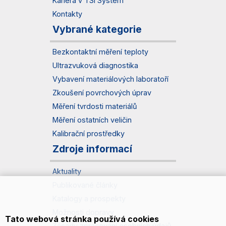
Kariéra v TSI System
Kontakty
Vybrané kategorie
Bezkontaktní měření teploty
Ultrazvuková diagnostika
Vybavení materiálových laboratoří
Zkoušení povrchových úprav
Měření tvrdosti materiálů
Měření ostatních veličin
Kalibrační prostředky
Zdroje informací
Aktuality
Publikované články
Katalogy a prospekty
Možnosti dopravy
Tato webová stránka používá cookies
Zásady zpracování osobních údajů