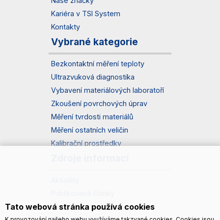
Naše značky
Kariéra v TSI System
Kontakty
Vybrané kategorie
Bezkontaktní měření teploty
Ultrazvuková diagnostika
Vybavení materiálových laboratoří
Zkoušení povrchových úprav
Měření tvrdosti materiálů
Měření ostatních veličin
Kalibrační prostředky
Zdroje informací
Aktuality
Publikované články
Tato webová stránka používá cookies
Katalogy a prospekty
Možnosti dopravy
K provozování našeho webu využíváme takzvané cookies. Cookies jsou