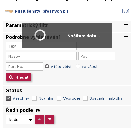
Příslušenství přesných pil
33
Parametrický filtr
Načítám data...
Podrobné vyhledávání
v této větvi
ve všech
Hledat
Status
Všechny
Novinka
Výprodej
Speciální nabídka
Řadit podle