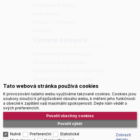
Poskytované služby
Naše značky
Kariéra v TSI System
Kontakty
Vybrané kategorie
Bezkontaktní měření teploty
Ultrazvuková diagnostika
Vybavení materiálových laboratoří
Zkoušení povrchových úprav
Tato webová stránka používá cookies
Měření tvrdosti materiálů
K provozování našeho webu využíváme takzvané cookies. Cookies jsou
Měření ostatních veličin
soubory sloužící k přizpůsobení obsahu webu, k měření jeho funkčnosti
a obecně k zajištění vaší maximální spokojenosti. Dejte nám vědět o
Kalibrační prostředky
svých preferencích.
Zdroje informací
Povolit všechny cookies
Povolit výběr
Aktuality
Nutné
Preferenční
Statistické
Zobrazit
Publikované články
detaily