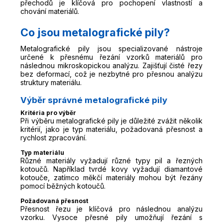
přechodů je klíčová pro pochopení vlastností a
chování materiálů.
Co jsou metalografické pily?
Metalografické pily jsou specializované nástroje
určené k přesnému řezání vzorků materiálů pro
následnou mikroskopickou analýzu. Zajišťují čisté řezy
bez deformací, což je nezbytné pro přesnou analýzu
struktury materiálu.
Výběr správné metalografické pily
Kritéria pro výběr
Při výběru metalografické pily je důležité zvážit několik
kritérií, jako je typ materiálu, požadovaná přesnost a
rychlost zpracování.
Typ materiálu
Různé materiály vyžadují různé typy pil a řezných
kotoučů. Například tvrdé kovy vyžadují diamantové
kotouče, zatímco měkčí materiály mohou být řezány
pomocí běžných kotoučů.
Požadovaná přesnost
Přesnost řezu je klíčová pro následnou analýzu
vzorku. Vysoce přesné pily umožňují řezání s