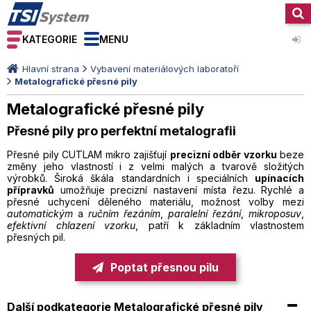
KATEGORIE
MENU
Hlavní strana
Vybavení materiálových laboratoří
Metalografické přesné pily
Metalografické přesné pily
Přesné pily pro perfektní metalografii
Přesné pily CUTLAM mikro zajišťují
precizní odběr vzorku
beze
změny jeho vlastností i z velmi malých a tvarově složitých
výrobků. Široká škála standardních i speciálních
upínacích
přípravků
umožňuje precizní nastavení místa řezu. Rychlé a
přesné uchycení děleného materiálu, možnost volby mezi
automatickým
a
ručním řezáním
,
paralelní řezání
,
mikroposuv
,
efektivní chlazení vzorku
, patří k základním vlastnostem
přesných pil.
Poptat přesnou pilu
Další podkategorie Metalografické přesné pily