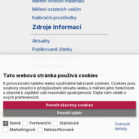
Měření tvrdosti materiálů
Měření ostatních veličin
Kalibrační prostředky
Zdroje informací
Aktuality
Publikované články
Katalogy a prospekty
Možnosti dopravy
Zásady zpracování osobních údajů
Tato webová stránka používá cookies
Správa souborů cookies
K provozování našeho webu využíváme takzvané cookies. Cookies jsou
soubory sloužící k přizpůsobení obsahu webu, k měření jeho funkčnosti
a obecně k zajištění vaší maximální spokojenosti. Dejte nám vědět o
svých preferencích.
Povolit všechny cookies
Povolit výběr
Nutné
Preferenční
Statistické
Zobrazit
detaily
Marketingové
Neklasifikované