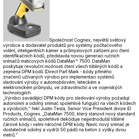
Společnost Cognex, největší světový
výrobce a dodavatel produktů pro systémy počítačového
vidění, inteligentních kamer a průmyslových zařízení pro čtení
identifikačních kódů, představila novou generaci ručních
snímačů maticových kódů DataMan™ 7500. DataMan
poskytuje revoluční možnosti čtení všech tištěných kódů a
zejména DPM kódů (Direct Part Mark - kódy přímého
značení) užívaných výrobci pro implementaci systémů
sledování výroby v automobilovém, leteckém a
elektronickém průmyslu, ve zdravotnictví a ve vojenských
technologiích.
„Výrobci zavádějící DPM kódy pro sledování výroby požadují
autonomní a odolný snímač spolehlivě fungující na všech kódech
a výrobcích,“ řekl Justin Testa, Senior Vice President divize ID
Products, Cognex. „DataMan 7500, který stanovil nový standard
ručních snímačů, spolehlivě dekóduje nejjednodušší tištěné
čárové kódy i velmi náročné DPM kódy. Navíc nový snímač je
dostatečně odolný a vydrží 50 pádů na beton z výšky dvou
metrů.“