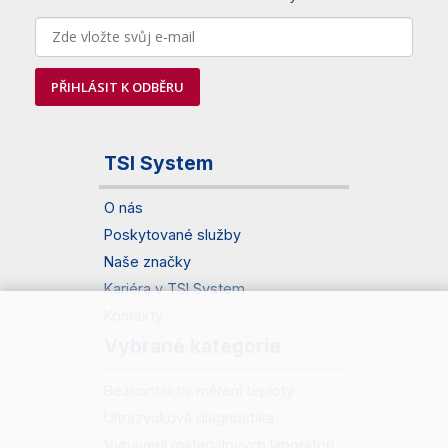
PŘIHLÁSIT K ODBĚRU
TSI System
O nás
Poskytované služby
Naše značky
Kariéra v TSI System
Kontakty
Vybrané kategorie
Bezkontaktní měření teploty
Ultrazvuková diagnostika
Vybavení materiálových laboratoří