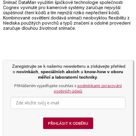
Snímač DataMan využitím špičkové technologie společnosti
Cognex vyvinuté pro kamerové systémy zaručuje nejvyšší
úspěšnost čtení kódů a tím nejnižší riziko nepřečtení kódů.
Kombinované osvětlení dodává snímači neobvyklou flexibilitu z
hlediska použitých povrchů a typů značení a odolné provedení
zaručuje dlouhou životnost snímače.
Zaregistrujte se k našemu newsletteru a získávejte přehled
o
novinkách
,
speciálních akcích
a
know-how v oboru
měřicí a laboratorní techniky
.
Přihlášením vyjadřujete souhlas s
podmínkami zpracování
osobních údajů
PŘIHLÁSIT K ODBĚRU