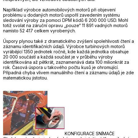
Například výrobce automobilových motorů při objevení
problému u dodaných motorů uspořil zavedením systému
sledování výroby za pomoci DPM kódů 6 200 000 USD. Mohl
totiž svolat na záruční opravu „pouze“ 11 891 vadných motorů
namísto 52 417 celkem vyrobených.
Úspory plynou také z dramatického zvýšení spolehlivosti čtení a
záznamu identifikačních údajů. Výrobce turbínových motorů
vyrábějící 1350 jednotek ročně, kde každá jednotka obsahuje
20 000 součástí a každá součást je v průběhu výroby
identifikována až pětkrát, zaznamenává data 100 milionkrát za
rok. Časová úspora u takového počtu kusů je ohromující.
Případná chyba vlivem manuálního čtení a záznamu údajů je zde
matematickou jistotou.
KONFIGURACE SNÍMAČE