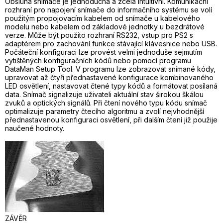
Obsluha snímače je jednoduchá a zcela intuitivní. Komunikační
rozhraní pro napojení snímače do informačního systému se volí
použitým propojovacím kabelem od snímače u kabelového
modelu nebo kabelem od základové jednotky u bezdrátové
verze. Může být použito rozhraní RS232, vstup pro PS2 s
adaptérem pro zachování funkce stávající klávesnice nebo USB.
Počáteční konfiguraci lze provést velmi jednoduše sejmutím
vytištěných konfiguračních kódů nebo pomocí programu
DataMan Setup Tool. V programu lze zobrazovat snímané kódy,
upravovat až čtyři přednastavené konfigurace kombinovaného
LED osvětlení, nastavovat čtené typy kódů a formátovat posílaná
data. Snímač signalizuje uživateli aktuální stav širokou škálou
zvuků a optických signálů. Při čtení nového typu kódu snímač
optimalizuje parametry čtecího algoritmu a zvolí nejvhodnější
přednastavenou konfiguraci osvětlení, při dalším čtení již použije
naučené hodnoty.
ZÁVĚR