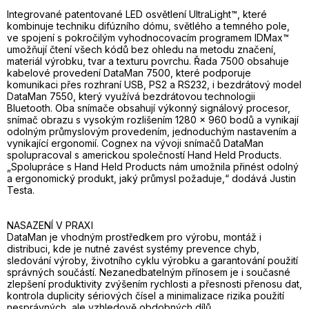
Integrované patentované LED osvětlení UltraLight™, které
kombinuje techniku difúzního dómu, světlého a temného pole,
ve spojení s pokročilým vyhodnocovacím programem IDMax™
umožňují čtení všech kódů bez ohledu na metodu značení,
materiál výrobku, tvar a texturu povrchu. Řada 7500 obsahuje
kabelové provedení DataMan 7500, které podporuje
komunikaci přes rozhraní USB, PS2 a RS232, i bezdrátový model
DataMan 7550, který využívá bezdrátovou technologii
Bluetooth. Oba snímače obsahují výkonný signálový procesor,
snímač obrazu s vysokým rozlišením 1280 x 960 bodů a vynikají
odolným průmyslovým provedením, jednoduchým nastavením a
vynikající ergonomií. Cognex na vývoji snímačů DataMan
spolupracoval s americkou společností Hand Held Products.
„Spolupráce s Hand Held Products nám umožnila přinést odolný
a ergonomický produkt, jaký průmysl požaduje,“ dodává Justin
Testa.
NASAZENÍ V PRAXI
DataMan je vhodným prostředkem pro výrobu, montáž i
distribuci, kde je nutné zavést systémy prevence chyb,
sledování výroby, životního cyklu výrobku a garantování použití
správných součástí. Nezanedbatelným přínosem je i současné
zlepšení produktivity zvýšením rychlosti a přesnosti přenosu dat,
kontrola duplicity sériových čísel a minimalizace rizika použití
nesprávných, ale vzhledově obdobných dílů.