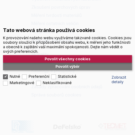
Zkoušení povrchových úprav
Měření tvrdosti materiálů
Měření ostatních veličin
Tato webová stránka používá cookies
Kalibrační prostředky
K provozování našeho webu využíváme takzvané cookies. Cookies jsou
Zdroje informací
soubory sloužící k přizpůsobení obsahu webu, k měření jeho funkčnosti
a obecně k zajištění vaší maximální spokojenosti. Dejte nám vědět o
svých preferencích.
Aktuality
Povolit všechny cookies
Publikované články
Povolit výběr
Katalogy a prospekty
Nutné
Preferenční
Statistické
Zobrazit
Možnosti dopravy
detaily
Marketingové
Neklasifikované
Zásady zpracování osobních údajů
Správa souborů cookies