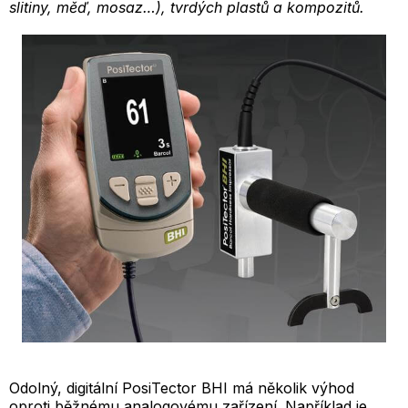
slitiny, měď, mosaz…), tvrdých plastů a kompozitů.
Odolný, digitální PosiTector BHI má několik výhod
oproti běžnému analogovému zařízení. Například je