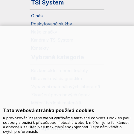
TSI System
O nás
Poskytované služby
Naše značky
Kariéra v TSI System
Kontakty
Vybrané kategorie
Bezkontaktní měření teploty
Ultrazvuková diagnostika
Vybavení materiálových laboratoří
Zkoušení povrchových úprav
Měření tvrdosti materiálů
Tato webová stránka používá cookies
Měření ostatních veličin
K provozování našeho webu využíváme takzvané cookies. Cookies jsou
Kalibrační prostředky
soubory sloužící k přizpůsobení obsahu webu, k měření jeho funkčnosti
Zdroje informací
a obecně k zajištění vaší maximální spokojenosti. Dejte nám vědět o
svých preferencích.