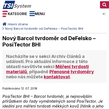
KATEGORIE
MENU
Hlavní strana
Nový Barcol tvrdoměr od DeFelsko – PosiTector BHI
Nový Barcol tvrdoměr od DeFelsko –
PosiTector BHI
Nacházíte se v sekci
Archiv článků a
událostí
. Pro aktuální informace z této
oblasti navštivte sekci
Měření tvrdosti
materiálů
, případně
Přenosné tvrdoměry
nebo nás můžete
kontaktovat
.
Publikováno 12. 07. 2018
PosiTector BHI – Barcol tvrdoměr, je nejnovějším
přírůstkem do řady vyměnitelných sond PosiTector. Je
ideální pro měření tvrdosti měkkých kovů (hliník a jeho