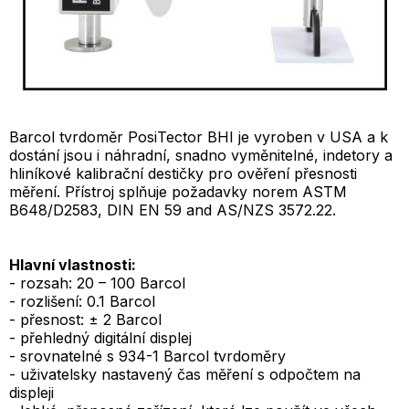
Barcol tvrdoměr PosiTector BHI je vyroben v USA a k
dostání jsou i náhradní, snadno vyměnitelné, indetory a
hliníkové kalibrační destičky pro ověření přesnosti
měření. Přístroj splňuje požadavky norem ASTM
B648/D2583, DIN EN 59 and AS/NZS 3572.22.
Hlavní vlastnosti:
- rozsah: 20 – 100 Barcol
- rozlišení: 0.1 Barcol
- přesnost: ± 2 Barcol
- přehledný digitální displej
- srovnatelné s 934-1 Barcol tvrdoměry
- uživatelsky nastavený čas měření s odpočtem na
displeji