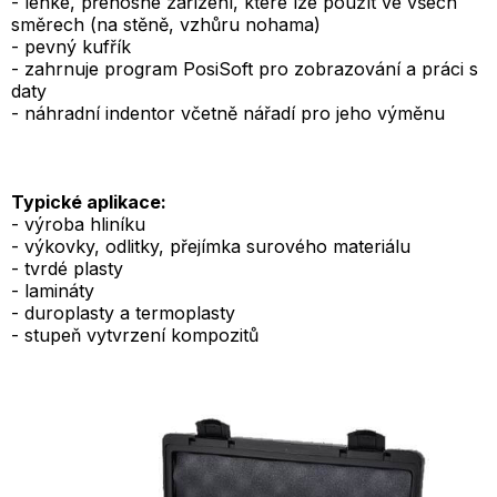
- lehké, přenosné zařízení, které lze použít ve všech
směrech (na stěně, vzhůru nohama)
- pevný kufřík
- zahrnuje program PosiSoft pro zobrazování a práci s
daty
- náhradní indentor včetně nářadí pro jeho výměnu
Typické aplikace:
- výroba hliníku
- výkovky, odlitky, přejímka surového materiálu
- tvrdé plasty
- lamináty
- duroplasty a termoplasty
- stupeň vytvrzení kompozitů