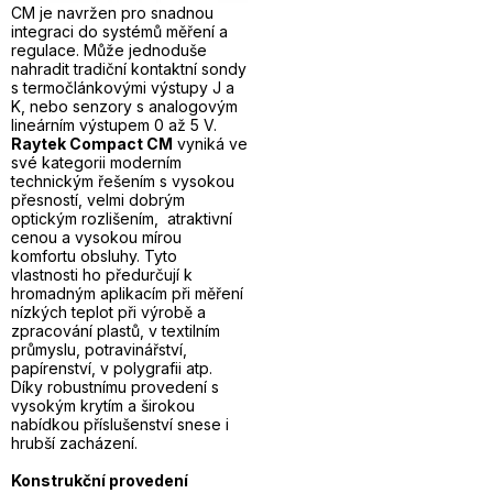
CM je navržen pro snadnou
integraci do systémů měření a
regulace. Může jednoduše
nahradit tradiční kontaktní sondy
s termočlánkovými výstupy J a
K, nebo senzory s analogovým
lineárním výstupem 0 až 5 V.
Raytek Compact CM
vyniká ve
své kategorii moderním
technickým řešením s vysokou
přesností, velmi dobrým
optickým rozlišením, atraktivní
cenou a vysokou mírou
komfortu obsluhy. Tyto
vlastnosti ho předurčují k
hromadným aplikacím při měření
nízkých teplot při výrobě a
zpracování plastů, v textilním
průmyslu, potravinářství,
papírenství, v polygrafii atp.
Díky robustnímu provedení s
vysokým krytím a širokou
nabídkou příslušenství snese i
hrubší zacházení.
Konstrukční provedení