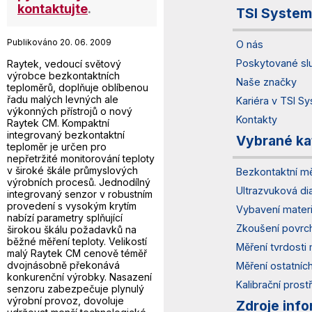
kontaktujte
.
TSI System
Publikováno 20. 06. 2009
O nás
Poskytované sl
Raytek, vedoucí světový
výrobce bezkontaktních
Naše značky
teploměrů, doplňuje oblíbenou
řadu malých levných ale
Kariéra v TSI S
výkonných přístrojů o nový
Kontakty
Raytek CM. Kompaktní
integrovaný bezkontaktní
Vybrané ka
teploměr je určen pro
nepřetržité monitorování teploty
v široké škále průmyslových
Bezkontaktní mě
výrobních procesů. Jednodílný
Ultrazvuková di
integrovaný senzor v robustním
provedení s vysokým krytím
Vybavení materi
nabízí parametry splňující
Zkoušení povrc
širokou škálu požadavků na
běžné měření teploty. Velikostí
Měření tvrdosti 
malý Raytek CM cenově téměř
dvojnásobně překonává
Měření ostatních
konkurenční výrobky. Nasazení
Kalibrační prost
senzoru zabezpečuje plynulý
výrobní provoz, dovoluje
Zdroje info