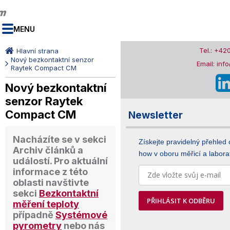
MENU
Tel.: +42
Hlavní strana
Nový bezkontaktní senzor
Email: inf
Raytek Compact CM
Nový bezkontaktní
senzor Raytek
Compact CM
Newsletter
Nacházíte se v sekci
Získejte pravidelný přehled
Archiv článků a
how v oboru měřicí a laborat
událostí
. Pro aktuální
informace z této
oblasti navštivte
sekci
Bezkontaktní
PŘIHLÁSIT K ODBĚRU
měření teploty
případně
Systémové
pyrometry
nebo nás