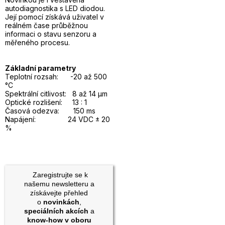
autodiagnostika s LED diodou.
Její pomocí získává uživatel v
reálném čase průběžnou
informaci o stavu senzoru a
měřeného procesu.
Základní parametry
Teplotní rozsah: -20 až 500
°C
Spektrální citlivost: 8 až 14 µm
Optické rozlišení: 13 : 1
Časová odezva: 150 ms
Napájení: 24 VDC ± 20
%
Zaregistrujte se k
našemu newsletteru a
získávejte přehled
o
novinkách
,
speciálních akcích
a
know-how v oboru