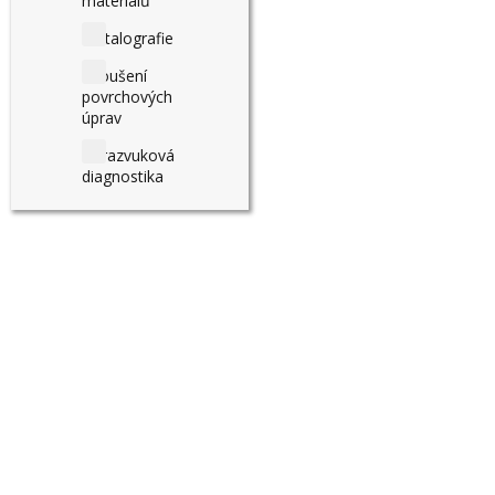
materiálů
Metalografie
Zkoušení
povrchových
úprav
Ultrazvuková
diagnostika