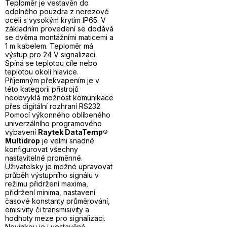
Teploměr je vestavěn do
odolného pouzdra z nerezové
oceli s vysokým krytím IP65. V
základním provedení se dodává
se dvěma montážními maticemi a
1 m kabelem. Teploměr má
výstup pro 24 V signalizaci.
Spíná se teplotou cíle nebo
teplotou okolí hlavice.
Příjemným překvapením je v
této kategorii přístrojů
neobvyklá možnost komunikace
přes digitální rozhraní RS232.
Pomocí výkonného oblíbeného
univerzálního programového
vybavení
Raytek DataTemp®
Multidrop
je velmi snadné
konfigurovat všechny
nastavitelné proměnné.
Uživatelsky je možné upravovat
průběh výstupního signálu v
režimu přidržení maxima,
přidržení minima, nastavení
časové konstanty průměrování,
emisivity či transmisivity a
hodnoty meze pro signalizaci.
Novinkou je i vestavěná