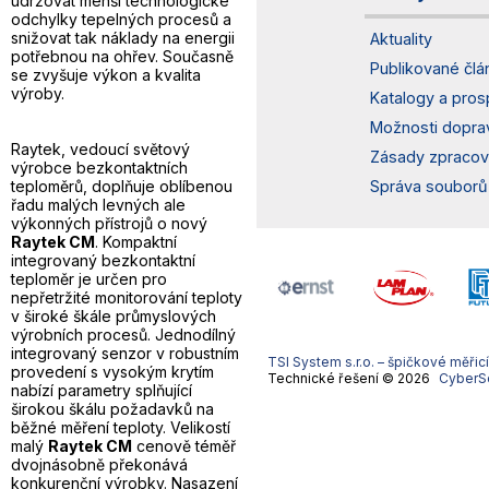
udržovat menší technologické
odchylky tepelných procesů a
snižovat tak náklady na energii
Aktuality
potřebnou na ohřev. Současně
Publikované člá
se zvyšuje výkon a kvalita
výroby.
Katalogy a pros
Možnosti dopra
Raytek, vedoucí světový
Zásady zpracov
výrobce bezkontaktních
teploměrů, doplňuje oblíbenou
Správa souborů
řadu malých levných ale
výkonných přístrojů o nový
Raytek CM
. Kompaktní
integrovaný bezkontaktní
teploměr je určen pro
nepřetržité monitorování teploty
v široké škále průmyslových
výrobních procesů. Jednodílný
integrovaný senzor v robustním
TSI System s.r.o. – špičkové měřic
provedení s vysokým krytím
Technické řešení © 2026
CyberSof
nabízí parametry splňující
širokou škálu požadavků na
běžné měření teploty. Velikostí
malý
Raytek CM
cenově téměř
dvojnásobně překonává
konkurenční výrobky. Nasazení