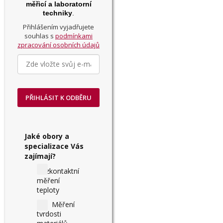
měřicí a laboratorní
techniky
.
Přihlášením vyjadřujete
souhlas s
podmínkami
zpracování osobních údajů
PŘIHLÁSIT K ODBĚRU
Jaké obory a
specializace Vás
zajímají?
Bezkontaktní
měření
teploty
Měření
tvrdosti