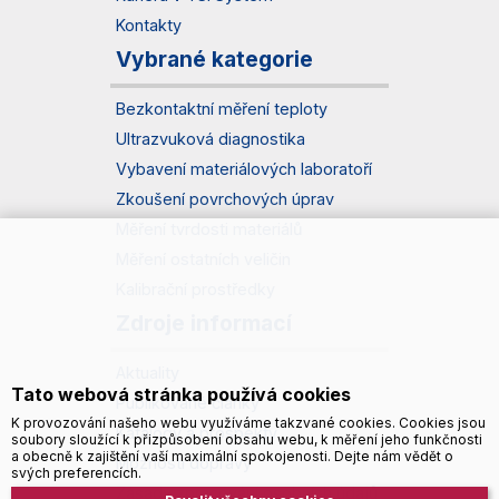
Kontakty
Vybrané kategorie
Bezkontaktní měření teploty
Ultrazvuková diagnostika
Vybavení materiálových laboratoří
Zkoušení povrchových úprav
Měření tvrdosti materiálů
Měření ostatních veličin
Kalibrační prostředky
Zdroje informací
Aktuality
Tato webová stránka používá cookies
Publikované články
K provozování našeho webu využíváme takzvané cookies. Cookies jsou
Katalogy a prospekty
soubory sloužící k přizpůsobení obsahu webu, k měření jeho funkčnosti
a obecně k zajištění vaší maximální spokojenosti. Dejte nám vědět o
Možnosti dopravy
svých preferencích.
Zásady zpracování osobních údajů