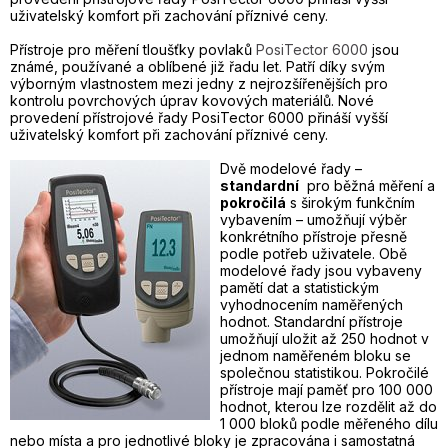
uživatelský komfort při zachování příznivé ceny.
Přístroje pro měření tloušťky povlaků
PosiTector 6000
jsou
známé, používané a oblíbené již řadu let. Patří díky svým
výborným vlastnostem mezi jedny z nejrozšířenějších pro
kontrolu povrchových úprav kovových materiálů. Nové
provedení přístrojové řady PosiTector 6000 přináší vyšší
uživatelský komfort při zachování příznivé ceny.
Dvě modelové řady –
standardní
pro běžná měření a
pokročilá
s širokým funkčním
vybavením – umožňují výběr
konkrétního přístroje přesně
podle potřeb uživatele. Obě
modelové řady jsou vybaveny
pamětí dat a statistickým
vyhodnocením naměřených
hodnot. Standardní přístroje
umožňují uložit až 250 hodnot v
jednom naměřeném bloku se
společnou statistikou. Pokročilé
přístroje mají paměť pro 100 000
hodnot, kterou lze rozdělit až do
1 000 bloků podle měřeného dílu
nebo místa a pro jednotlivé bloky je zpracována i samostatná