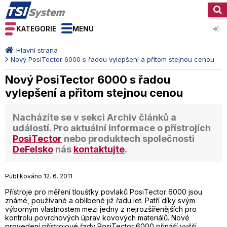
KATEGORIE
MENU
Hlavní strana
Nový PosiTector 6000 s řadou vylepšení a přitom stejnou cenou
Nový PosiTector 6000 s řadou
vylepšení a přitom stejnou cenou
Nacházíte se v sekci
Archiv článků a
událostí
. Pro aktuální informace o přístrojích
PosiTector
nebo produktech společnosti
DeFelsko
nás
kontaktujte
.
Publikováno 12. 6. 2011
Přístroje pro měření tloušťky povlaků PosiTector 6000 jsou
známé, používané a oblíbené již řadu let. Patří díky svým
výborným vlastnostem mezi jedny z nejrozšířenějších pro
kontrolu povrchových úprav kovových materiálů. Nové
provedení přístrojové řady PosiTector 6000 přináší vyšší