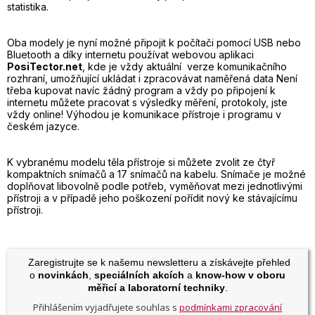
statistika.
Oba modely je nyní možné připojit k počítači pomocí USB nebo
Bluetooth a díky internetu používat webovou aplikaci
PosiTector.net
, kde je vždy aktuální verze komunikačního
rozhraní, umožňující ukládat i zpracovávat naměřená data Není
třeba kupovat navíc žádný program a vždy po připojení k
internetu můžete pracovat s výsledky měření, protokoly, jste
vždy online! Výhodou je komunikace přístroje i programu v
českém jazyce.
K vybranému modelu těla přístroje si můžete zvolit ze čtyř
kompaktních snímačů a 17 snímačů na kabelu. Snímače je možné
doplňovat libovolně podle potřeb, vyměňovat mezi jednotlivými
přístroji a v případě jeho poškození pořídit nový ke stávajícímu
přístroji.
Zaregistrujte se k našemu newsletteru a získávejte přehled
o
novinkách
,
speciálních akcích
a
know-how v oboru
měřicí a laboratorní techniky
.
Přihlášením vyjadřujete souhlas s
podmínkami zpracování