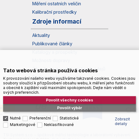
Měření ostatních veličin
Kalibrační prostředky
Zdroje informací
Aktuality
Publikované články
Katalogy a prospekty
Možnosti dopravy
Zásady zpracování osobních údajů
Tato webová stránka používá cookies
Správa souborů cookies
K provozování našeho webu využíváme takzvané cookies. Cookies jsou
soubory sloužící k přizpůsobení obsahu webu, k měření jeho funkčnosti
a obecně k zajištění vaší maximální spokojenosti. Dejte nám vědět o
svých preferencích.
Povolit všechny cookies
Povolit výběr
Nutné
Preferenční
Statistické
Zobrazit
detaily
Marketingové
Neklasifikované
TSI System s.r.o. – špičkové měřicí technologie a laboratorní vybavení