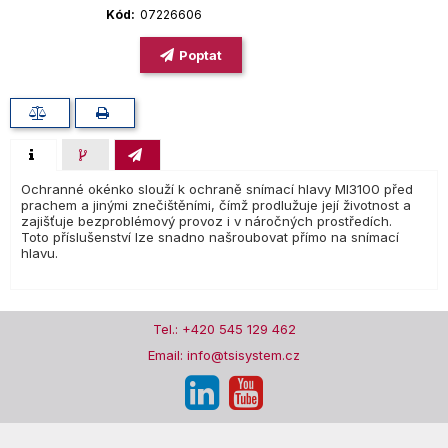
Kód
07226606
Poptat
Ochranné okénko slouží k ochraně snímací hlavy MI3100 před
prachem a jinými znečištěními, čímž prodlužuje její životnost a
zajišťuje bezproblémový provoz i v náročných prostředích.
Toto příslušenství lze snadno našroubovat přímo na snímací
hlavu.
Tel.: +420 545 129 462
Email: info@tsisystem.cz