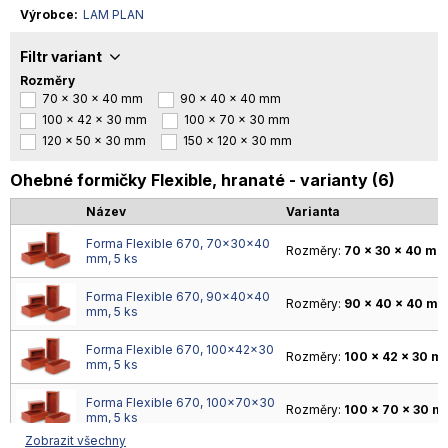
Výrobce
LAM PLAN
Filtr variant
Rozměry
70 x 30 x 40 mm
90 x 40 x 40 mm
100 x 42 x 30 mm
100 x 70 x 30 mm
120 x 50 x 30 mm
150 x 120 x 30 mm
Ohebné formičky Flexible, hranaté - varianty (6)
Název
Varianta
Forma Flexible 670, 70×30×40
Rozměry:
70 x 30 x 40 m
mm, 5 ks
Forma Flexible 670, 90×40×40
Rozměry:
90 x 40 x 40 m
mm, 5 ks
Forma Flexible 670, 100×42×30
Rozměry:
100 x 42 x 30 
mm, 5 ks
Forma Flexible 670, 100×70×30
Rozměry:
100 x 70 x 30 
mm, 5 ks
Zobrazit všechny