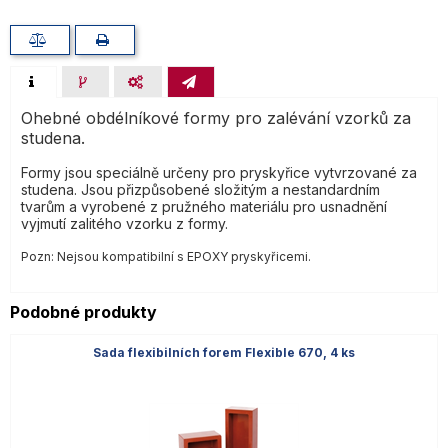
Forma Flexible 670, 120×50×30
Rozměry:
120 x 50 x 30 m
mm, 5 ks
Forma Flexible 670,
Rozměry:
150 x 120 x 30 
150×120×30 mm, 5 ks
Ohebné obdélníkové formy pro zalévání vzorků za
studena.
Formy jsou speciálně určeny pro pryskyřice vytvrzované za
studena. Jsou přizpůsobené složitým a nestandardním
tvarům a vyrobené z pružného materiálu pro usnadnění
vyjmutí zalitého vzorku z formy.
Pozn: Nejsou kompatibilní s EPOXY pryskyřicemi.
Podobné produkty
Sada flexibilních forem Flexible 670, 4 ks