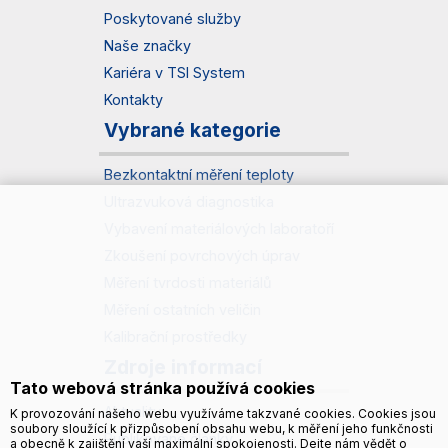
Poskytované služby
Naše značky
Kariéra v TSI System
Kontakty
Vybrané kategorie
Bezkontaktní měření teploty
Ultrazvuková diagnostika
Vybavení materiálových laboratoří
Zkoušení povrchových úprav
Měření tvrdosti materiálů
Měření ostatních veličin
Kalibrační prostředky
Zdroje informací
Tato webová stránka používá cookies
Aktuality
K provozování našeho webu využíváme takzvané cookies. Cookies jsou
soubory sloužící k přizpůsobení obsahu webu, k měření jeho funkčnosti
Publikované články
a obecně k zajištění vaší maximální spokojenosti. Dejte nám vědět o