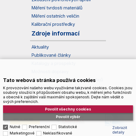
Měření tvrdosti materiálů
Měření ostatních veličin
Kalibrační prostředky
Zdroje informací
Aktuality
Publikované články
Katalogy a prospekty
Možnosti dopravy
Tato webová stránka používá cookies
Zásady zpracování osobních údajů
Správa souborů cookies
K provozování našeho webu využíváme takzvané cookies. Cookies jsou
soubory sloužící k přizpůsobení obsahu webu, k měření jeho funkčnosti
a obecně k zajištění vaší maximální spokojenosti. Dejte nám vědět o
svých preferencích.
Povolit všechny cookies
Povolit výběr
Nutné
Preferenční
Statistické
Zobrazit
detaily
Marketingové
Neklasifikované