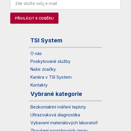
PŘIHLÁSIT K ODBĚRU
TSI System
O nás
Poskytované služby
Naše značky
Kariéra v TSI System
Kontakty
Vybrané kategorie
Bezkontaktní měření teploty
Ultrazvuková diagnostika
Vybavení materiálových laboratoří
Zkoušení povrchových úprav