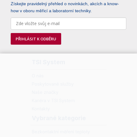
Získejte pravidelný přehled o novinkách, akcích a know-
how v oboru měřicí a laboratorní techniky.
PŘIHLÁSIT K ODBĚRU
TSI System
O nás
Poskytované služby
Naše značky
Kariéra v TSI System
Kontakty
Vybrané kategorie
Bezkontaktní měření teploty