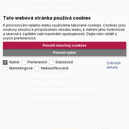
Ultrazvuková diagnostika
Vybavení materiálových laboratoří
Tato webová stránka používá cookies
Zkoušení povrchových úprav
K provozování našeho webu využíváme takzvané cookies. Cookies jsou
Měření tvrdosti materiálů
soubory sloužící k přizpůsobení obsahu webu, k měření jeho funkčnosti
Měření ostatních veličin
a obecně k zajištění vaší maximální spokojenosti. Dejte nám vědět o
svých preferencích.
Kalibrační prostředky
Povolit všechny cookies
Zdroje informací
Povolit výběr
Nutné
Preferenční
Statistické
Aktuality
Zobrazit
detaily
Marketingové
Neklasifikované
Publikované články
Katalogy a prospekty
Možnosti dopravy
Zásady zpracování osobních údajů
Správa souborů cookies