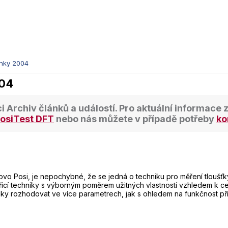
inky 2004
004
ci
Archiv článků a událostí
. Pro aktuální informace 
osiTest DFT
nebo nás můžete v případě potřeby
ko
lovo Posi, je nepochybné, že se jedná o techniku pro měření tloušťk
řicí techniky s výborným poměrem užitných vlastností vzhledem k cen
ky rozhodovat ve více parametrech, jak s ohledem na funkčnost příst