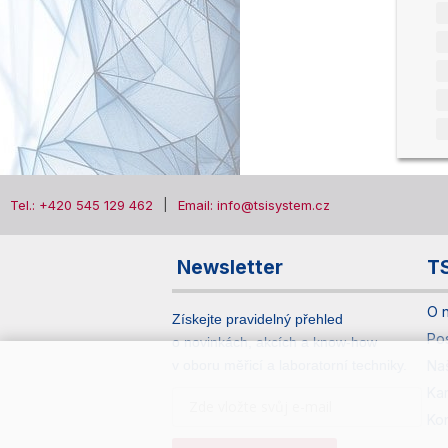
Tel.: +420 545 129 462
Email: info@tsisystem.cz
Newsletter
T
O 
Získejte pravidelný přehled
Po
o novinkách, akcích a know-how
v oboru měřicí a laboratorní techniky.
Na
Ka
Ko