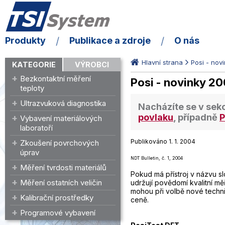
Produkty
Publikace a zdroje
O nás
Hlavní strana
Posi - nov
KATEGORIE
VÝROBCI
Bezkontaktní měření
Posi - novinky 2
teploty
Ultrazvuková diagnostika
Nacházíte se v sek
povlaku
, případně
P
Vybavení materiálových
laboratoří
Publikováno 1. 1. 2004
Zkoušení povrchových
úprav
NDT Bulletin, č. 1, 2004
Měření tvrdosti materiálů
Pokud má přístroj v názvu s
Měření ostatních veličin
udržují povědomí kvalitní mě
mohou při volbě nové techni
Kalibrační prostředky
ceně.
Programové vybavení