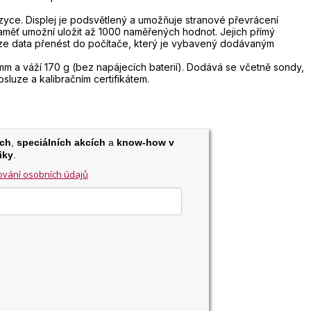
jazyce. Displej je podsvětlený a umožňuje stranové převrácení
 paměť umožní uložit až 1000 naměřených hodnot. Jejich přímý
 lze data přenést do počítače, který je vybavený dodávaným
mm a váží 170 g (bez napájecích baterií). Dodává se včetně sondy,
sluze a kalibračním certifikátem.
ch
,
speciálních akcích
a
know-how v
iky
.
vání osobních údajů