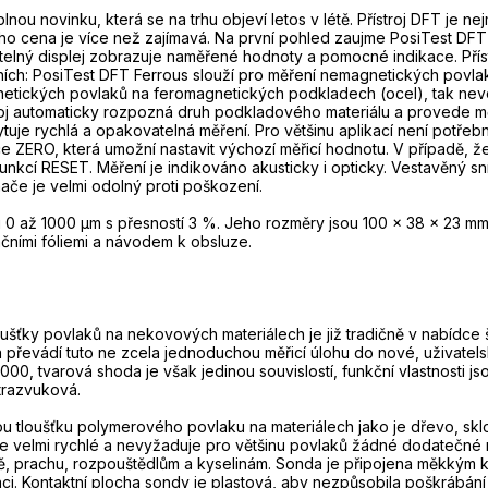
lnou novinku, která se na trhu objeví letos v létě. Přístroj DFT je
ho cena je více než zajímavá. Na první pohled zaujme PosiTest DFT sv
itelný displej zobrazuje naměřené hodnoty a pomocné indikace. Pří
ích: PosiTest DFT Ferrous slouží pro měření nemagnetických pov
etických povlaků na feromagnetických podkladech (ocel), tak nev
roj automaticky rozpozná druh podkladového materiálu a provede 
tuje rychlá a opakovatelná měření. Pro většinu aplikací není potřeb
ce ZERO, která umožní nastavit výchozí měřicí hodnotu. V případě, 
 funkcí RESET. Měření je indikováno akusticky i opticky. Vestavěný 
mače je velmi odolný proti poškození.
 0 až 1000 µm s přesností 3 %. Jeho rozměry jsou 100 x 38 x 23 mm
ačními fóliemi a návodem k obsluze.
oušťky povlaků na nekovových materiálech je již tradičně v nabídce 
 převádí tuto ne zcela jednoduchou měřicí úlohu do nové, uživatels
00, tvarová shoda je však jedinou souvislostí, funkční vlastnosti 
ltrazvuková.
 tloušťku polymerového povlaku na materiálech jako je dřevo, sklo, 
je velmi rychlé a nevyžaduje pro většinu povlaků žádné dodatečné na
ě, prachu, rozpouštědlům a kyselinám. Sonda je připojena měkkým 
áci. Kontaktní plocha sondy je plastová, aby nezpůsobila poškrábá