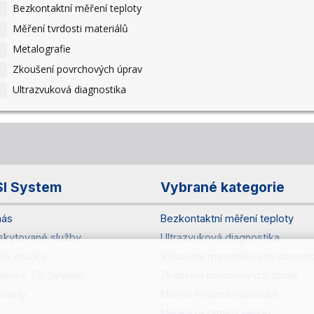
Bezkontaktní měření teploty
Měření tvrdosti materiálů
Metalografie
Zkoušení povrchových úprav
Ultrazvuková diagnostika
SI System
Vybrané kategorie
nás
Bezkontaktní měření teploty
skytované služby
Ultrazvuková diagnostika
še značky
Vybavení materiálových laborato
riéra v TSI System
Zkoušení povrchových úprav
ntakty
Měření tvrdosti materiálů
Měření ostatních veličin