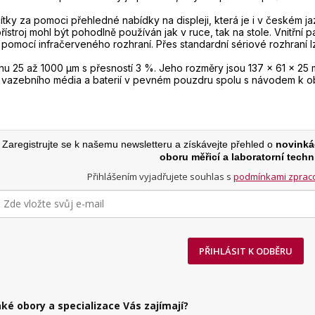
čítky za pomoci přehledné nabídky na displeji, která je i v českém 
stroj mohl být pohodlně používán jak v ruce, tak na stole. Vnitřní
 pomocí infračerveného rozhraní. Přes standardní sériové rozhraní
hu 25 až 1000 µm s přesností 3 %. Jeho rozměry jsou 137 x 61 x 25 
í, vazebního média a baterií v pevném pouzdru spolu s návodem k ob
Zaregistrujte se k našemu newsletteru a získávejte přehled o
novinká
oboru měřicí a laboratorní techn
Přihlášením vyjadřujete souhlas s
podmínkami zpraco
PŘIHLÁSIT K ODBĚRU
aké obory a specializace Vás zajímají?