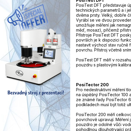
PosiTest DFT
PosiTest DFT představuje úp
technických parametrů a i je
dvěma prsty. Velký, dobře č
Vyrábí se ve dvou proveden
umožňuje měření jak nemagn
měď, mosaz), přičemž příst
Přístroje PosiTest DFT posky
površích je k dispozici funk
nastavit výchozí stav ručně
povrchu. Přístroj včetně sní
PosiTest DFT měří v rozsahu
pouzdru s plastovými kalibr
PosiTector 200
Pro nedestruktivní měření tl
na úspěšný PosiTector 100 a
ze známé řady PosiTector 60
podkladech musí být totiž u
PosiTector 200 měří celkovou
povrchově upravují. Měření 
pouzdro je odolné vůči vod
pohodlnou dlouhotrvající pr