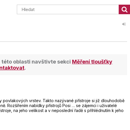
z této oblasti navštivte sekci
Měření tloušťky
ntaktovat
.
y povlakových vrstev. Takto nazývané přístroje si již dlouhodobě
ě. Rozšířením nabídky přístrojů Posi … se zájemci i uživatelé
roje, na jeho velikost a v neposlední řadě s přihlédnutím k jeho