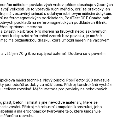
 nejmenším měřidlem povlakových vrstev, přitom dosahuje výborných
ojí velikostí. Je to vpravdě ruční měřidlo, drží se prakticky jen
stroj má vestavěný snímač s odolným rubínovým měřicím dotykem.
laků na feromagnetických podkladech, PosiTest DFT Combo pak
odivých podkladů na neferomagnetických podkladech (hliník,
měření správnou metodou.
ná zvláštní kalibrace. Pro měření na hrubých nebo zakřivených
že není k dispozici referenční vzorek bez povlaku, je možné
snímač má prizmatickou drážku, která umožní měření na válcovém
 a váží jen 70 g (bez napájecí baterie). Dodává se v pevném
špičková měřicí technika. Nový přístroj PosiTector 200 navazuje
ky jednodušší podoby za nižší cenu. Přístroj konstrukčně vychází
jsou celkem rozdílné. Měřicí metoda pro povlaky na nekovových
plast, beton, laminát a jiné nevodivé materiály, které se
stavování. Přístroj má robustní kompaktní konstrukci, jeho
kabelem a má ergonomicky tvarované tělo, které umožňuje
ní měřeného povrchu.