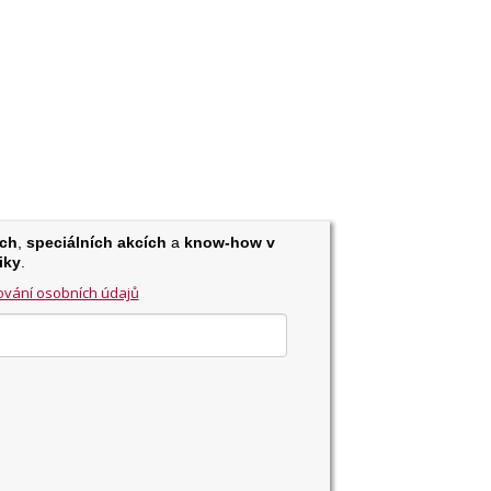
ch
,
speciálních akcích
a
know-how v
iky
.
vání osobních údajů