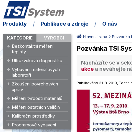
Produkty
Publikace a zdroje
O nás
Hlavní strana
Pozvánka 
KATEGORIE
VÝROBCI
Bezkontaktní měření
Pozvánka TSI Sy
teploty
Ultrazvuková diagnostika
Nacházíte se v sek
akce
a neváhejte n
Vybavení materiálových
laboratoří
Publikováno 31. 8. 2010, Technic
Zkoušení povrchových
úprav
Měření tvrdosti materiálů
Měření ostatních veličin
Kalibrační prostředky
Programové vybavení