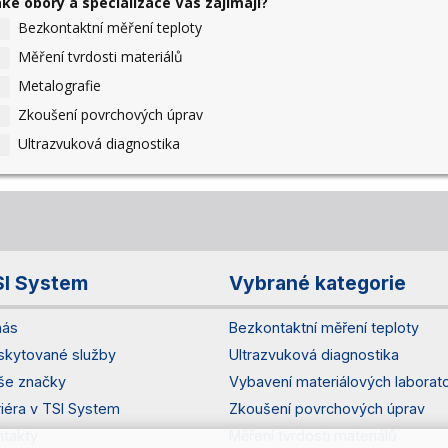
aké obory a specializace Vás zajímají?
Bezkontaktní měření teploty
Měření tvrdosti materiálů
Metalografie
Zkoušení povrchových úprav
Ultrazvuková diagnostika
SI System
Vybrané kategorie
nás
Bezkontaktní měření teploty
skytované služby
Ultrazvuková diagnostika
še značky
Vybavení materiálových laborato
riéra v TSI System
Zkoušení povrchových úprav
ntakty
Měření tvrdosti materiálů