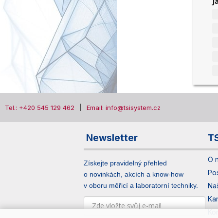
J
Tel.: +420 545 129 462
Email: info@tsisystem.cz
Newsletter
T
O 
Získejte pravidelný přehled
Po
o novinkách, akcích a know-how
v oboru měřicí a laboratorní techniky.
Na
Ka
Ko