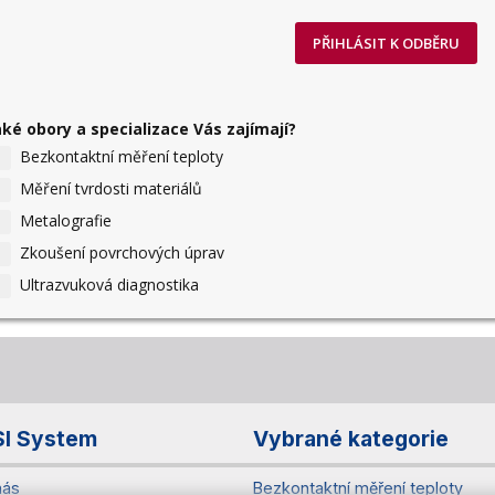
PŘIHLÁSIT K ODBĚRU
aké obory a specializace Vás zajímají?
Bezkontaktní měření teploty
Měření tvrdosti materiálů
Metalografie
Zkoušení povrchových úprav
Ultrazvuková diagnostika
SI System
Vybrané kategorie
nás
Bezkontaktní měření teploty