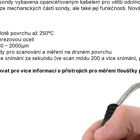
 sondy vybavena opancéřovaným kabelem pro větší odolno
e mechanických částí sondy, ale také její funkčnosti. Nov
plotě povrchu až 250
°
C
erezovou ocelí
 0 – 2000
µ
m
ndy pro scanování a měření na drsném povrchu
íce snímání za sekundu (ve scan módu 200 a více snímání, 
at pro více informací o přístrojích pro měření tloušťky