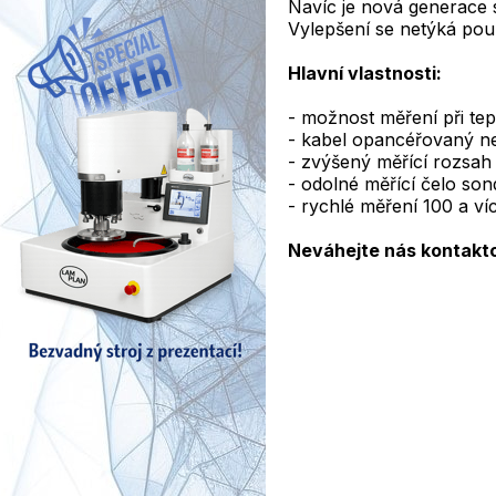
Navíc je nová generace
Vylepšení se netýká pouz
Hlavní vlastnosti:
- možnost měření při te
- kabel opancéřovaný n
- zvýšený měřící rozsah
- odolné měřící čelo so
- rychlé měření 100 a v
Neváhejte nás kontaktov