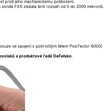
st proti jeho mechanickému poškození.
á sonda FXS získala širší rozsah od 0 do 2000 mikronů.
pouze ve spojení s pokročilým tělem PosiTector 6000)
 povlaků a produktové řadě DeFelsko.