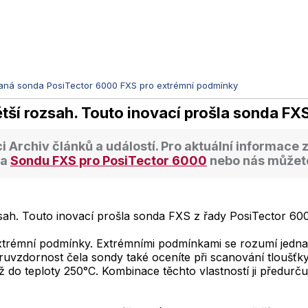
aná sonda PosiTector 6000 FXS pro extrémní podmínky
ětší rozsah. Touto inovací prošla sonda F
ci
Archiv článků a událostí
. Pro aktuální informace 
na
Sondu FXS pro PosiTector 6000
nebo nás můžete
zsah. Touto inovací prošla sonda FXS z řady PosiTector 60
xtrémní podmínky. Extrémními podmínkami se rozumí jedna
uvzdornost čela sondy také oceníte při scanování tloušťky 
ž do teploty 250
°
C. Kombinace těchto vlastností ji předurč