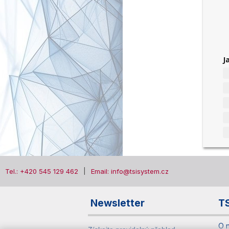
J
Tel.: +420 545 129 462
Email: info@tsisystem.cz
Newsletter
T
O 