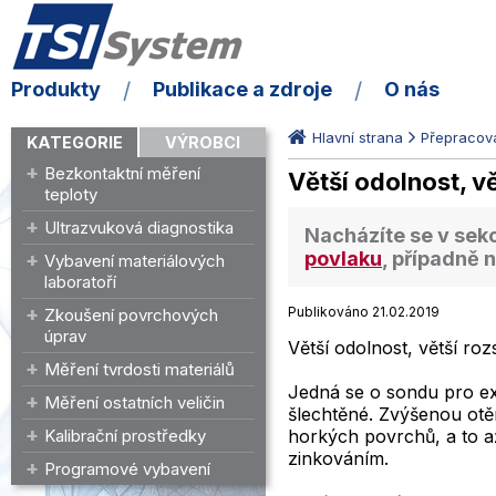
Produkty
Publikace a zdroje
O nás
Hlavní strana
Přepracov
KATEGORIE
VÝROBCI
Bezkontaktní měření
Větší odolnost, v
teploty
Ultrazvuková diagnostika
Nacházíte se v sek
povlaku
, případně 
Vybavení materiálových
laboratoří
Publikováno 21.02.2019
Zkoušení povrchových
úprav
Větší odolnost, větší ro
Měření tvrdosti materiálů
Jedná se o sondu pro e
Měření ostatních veličin
šlechtěné. Zvýšenou otěr
Kalibrační prostředky
horkých povrchů, a to a
zinkováním.
Programové vybavení