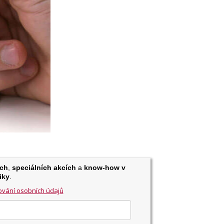
ch
,
speciálních akcích
a
know-how v
iky
.
vání osobních údajů