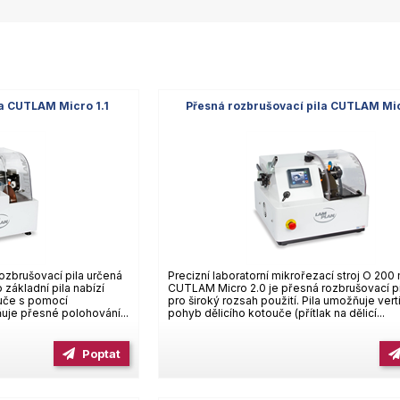
la CUTLAM Micro 1.1
Přesná rozbrušovací pila CUTLAM Mi
rozbrušovací pila určená
Precizní laboratorní mikrořezací stroj O 200
o základní pila nabízí
CUTLAM Micro 2.0 je přesná rozbrušovací pi
ouče s pomocí
pro široký rozsah použití. Pila umožňuje verti
je přesné polohování...
pohyb dělicího kotouče (přítlak na dělicí...
Poptat