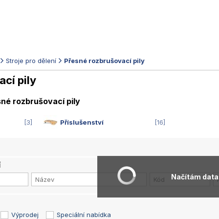
Stroje pro dělení
Přesné rozbrušovací pily
cí pily
sné rozbrušovací pily
3
Příslušenství
16
í
Načítám data.
Výprodej
Speciální nabídka