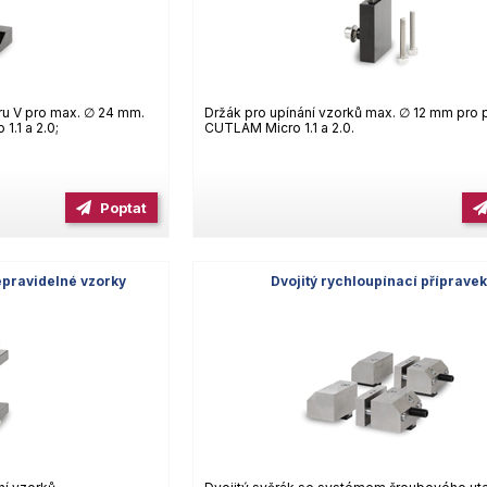
ru V pro max. ∅ 24 mm.
Držák pro upínání vzorků max. ∅ 12 mm pro p
1.1 a 2.0;
CUTLAM Micro 1.1 a 2.0.
Poptat
epravidelné vzorky
Dvojitý rychloupínací příprave