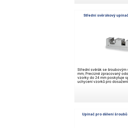
Střední svěrákový upín
Střední svěrák se šroubovým 
mm; Precizně zpracovaný odo
vzorky do 24 mm poskytuje s
uchycení vzorků pro dosažení 
Upínač pro dělení šroub