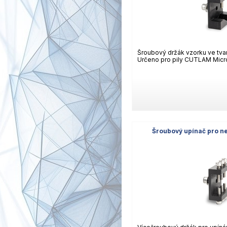
Šroubový držák vzorku ve tva
Určeno pro pily CUTLAM Micro 
Šroubový upínač pro n