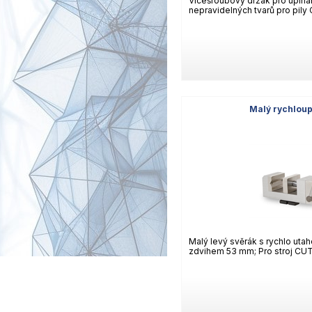
Vícešroubový držák pro upíná
nepravidelných tvarů pro pily 
Malý rychloup
Malý levý svěrák s rychlo ut
zdvihem 53 mm; Pro stroj CU