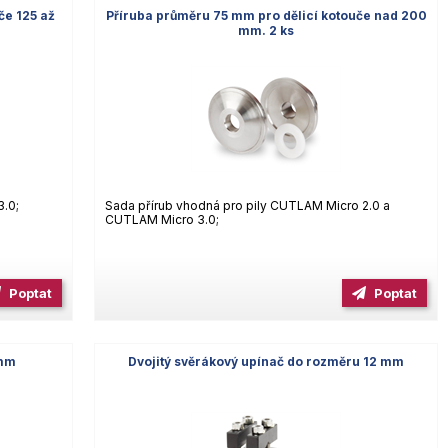
če 125 až
Příruba průměru 75 mm pro dělicí kotouče nad 200
mm. 2 ks
3.0;
Sada přírub vhodná pro pily CUTLAM Micro 2.0 a
CUTLAM Micro 3.0;
Poptat
Poptat
 mm
Dvojitý svěrákový upínač do rozměru 12 mm