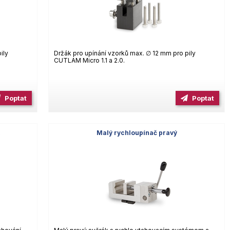
ily
Držák pro upínání vzorků max. ∅ 12 mm pro pily
CUTLAM Micro 1.1 a 2.0.
Poptat
Poptat
k
Malý rychloupínač pravý