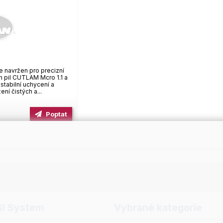
e navržen pro precizní
h pil CUTLAM Mcro 1.1 a
tabilní uchycení a
ní čistých a...
Poptat
SI System
Vybrané kategorie