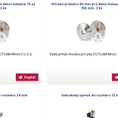
 dělicí kotouče 75 až
Příruba průměru 50 mm pro dělicí kotou
2 ks
150 mm. 2 ks
TLAM Micro (1.1; 2.0;
Sada přírub vhodná pro pily CUTLAM Micro 
Poptat
do rozměru 24 mm
Svěrákový upínač do rozměru 12