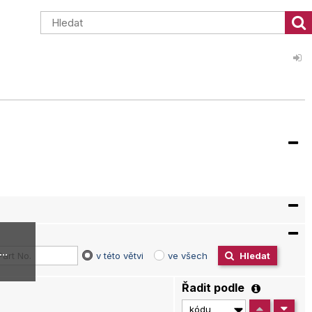
..
v této větvi
ve všech
Hledat
Řadit podle