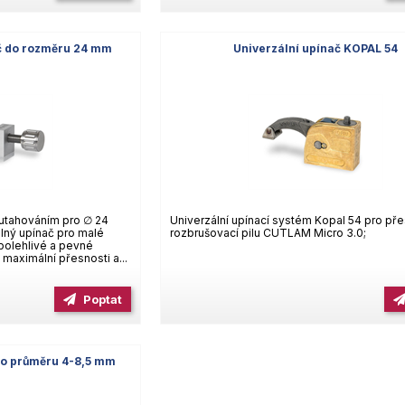
ač do rozměru 24 mm
Univerzální upínač KOPAL 54
utahováním pro ∅ 24
Univerzální upínací systém Kopal 54 pro př
lný upínač pro malé
rozbrušovací pilu CUTLAM Micro 3.0;
polehlivé a pevné
maximální přesnosti a...
Poptat
ů o průměru 4-8,5 mm