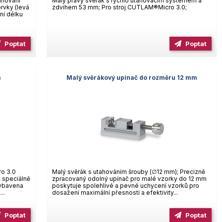
ahování
Malý pravý svěrák s rychlo utahovacím systémem a
rvky (levá
zdvihem 53 mm; Pro stroj CUTLAM®Micro 3.0;
ní délku
Poptat
Poptat
m
Malý svěrákový upínač do rozměru 12 mm
ro 3.0
Malý svěrák s utahováním šrouby (∅12 mm); Precizně
, speciálně
zpracovaný odolný upínač pro malé vzorky do 12 mm
vybavena
poskytuje spolehlivé a pevné uchycení vzorků pro
..
dosažení maximální přesnosti a efektivity...
Poptat
Poptat