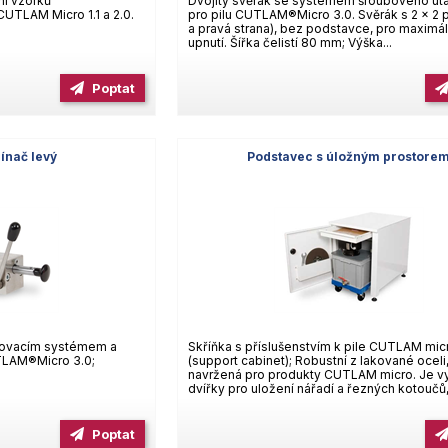
ní vzorků
Dvojitý svěrák se systémem šroubového ut
CUTLAM Micro 1.1 a 2.0.
pro pilu CUTLAM®Micro 3.0. Svěrák s 2 x 2 p
a pravá strana), bez podstavce, pro maximál
upnutí. Šířka čelistí 80 mm; Výška...
Poptat
ínač levý
Podstavec s úložným prostore
ahovacím systémem a
Skříňka s příslušenstvím k pile CUTLAM mic
TLAM®Micro 3.0;
(support cabinet); Robustní z lakované oceli
navržená pro produkty CUTLAM micro. Je 
dvířky pro uložení nářadí a řezných kotoučů,.
Poptat