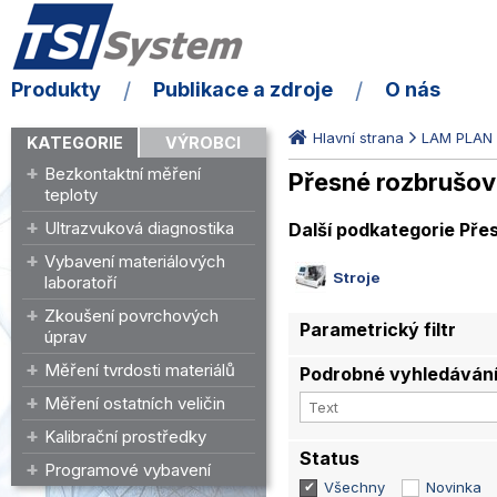
Produkty
Publikace a zdroje
O nás
Hlavní strana
LAM PLAN
KATEGORIE
VÝROBCI
Bezkontaktní měření
Přesné rozbrušova
teploty
Ultrazvuková diagnostika
Další podkategorie Pře
Vybavení materiálových
Stroje
laboratoří
Zkoušení povrchových
Parametrický filtr
úprav
Měření tvrdosti materiálů
Podrobné vyhledáván
Měření ostatních veličin
Kalibrační prostředky
Status
Programové vybavení
Všechny
Novinka