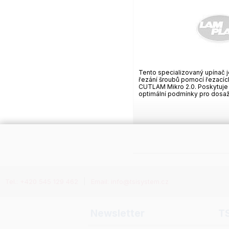
Tento specializovaný upínač j
řezání šroubů pomocí řezacíc
CUTLAM Mikro 2.0. Poskytuje s
optimální podmínky pro dosaže
Tel.: +420 545 129 462
Email: info@tsisystem.cz
Newsletter
T