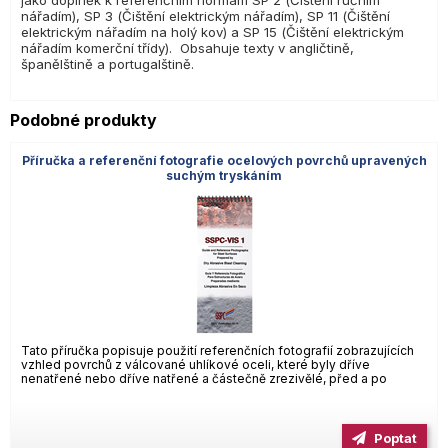
jako doplněk k referenčním normám SP 2 (Čištění ručním
nářadím), SP 3 (Čištění elektrickým nářadím), SP 11 (Čištění
elektrickým nářadím na holý kov) a SP 15 (Čištění elektrickým
nářadím komerční třídy). Obsahuje texty v angličtině,
španělštině a portugalštině.
Podobné produkty
Příručka a referenční fotografie ocelových povrchů upravených
suchým tryskáním
Tato příručka popisuje použití referenčních fotografií zobrazujících
vzhled povrchů z válcované uhlíkové oceli, které byly dříve
nenatřené nebo dříve natřené a částečně zrezivělé, před a po
Poptat