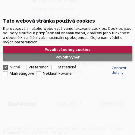
Měření ostatních veličin
Kalibrační prostředky
Zdroje informací
Tato webová stránka používá cookies
K provozování našeho webu využíváme takzvané cookies. Cookies jsou
Aktuality
soubory sloužící k přizpůsobení obsahu webu, k měření jeho funkčnosti
a obecně k zajištění vaší maximální spokojenosti. Dejte nám vědět o
Publikované články
svých preferencích.
Katalogy a prospekty
Povolit všechny cookies
Možnosti dopravy
Povolit výběr
Zásady zpracování osobních údajů
Nutné
Preferenční
Statistické
Zobrazit
Správa souborů cookies
detaily
Marketingové
Neklasifikované
TSI System s.r.o. – špičkové měřicí technologie a laboratorní vybavení
Technické řešení © 2026
CyberSoft s.r.o.