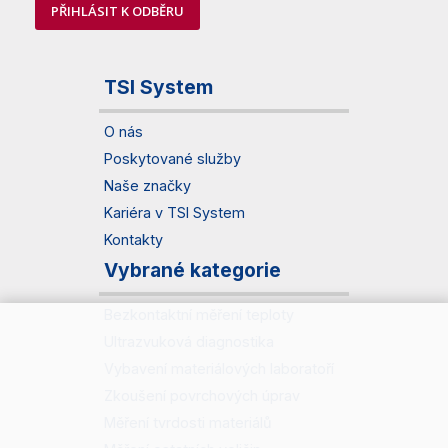
PŘIHLÁSIT K ODBĚRU
TSI System
O nás
Poskytované služby
Naše značky
Kariéra v TSI System
Kontakty
Vybrané kategorie
Bezkontaktní měření teploty
Ultrazvuková diagnostika
Vybavení materiálových laboratoří
Zkoušení povrchových úprav
Měření tvrdosti materiálů