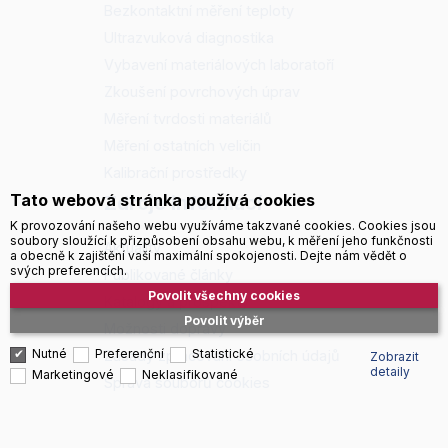
Bezkontaktní měření teploty
Ultrazvuková diagnostika
Vybavení materiálových laboratoří
Zkoušení povrchových úprav
Měření tvrdosti materiálů
Měření ostatních veličin
Kalibrační prostředky
Tato webová stránka používá cookies
Zdroje informací
K provozování našeho webu využíváme takzvané cookies. Cookies jsou
soubory sloužící k přizpůsobení obsahu webu, k měření jeho funkčnosti
Aktuality
a obecně k zajištění vaší maximální spokojenosti. Dejte nám vědět o
svých preferencích.
Publikované články
Povolit všechny cookies
Katalogy a prospekty
Povolit výběr
Možnosti dopravy
Nutné
Preferenční
Statistické
Zásady zpracování osobních údajů
Zobrazit
detaily
Marketingové
Neklasifikované
Správa souborů cookies