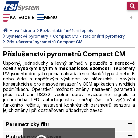
KATEGORIE
MENU
Hlavní strana
Bezkontaktní měření teploty
Systémové pyrometry
Compact CM - stacionární pyrometry
Příslušenství pyrometrů Compact CM
Příslušenství pyrometrů Compact CM
Úsporný, jednoduchý a levný snímač v pouzdře z nerezové
oceli s
vysokým krytím
a
mechanickou odolností
. Teploměry
PM jsou vhodné jako přímá náhrada termočlánků typu J nebo K
nebo čidel s napěťovým výstupem ve stávajících i nových
konstrukcích a pro masové nasazení v OEM aplikacích v tvrdších
podmínkách. Operativní možnost změny nastavení parametrů
přes rozhraní RS232 včetně úprav výstupního signálu a
jednoduchá LED autodiagnostika snižují čas při zjišťování
funkčního režimu, nastavení konkrétních parametrů senzoru a
jejich změny i při odstraňování případných závad.
Parametrický filtr
Podrobné vyhledávání