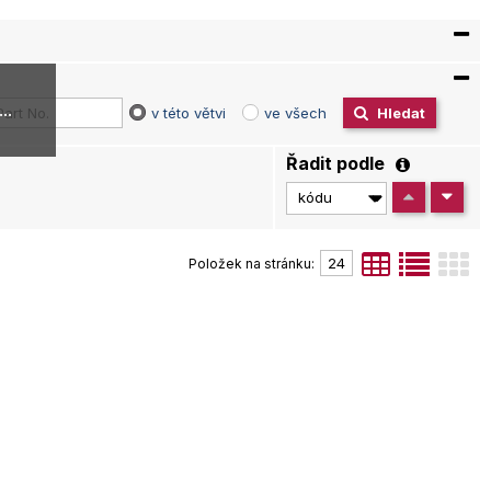
..
v této větvi
ve všech
Hledat
Řadit podle
Položek na stránku: