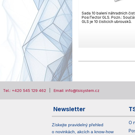
Sada 10 balení náhradních čis
PosiTector GLS. Pozn.: Součá
GLS je 10 čisticích ubrousků.
Tel.: +420 545 129 462
Email: info@tsisystem.cz
Newsletter
T
O 
Získejte pravidelný přehled
Po
o novinkách, akcích a know-how