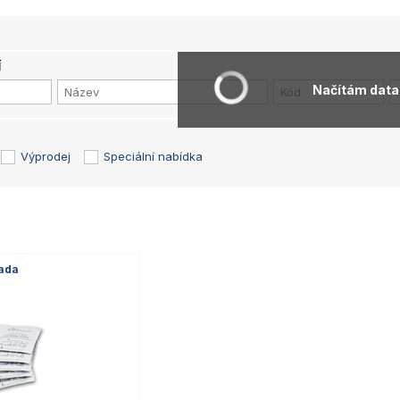
í
Načítám data.
Výprodej
Speciální nabídka
sada