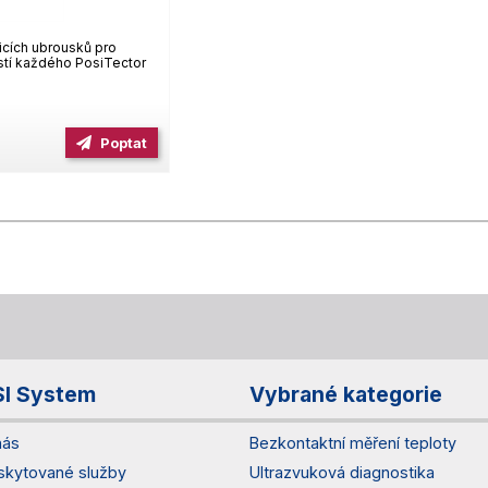
ticích ubrousků pro
stí každého PosiTector
Poptat
SI System
Vybrané kategorie
nás
Bezkontaktní měření teploty
skytované služby
Ultrazvuková diagnostika