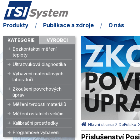
Produkty
Publikace a zdroje
O nás
KATEGORIE
VÝROBCI
Bezkontaktní měření
teploty
Ultrazvuková diagnostika
Vybavení materiálových
laboratoří
Zkoušení povrchových
úprav
Měření tvrdosti materiálů
Měření ostatních veličin
Kalibrační prostředky
Hlavní strana
DeFelsko
Programové vybavení
Příslušenství Pos