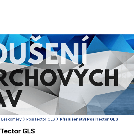
Leskoměry
PosiTector GLS
Příslušenství PosiTector GLS
iTector GLS