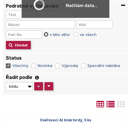
Podrobné vyhledávání
Načítám data...
v této větvi
ve všech
Hledat
Status
Všechny
Novinka
Výprodej
Speciální nabídka
Řadit podle
Ověřovací Al blok tvrdý, 5 ks