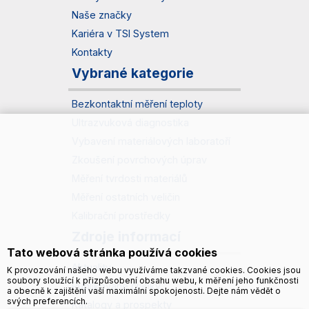
Naše značky
Kariéra v TSI System
Kontakty
Vybrané kategorie
Bezkontaktní měření teploty
Ultrazvuková diagnostika
Vybavení materiálových laboratoří
Zkoušení povrchových úprav
Měření tvrdosti materiálů
Měření ostatních veličin
Kalibrační prostředky
Zdroje informací
Tato webová stránka používá cookies
Aktuality
K provozování našeho webu využíváme takzvané cookies. Cookies jsou
soubory sloužící k přizpůsobení obsahu webu, k měření jeho funkčnosti
Publikované články
a obecně k zajištění vaší maximální spokojenosti. Dejte nám vědět o
svých preferencích.
Katalogy a prospekty