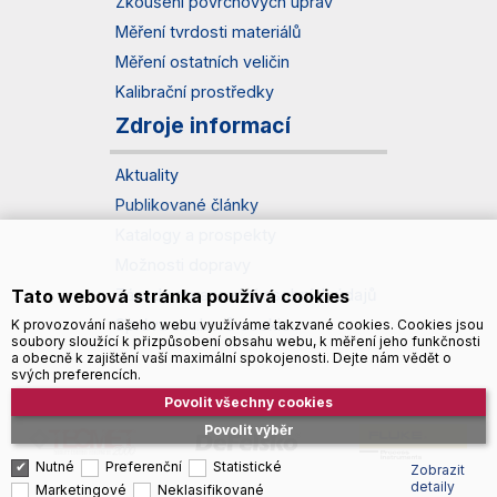
Zkoušení povrchových úprav
Měření tvrdosti materiálů
Měření ostatních veličin
Kalibrační prostředky
Zdroje informací
Aktuality
Publikované články
Katalogy a prospekty
Možnosti dopravy
Tato webová stránka používá cookies
Zásady zpracování osobních údajů
Správa souborů cookies
K provozování našeho webu využíváme takzvané cookies. Cookies jsou
soubory sloužící k přizpůsobení obsahu webu, k měření jeho funkčnosti
a obecně k zajištění vaší maximální spokojenosti. Dejte nám vědět o
svých preferencích.
Povolit všechny cookies
Povolit výběr
Nutné
Preferenční
Statistické
Zobrazit
detaily
Marketingové
Neklasifikované