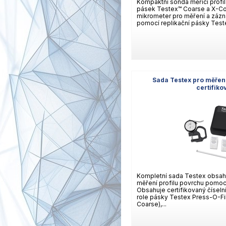
Kompaktní sonda měřící profil
pásek Testex™ Coarse a X-Coa
mikrometer pro měření a zázn
pomocí replikační pásky Test
Sada Testex pro měření
certifik
Kompletní sada Testex obsah
měření profilu povrchu pomocí
Obsahuje certifikovaný číseln
role pásky Testex Press-O-Fi
Coarse),...