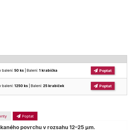
v balení:
50 ks
| Balení:
1 krabička
Poptat
v balení:
1250 ks
| Balení:
25 krabiček
Poptat
enty
Poptat
yskaného povrchu v rozsahu 12–25 µm.