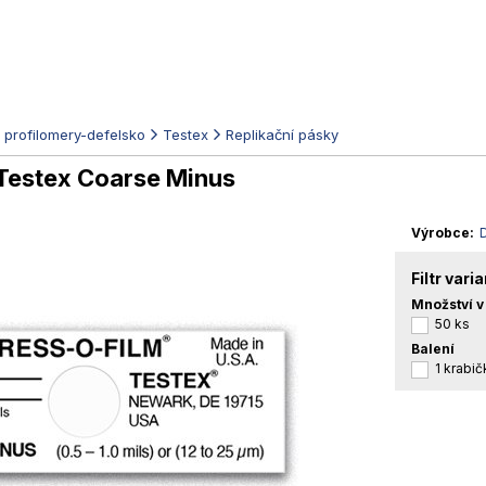
profilomery-defelsko
Testex
Replikační pásky
 Testex Coarse Minus
Výrobce
Filtr vari
Množství v
50 ks
Balení
1 krabič