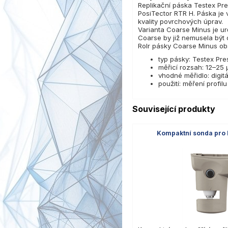
Replikační páska Testex Pre
PosiTector RTR H. Páska je 
kvality povrchových úprav.
Varianta Coarse Minus je ur
Coarse by již nemusela být 
Rolr pásky Coarse Minus obs
typ pásky: Testex Pr
měřicí rozsah: 12–25
vhodné měřidlo: digit
použití: měření profi
Související produkty
Kompaktní sonda pro 