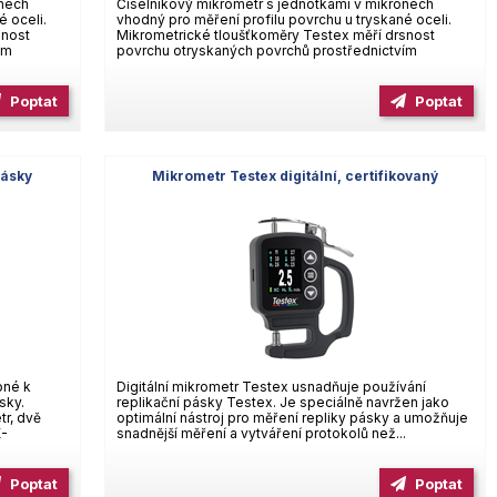
onech
Číselníkový mikrometr s jednotkami v mikronech
é oceli.
vhodný pro měření profilu povrchu u tryskané oceli.
snost
Mikrometrické tloušťkoměry Testex měří drsnost
ím
povrchu otryskaných povrchů prostřednictvím
Poptat
Poptat
pásky
Mikrometr Testex digitální, certifikovaný
bné k
Digitální mikrometr Testex usnadňuje používání
sky.
replikační pásky Testex. Je speciálně navržen jako
tr, dvě
optimální nástroj pro měření repliky pásky a umožňuje
X-
snadnější měření a vytváření protokolů než...
Poptat
Poptat