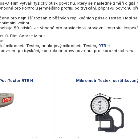
ss-O-Film vytváří fyzický otisk povrchu, který se následně změří digi
vhodná pro kontrolu jemnějšího profilu po tryskání, přípravu povrchu 
čena pro nejnižší rozsah z běžných replikačních pásek Testex. Hodí se
optimální volbou.
ahuje 50 otisků. Je vhodná pro pravidelnou provozní kontrolu, inspekč
ess-O-Film Coarse Minus
 µm
ální mikrometr Testex, analogový mikrometr Testex,
RTR H
lu povrchu po tryskání, kontrola přípravy povrchu, protikorozní ochrana
PosiTector RTR H
Mikrometr Testex, certifikovan