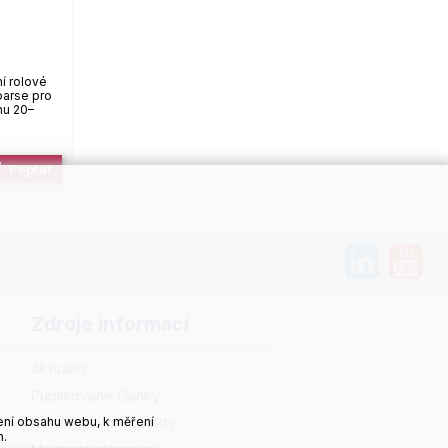
í rolové
oarse pro
hu 20–
Poptat
Zdroje informací
Aktuality
Publikované články
ří
Katalogy a prospekty
ení obsahu webu, k měření
h.