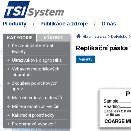
Produkty
Publikace a zdroje
O nás
Hlavní strana
DeFelsko
KATEGORIE
VÝROBCI
Bezkontaktní měření
Replikační páska
teploty
varianty
Ultrazvuková diagnostika
Vybavení materiálových
laboratoří
Zkoušení povrchových
úprav
Měření tvrdosti materiálů
Měření ostatních veličin
Kalibrační prostředky
Programové vybavení