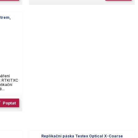
etrem,
měření
ex RTKITXC
likační
...
Poptat
e
Replikační páska Testex Optical X-Coarse