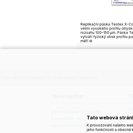
Replikační páska Testex X-Co
velmi vysokého profilu otrys
rozsahu 100–150 µm. Páska T
vytváří fyzický otisk profilu 
měří di
Tel.: +420 545 129 462
Email: info@tsisystem.cz
Newsletter
T
O 
Získejte pravidelný přehled
Tato webová strán
Po
o novinkách, akcích a know-how
v oboru měřicí a laboratorní techniky.
Na
K provozování našeho web
jeho funkčnosti a obecně k