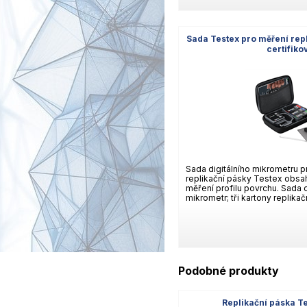
Sada Testex pro měření repli
certifik
Sada digitálního mikrometru p
replikační pásky Testex obsa
měření profilu povrchu. Sada o
mikrometr; tři kartony replikač
Podobné produkty
Replikační páska T