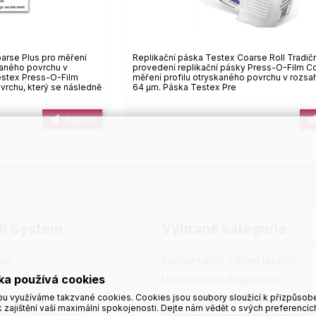
arse Plus pro měření
Replikační páska Testex Coarse Roll Tradičn
kaného povrchu v
provedení replikační pásky Press-O-Film C
estex Press-O-Film
měření profilu otryskaného povrchu v rozsa
povrchu, který se následně
64 µm. Páska Testex Pre
Poptat
SI System
Vybrané kategorie
nás
Bezkontaktní měření teploty
ka používá cookies
skytované služby
Ultrazvuková diagnostika
še značky
Vybavení materiálových laborato
u využíváme takzvané cookies. Cookies jsou soubory sloužící k přizpůsob
 zajištění vaší maximální spokojenosti. Dejte nám vědět o svých preferencíc