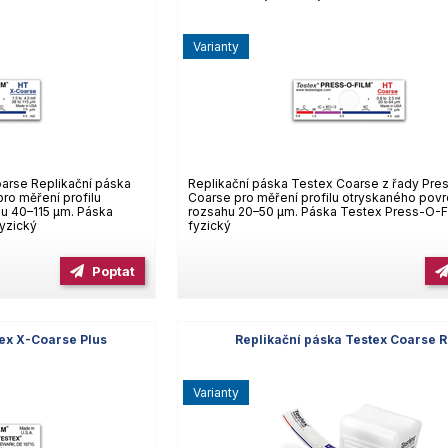
varianty
arse Replikační páska
Replikační páska Testex Coarse z řady Pre
ro měření profilu
Coarse pro měření profilu otryskaného povr
u 40–115 µm. Páska
rozsahu 20–50 µm. Páska Testex Press-O-Fi
fyzický
fyzický
Poptat
tex X-Coarse Plus
Replikační páska Testex Coarse R
varianty