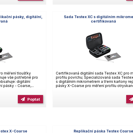
kační pásky, digitální,
Sada Testex XC s digitálním mikrom
ovaná
certifikovaná
ro měření tloušťky
Certifikovaná digitální sada Testex XC pro 
huje vše potřebné pro
profilu povrchu; Specializovaná sada Test
bsahuje: digitální
s digitálním mikrometrem a třemi kartony rep
ní pásky - Coarse,...
pásky X-Coarse pro měření profilu otryskané
Poptat
estex X-Coarse
Replikační páska Testex Coars