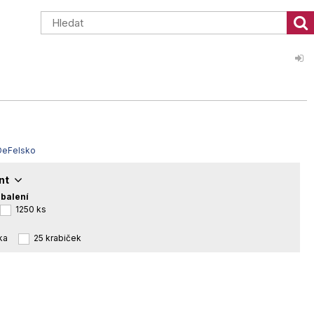
DeFelsko
ant
 balení
1250 ks
ka
25 krabiček