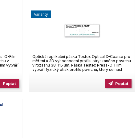
varianty
ss-O-Film
Optická replikační páska Testex Optical X-Coarse pro
chu v
měření a 3D vyhodnocení profilu otryskaného povrchu
lm vytváří
v rozsahu 38–115 µm. Páska Testex Press-O-Film
vytváří fyzický otisk profilu povrchu, který se násl
Poptat
Poptat
oll