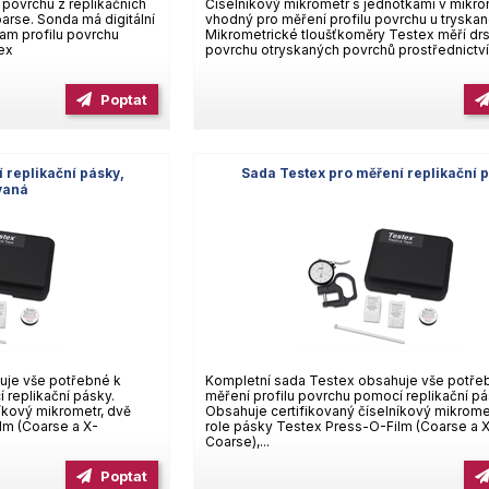
 povrchu z replikačních
Číselníkový mikrometr s jednotkami v mikr
rse. Sonda má digitální
vhodný pro měření profilu povrchu u tryskan
am profilu povrchu
Mikrometrické tloušťkoměry Testex měří dr
ex
povrchu otryskaných povrchů prostřednictv
Poptat
 replikační pásky,
Sada Testex pro měření replikační 
ovaná
uje vše potřebné k
Kompletní sada Testex obsahuje vše potře
 replikační pásky.
měření profilu povrchu pomocí replikační pá
íkový mikrometr, dvě
Obsahuje certifikovaný číselníkový mikrome
lm (Coarse a X-
role pásky Testex Press-O-Film (Coarse a 
Coarse),...
Poptat