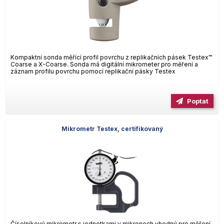
Kompaktní sonda měřící profil povrchu z replikačních pásek Testex™
Coarse a X-Coarse. Sonda má digitální mikrometer pro měření a
záznam profilu povrchu pomocí replikační pásky Testex
Poptat
Mikrometr Testex, certifikovaný
Číselníkový mikrometr s jednotkami v mikronech vhodný pro měření