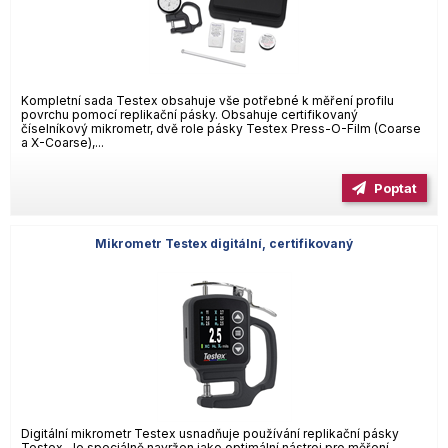
Kompletní sada Testex obsahuje vše potřebné k měření profilu
povrchu pomocí replikační pásky. Obsahuje certifikovaný
číselníkový mikrometr, dvě role pásky Testex Press-O-Film (Coarse
a X-Coarse),...
Poptat
Mikrometr Testex digitální, certifikovaný
Digitální mikrometr Testex usnadňuje používání replikační pásky
Testex. Je speciálně navržen jako optimální nástroj pro měření