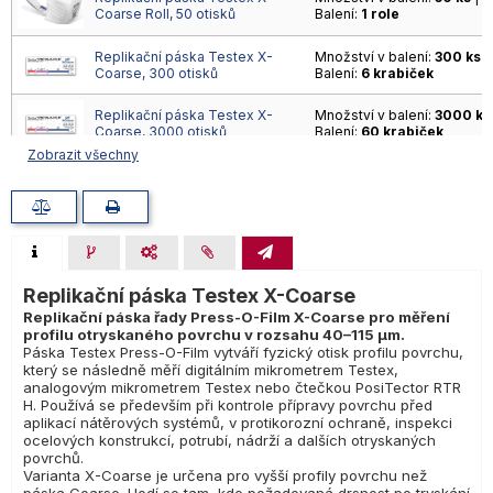
Coarse Roll, 50 otisků
Balení:
1 role
Replikační páska Testex X-
Množství v balení:
300 ks
|
Coarse, 300 otisků
Balení:
6 krabiček
Replikační páska Testex X-
Množství v balení:
3000 ks
Coarse, 3000 otisků
Balení:
60 krabiček
Zobrazit všechny
Replikační páska Testex X-
Množství v balení:
7500
|
Coarse, 7500 otisků
Balení:
150 krabiček
Replikační páska Testex X-Coarse
Replikační páska řady Press-O-Film X-Coarse pro měření
profilu otryskaného povrchu v rozsahu 40–115 µm.
Páska Testex Press-O-Film vytváří fyzický otisk profilu povrchu,
který se následně měří digitálním mikrometrem Testex,
analogovým mikrometrem Testex nebo čtečkou PosiTector RTR
H. Používá se především při kontrole přípravy povrchu před
aplikací nátěrových systémů, v protikorozní ochraně, inspekci
ocelových konstrukcí, potrubí, nádrží a dalších otryskaných
povrchů.
Varianta X-Coarse je určena pro vyšší profily povrchu než
páska Coarse. Hodí se tam, kde požadovaná drsnost po tryskání