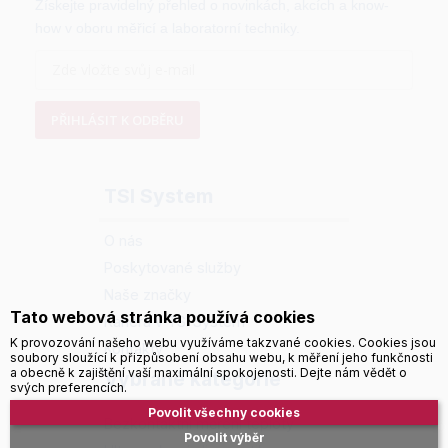
Získejte pravidelný přehled o novinkách, akcích a know-
how v oboru měřicí a laboratorní techniky.
PŘIHLÁSIT K ODBĚRU
TSI System
O nás
Poskytované služby
Naše značky
Tato webová stránka používá cookies
Kariéra v TSI System
K provozování našeho webu využíváme takzvané cookies. Cookies jsou
Kontakty
soubory sloužící k přizpůsobení obsahu webu, k měření jeho funkčnosti
a obecně k zajištění vaší maximální spokojenosti. Dejte nám vědět o
Vybrané kategorie
svých preferencích.
Povolit všechny cookies
Bezkontaktní měření teploty
Povolit výběr