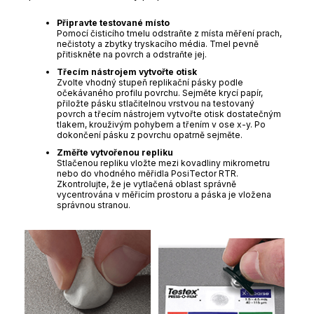
Připravte testované místo
Pomocí čisticího tmelu odstraňte z místa měření prach,
nečistoty a zbytky tryskacího média. Tmel pevně
přitiskněte na povrch a odstraňte jej.
Třecím nástrojem vytvořte otisk
Zvolte vhodný stupeň replikační pásky podle
očekávaného profilu povrchu. Sejměte krycí papír,
přiložte pásku stlačitelnou vrstvou na testovaný
povrch a třecím nástrojem vytvořte otisk dostatečným
tlakem, krouživým pohybem a třením v ose x-y. Po
dokončení pásku z povrchu opatrně sejměte.
Změřte vytvořenou repliku
Stlačenou repliku vložte mezi kovadliny mikrometru
nebo do vhodného měřidla PosiTector RTR.
Zkontrolujte, že je vytlačená oblast správně
vycentrována v měřicím prostoru a páska je vložena
správnou stranou.