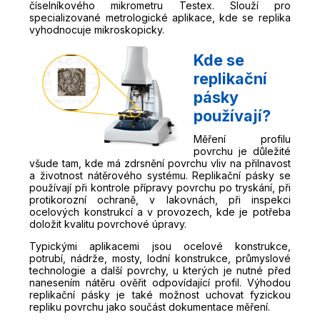
číselníkového mikrometru Testex. Slouží pro
specializované metrologické aplikace, kde se replika
vyhodnocuje mikroskopicky.
Kde se
replikační
pásky
používají?
Měření profilu
povrchu je důležité
všude tam, kde má zdrsnění povrchu vliv na přilnavost
a životnost nátěrového systému. Replikační pásky se
používají při kontrole přípravy povrchu po tryskání, při
protikorozní ochraně, v lakovnách, při inspekci
ocelových konstrukcí a v provozech, kde je potřeba
doložit kvalitu povrchové úpravy.
Typickými aplikacemi jsou ocelové konstrukce,
potrubí, nádrže, mosty, lodní konstrukce, průmyslové
technologie a další povrchy, u kterých je nutné před
nanesením nátěru ověřit odpovídající profil. Výhodou
replikační pásky je také možnost uchovat fyzickou
repliku povrchu jako součást dokumentace měření.