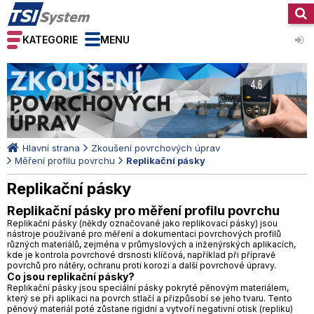
KATEGORIE
MENU
Hlavní strana
Zkoušení povrchových úprav
Měření profilu povrchu
Replikační pásky
Replikační pásky
Replikační pásky pro měření profilu povrchu
Replikační pásky (někdy označované jako replikovací pásky) jsou
nástroje používané pro měření a dokumentaci povrchových profilů
různých materiálů, zejména v průmyslových a inženýrských aplikacích,
kde je kontrola povrchové drsnosti klíčová, například při přípravě
povrchů pro nátěry, ochranu proti korozi a další povrchové úpravy.
Co jsou replikační pásky?
Replikační pásky jsou speciální pásky pokryté pěnovým materiálem,
který se při aplikaci na povrch stlačí a přizpůsobí se jeho tvaru. Tento
pěnový materiál poté zůstane rigidní a vytvoří negativní otisk (repliku)