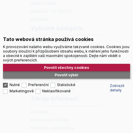
Naše značky
Kariéra v TSI System
Kontakty
Vybrané kategorie
Tato webová stránka používá cookies
Bezkontaktní měření teploty
K provozování našeho webu využíváme takzvané cookies. Cookies jsou
Ultrazvuková diagnostika
soubory sloužící k přizpůsobení obsahu webu, k měření jeho funkčnosti
a obecně k zajištění vaší maximální spokojenosti. Dejte nám vědět o
Vybavení materiálových laboratoří
svých preferencích.
Zkoušení povrchových úprav
Povolit všechny cookies
Měření tvrdosti materiálů
Povolit výběr
Měření ostatních veličin
Nutné
Preferenční
Statistické
Zobrazit
Kalibrační prostředky
detaily
Marketingové
Neklasifikované
Zdroje informací
Aktuality
Publikované články
Katalogy a prospekty