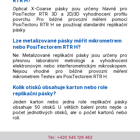
RTR H?
Optical X-Coarse pásky jsou určeny hlavně pro
PosiTector RTR 3D a 2D/3D vyhodnocení profilu
povrchu. Pro běžné provozní měření pomocí
PosiTectoru RTR H se používají standardní replikační
pásky.
Lze metalizované pásky měřit mikrometrem
nebo PosiTectorem RTR H?
Ne. Metalizované replikační pásky jsou určeny pro
přesnou laboratorní metrologii a vyhodnocení
elektronovým nebo interferometrickým mikroskopem.
Nejsou vhodné pro běžné provozní měření
mikrometrem Testex ani PosiTectorem RTR H.
Kolik otisků obsahuje karton nebo role
replikační pásky?
Jeden karton nebo jedna role replikační pásky
obsahuje 50 otisků. U větších balení proto nejde o
počet jednotlivých otisků, ale o počet kartonů nebo
rolí.
Tel.: +420 545 129 462