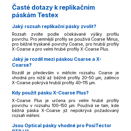
Časté dotazy k replikačním
páskám Testex
Jaký rozsah replikační pásky zvolit?
Rozsah zvolte podle očekávané výšky profilu
povrchu. Pro jemnější profily se používá Coarse Minus,
pro běžné tryskané povrchy Coarse, pro hrubší profily
X-Coarse a pro velmi hrubé profily X-Coarse Plus.
Jaký je rozdíl mezi páskou Coarse a X-
Coarse?
Rozdíl je především v měřicím rozsahu. Coarse je
vhodná pro nižší až běžné profily 20–50 µm, zatímco
X-Coarse pokrývá hrubší profily 40–115 µm.
Kdy použít pásku X-Coarse Plus?
X-Coarse Plus je určena pro velmi hrubé profily
povrchu v rozsahu 100–150 µm. Používá se tam, kde
běžná páska X-Coarse již nepokrývá požadovaný
rozsah měření.
Jsou Optical pásky vhodné pro PosiTector