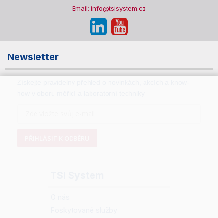
Email: info@tsisystem.cz
Newsletter
Získejte pravidelný přehled o novinkách, akcích a know-
how v oboru měřicí a laboratorní techniky.
PŘIHLÁSIT K ODBĚRU
TSI System
O nás
Poskytované služby