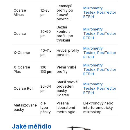
Jemnější
Mikrometry
Coarse
12–25
profily po
Testex
,
PosiTector
Minus
µm
úpravě
RTR H
povrchu
Běžná
Mikrometry
20–50
kontrola
Coarse
Testex
,
PosiTector
µm
profilu po
RTR H
tryskání
Mikrometry
40–115
Hrubší profily
X-Coarse
Testex
,
PosiTector
µm
povrchu
RTR H
Mikrometry
X-Coarse
100–
Velmi hrubé
Testex
,
PosiTector
Plus
150 µm
profily
RTR H
Starší rolové
Mikrometry
20–64
provedení
Coarse Roll
Testex
,
PosiTector
µm
pásky
RTR H
Coarse
dle
Přesná
Elektronový nebo
Metalizované
typu
laboratorní
interferometrický
pásky
pásky
metrologie
mikroskop
Jaké měřidlo