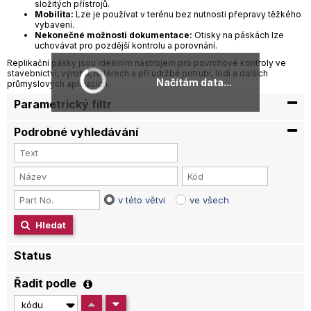
složitých přístrojů.
Mobilita:
Lze je používat v terénu bez nutnosti přepravy těžkého
vybavení.
Nekonečné možnosti dokumentace:
Otisky na páskách lze
uchovávat pro pozdější kontrolu a porovnání.
Replikační pásky jsou ideálním nástrojem pro povrchové kontroly ve
stavebnictví, výrobě, nátěrech a při údržbě potrubí, lodí a dalších
Načítám data...
průmyslových aplikacích.
Parametrický filtr
Podrobné vyhledávání
v této větvi
ve všech
Hledat
Status
Řadit podle