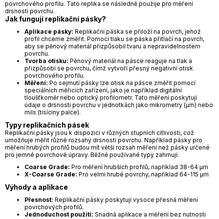
povrchového profilu. Tato replika se následně použije pro měření
drsnosti povrchu.
Jak fungují replikační pásky?
Aplikace pásky:
Replikační páska se přiloží na povrch, jehož
profil chceme změřit. Pomocí tlaku se páska přitlačí na povrch,
aby se pěnový materiál přizpůsobil tvaru a nepravidelnostem
povrchu.
Tvorba otisku:
Pěnový materiál na pásce reaguje na tlak a
přizpůsobí se povrchu, čímž vytvoří přesný negativní otisk
povrchového profilu.
Měření:
Po sejmutí pásky lze otisk na pásce změřit pomocí
speciálních měřicích zařízení, jako je například digitální
tloušťkoměr nebo optický profilometr. Tato měření poskytují
údaje o drsnosti povrchu v jednotkách jako mikrometry (µm) nebo
mils (tisíciny palce).
Typy replikačních pásek
Replikační pásky jsou k dispozici v různých stupních citlivosti, což
umožňuje měřit různé rozsahy drsnosti povrchu. Například pásky pro
měření hrubých profilů budou mít větší rozsah měření než pásky určené
pro jemné povrchové úpravy. Běžně používané typy zahrnují:
Coarse Grade:
Pro měření hrubších profilů, například 38-64 µm
X-Coarse Grade:
Pro velmi hrubé povrchy, například 64-115 µm
Výhody a aplikace
Přesnost:
Replikační pásky poskytují vysoce přesná měření
povrchových profilů.
Jednoduchost použití:
Snadná aplikace a měření bez nutnosti