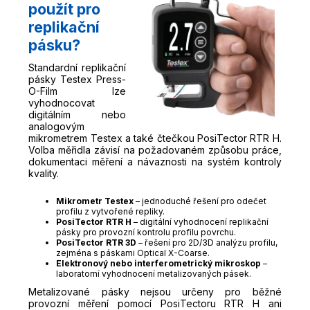
použít pro
replikační
pásku?
Standardní replikační
pásky Testex Press-
O-Film lze
vyhodnocovat
digitálním nebo
analogovým
mikrometrem Testex a také čtečkou PosiTector RTR H.
Volba měřidla závisí na požadovaném způsobu práce,
dokumentaci měření a návaznosti na systém kontroly
kvality.
Mikrometr Testex
– jednoduché řešení pro odečet
profilu z vytvořené repliky.
PosiTector RTR H
– digitální vyhodnocení replikační
pásky pro provozní kontrolu profilu povrchu.
PosiTector RTR 3D
– řešení pro 2D/3D analýzu profilu,
zejména s páskami Optical X-Coarse.
Elektronový nebo interferometrický mikroskop
–
laboratorní vyhodnocení metalizovaných pásek.
Metalizované pásky nejsou určeny pro běžné
provozní měření pomocí PosiTectoru RTR H ani