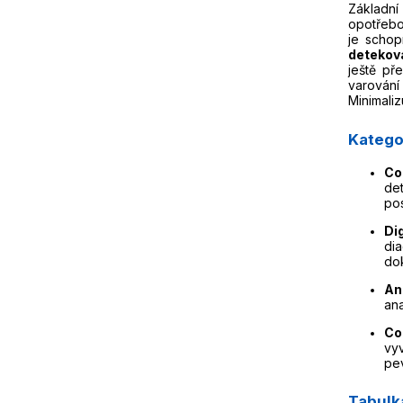
Základní
opotřebo
je schop
detekov
ještě př
varování
Minimaliz
Katego
Co
de
pos
Di
di
dok
An
ana
Co
vyv
pe
Tabulk