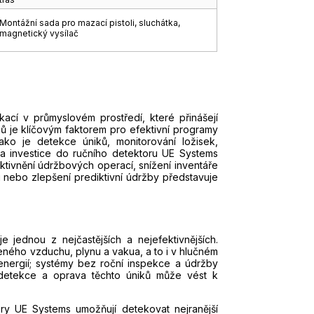
Montážní sada pro mazací pistoli, sluchátka,
magnetický vysílač
ací v průmyslovém prostředí, které přinášejí
jů je klíčovým faktorem pro efektivní programy
jako je detekce úniků, monitorování ložisek,
na investice do ručního detektoru UE Systems
tivnění údržbových operací, snížení inventáře
ci nebo zlepšení prediktivní údržby představuje
e jednou z nejčastějších a nejefektivnějších.
eného vzduchu, plynu a vakua, a to i v hlučném
energií; systémy bez roční inspekce a údržby
 detekce a oprava těchto úniků může vést k
ry UE Systems umožňují detekovat nejranější