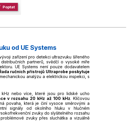
Poptat
zvuku od UE Systems
voji zařízení pro detekci ultrazvuku šířeného
distribučních partnerů, svědčí o vysoké míře
 sektoru. UE Systems není pouze dodavatelem
Řada ručních přístrojů Ultraprobe poskytuje
mechanickou analýzu a elektrickou inspekci, s
 kHz nebo více, které jsou pro lidské ucho
nce v rozsahu 20 kHz až 100 kHz
. Klíčovou
nná povaha, která je činí vysoce směrovými a
vantní signály od okolního hluku v hlučném
 vysokofrekvenční zvuky do slyšitelného rozsahu
problémové zvuky přes sluchátka a vizuálně