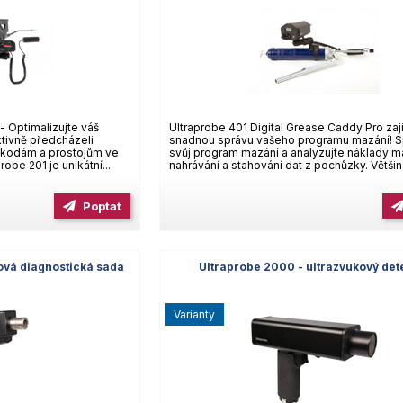
- Optimalizujte váš
Ultraprobe 401 Digital Grease Caddy Pro zaji
tivně předcházeli
snadnou správu vašeho programu mazání! S
 škodám a prostojům ve
svůj program mazání a analyzujte náklady m
obe 201 je unikátní...
nahrávání a stahování dat z pochůzky. Většina
Poptat
ková diagnostická sada
Ultraprobe 2000 - ultrazvukový det
varianty