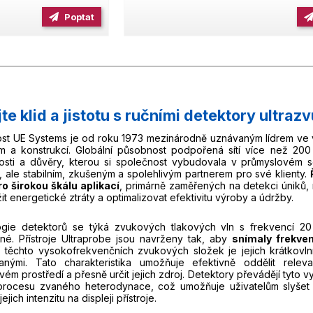
Poptat
jte klid a jistotu s ručními detektory ultra
st UE Systems je od roku 1973 mezinárodně uznávaným lídrem ve vý
 a konstrukcí. Globální působnost podpořená sítí více než 200 
vosti a důvěry, kterou si společnost vybudovala v průmyslovém
, ale stabilním, zkušeným a spolehlivým partnerem pro své klienty.
ro širokou škálu aplikací
, primárně zaměřených na detekci úniků, 
žit energetické ztráty a optimalizovat efektivitu výroby a údržby.
gie detektorů se týká zvukových tlakových vln s frekvencí 20
elné. Přístroje Ultraprobe jsou navrženy tak, aby
snímaly frekve
tí těchto vysokofrekvenčních zvukových složek je jejich krátkovl
vanými. Tato charakteristika umožňuje efektivně oddělit rele
ém prostředí a přesně určit jejich zdroj. Detektory převádějí tyto
rocesu zvaného heterodynace, což umožňuje uživatelům slyšet 
jejich intenzitu na displeji přístroje.