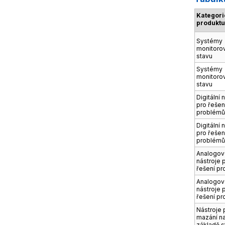
Kategori
produkt
Systémy
monitoro
stavu
Systémy
monitoro
stavu
Digitální 
pro řešen
problém
Digitální 
pro řešen
problém
Analogo
nástroje 
řešení p
Analogo
nástroje 
řešení p
Nástroje 
mazání n
základě s