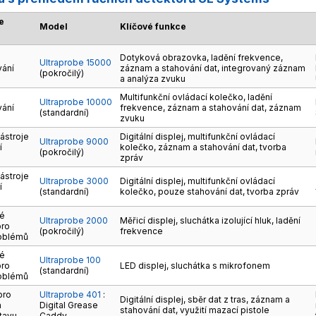
e
Model
Klíčové funkce
u
Dotyková obrazovka, ladění frekvence,
Ultraprobe 15000
vání
záznam a stahování dat, integrovaný záznam
(pokročilý)
a analýza zvuku
Multifunkční ovládací kolečko, ladění
Ultraprobe 10000
vání
frekvence, záznam a stahování dat, záznam
(standardní)
zvuku
nástroje
Digitální displej, multifunkční ovládací
Ultraprobe 9000
í
kolečko, záznam a stahování dat, tvorba
(pokročilý)
ů
zpráv
nástroje
Ultraprobe 3000
Digitální displej, multifunkční ovládací
í
(standardní)
kolečko, pouze stahování dat, tvorba zpráv
ů
vé
Ultraprobe 2000
Měřicí displej, sluchátka izolující hluk, ladění
pro
(pokročilý)
frekvence
roblémů
vé
Ultraprobe 100
pro
LED displej, sluchátka s mikrofonem
(standardní)
roblémů
pro
Ultraprobe 401
:
Digitální displej, sběr dat z tras, záznam a
a
Digital Grease
stahování dat, využití mazací pistole
tavu
Caddy