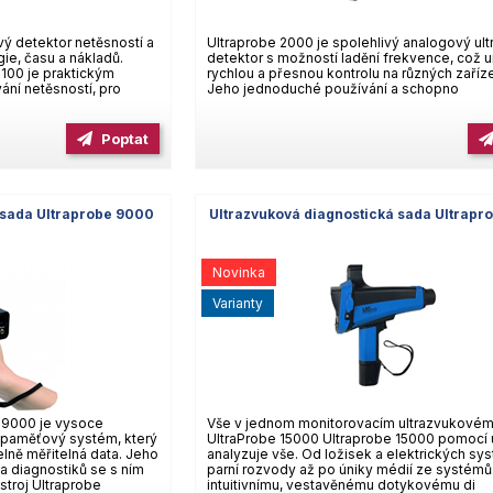
ý detektor netěsností a
Ultraprobe 2000 je spolehlivý analogový ul
gie, času a nákladů.
detektor s možností ladění frekvence, což
 100 je praktickým
rychlou a přesnou kontrolu na různých zaříz
ání netěsností, pro
Jeho jednoduché používání a schopno
Poptat
 sada Ultraprobe 9000
Ultrazvuková diagnostická sada Ultrapr
Novinka
varianty
 9000 je vysoce
Vše v jednom monitorovacím ultrazvukové
a paměťový systém, který
UltraProbe 15000 Ultraprobe 15000 pomocí 
lně měřitelná data. Jeho
analyzuje vše. Od ložisek a elektrických sy
na diagnostiků se s ním
parní rozvody až po úniky médií ze systémů
ístroj Ultraprobe
intuitivnímu, vestavěnému dotykovému di