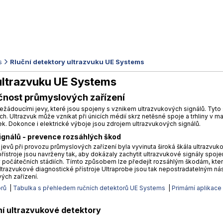
s
Rluční detektory ultrazvuku UE Systems
 ultrazvuku UE Systems
čnost průmyslových zařízení
ežádoucími jevy, které jsou spojeny s vznikem ultrazvukových signálů. Tyto si
. Ultrazvuk může vznikat při únicích médií skrz netěsné spoje a trhliny v mat
ek. Dokonce i elektrické výboje jsou zdrojem ultrazvukových signálů.
ignálů - prevence rozsáhlých škod
jevů při provozu průmyslových zařízení byla vyvinuta široká škála ultrazvuk
řístroje jsou navrženy tak, aby dokázaly zachytit ultrazvukové signály spo
 počátečních stádiích. Tímto způsobem lze předejít rozsáhlým škodám, kte
trazvukové diagnostické přístroje Ultraprobe jsou tak nepostradatelným nás
ých zařízení.
orů
|
Tabulka s přehledem ručních detektorů UE Systems
|
Primární aplikace
ní ultrazvukové detektory