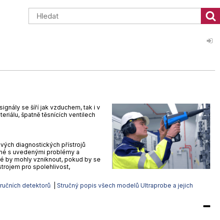
gnály se šíří jak vzduchem, tak i v
eriálu, špatně těsnících ventilech
ových diagnostických přístrojů
jené s uvedenými problémy a
ré by mohly vzniknout, pokud by se
trojem pro spolehlivost,
 ručních detektorů
|
Stručný popis všech modelů Ultraprobe a jejich