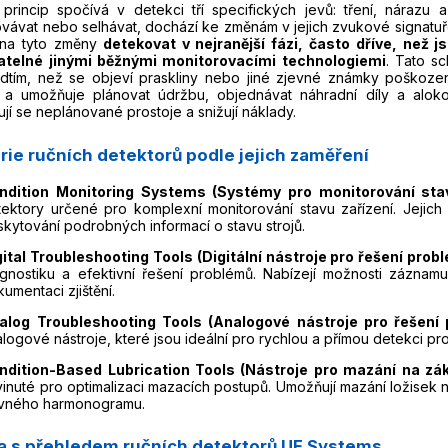
 princip spočívá v detekci tří specifických jevů: tření, nárazu a
vávat nebo selhávat, dochází ke změnám v jejich zvukové signatuř
na tyto změny
detekovat v nejranější fázi, často dříve, než
atelné jinými běžnými monitorovacími technologiemi
. Tato s
edtím, než se objeví praskliny nebo jiné zjevné známky poškoze
 a umožňuje plánovat údržbu, objednávat náhradní díly a aloko
ují se neplánované prostoje a snižují náklady.
rie ručních detektorů podle jejich zaměření
ndition Monitoring Systems (Systémy pro monitorování stav
tektory určené pro komplexní monitorování stavu zařízení. Jejich 
kytování podrobných informací o stavu strojů.
gital Troubleshooting Tools (Digitální nástroje pro řešení prob
agnostiku a efektivní řešení problémů. Nabízejí možnosti záznam
umentaci zjištění.
alog Troubleshooting Tools (Analogové nástroje pro řešení 
logové nástroje, které jsou ideální pro rychlou a přímou detekci p
ndition-Based Lubrication Tools (Nástroje pro mazání na zák
inuté pro optimalizaci mazacích postupů. Umožňují mazání ložisek n
vného harmonogramu.
a s přehledem ručních detektorů UE Systems