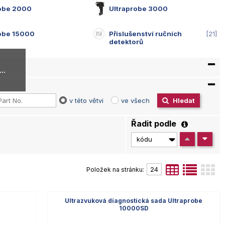
robe 2000
Ultraprobe 3000
robe 15000
Příslušenství ručních
21
detektorů
..
v této větvi
ve všech
Hledat
Řadit podle
Položek na stránku:
1
Ultrazvuková diagnostická sada Ultraprobe
10000SD