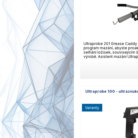
Ultraprobe 201 Grease Caddy 
program mazání, abyste proak
selhání ložisek, souvisejícím
výrobě. Asistent mazání Ultrapr
Ultraprobe 100 - ultrazvu
varianty