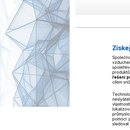
Získe
Společno
vzduchem
spolehli
produktů
řešení p
cílem sní
Technolo
neslyšit
vlastnos
lokalizo
průmyslov
pomocí p
sledovat 