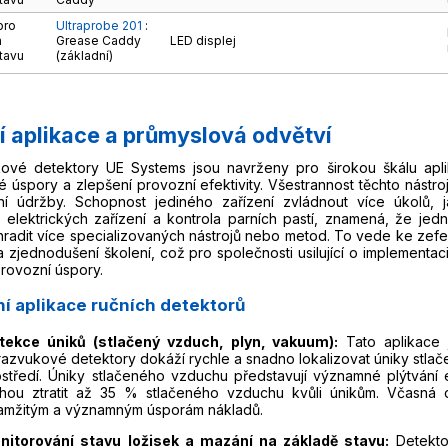
pro
Ultraprobe 201
:
a
Grease Caddy
LED displej
tavu
(základní)
í aplikace a průmyslová odvětví
kové detektory UE Systems jsou navrženy pro širokou škálu aplik
 úspory a zlepšení provozní efektivity. Všestrannost těchto nástro
vní údržby. Schopnost jediného zařízení zvládnout více úkolů, 
 elektrických zařízení a kontrola parních pastí, znamená, že jed
radit více specializovaných nástrojů nebo metod. To vede ke zefek
a zjednodušení školení, což pro společnosti usilující o implementa
rovozní úspory.
ní aplikace ručních detektorů
tekce úniků (stlačený vzduch, plyn, vakuum):
Tato aplikace j
razvukové detektory dokáží rychle a snadno lokalizovat úniky stlač
ostředí. Úniky stlačeného vzduchu představují významné plýtvání 
hou ztratit až 35 % stlačeného vzduchu kvůli únikům. Včasná
amžitým a významným úsporám nákladů.
nitorování stavu ložisek a mazání na základě stavu:
Detekto