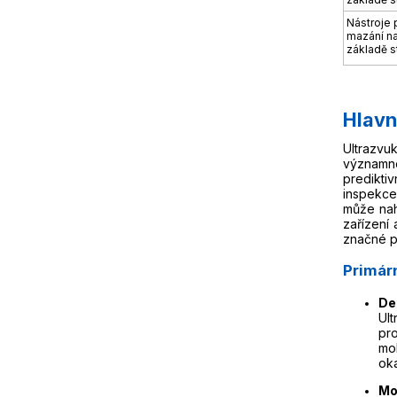
Nástroje 
mazání n
základě s
Hlavn
Ultrazvu
významné
predikti
inspekce
může nah
zařízení 
značné p
Primár
De
Ult
pr
mo
ok
Mo