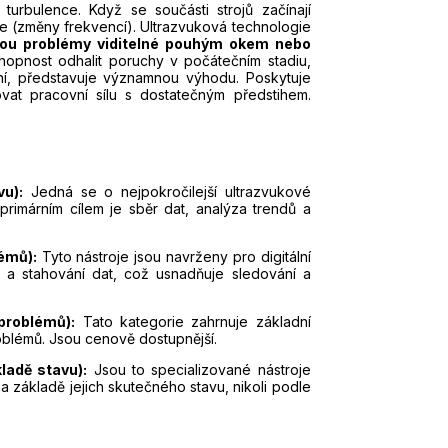
 turbulence. Když se součásti strojů začínají
e (změny frekvencí). Ultrazvuková technologie
 jsou problémy viditelné pouhým okem nebo
chopnost odhalit poruchy v počátečním stadiu,
ní, představuje významnou výhodu. Poskytuje
vat pracovní sílu s dostatečným předstihem.
u):
Jedná se o nejpokročilejší ultrazvukové
primárním cílem je sběr dat, analýza trendů a
lémů):
Tyto nástroje jsou navrženy pro digitální
u a stahování dat, což usnadňuje sledování a
problémů):
Tato kategorie zahrnuje základní
roblémů. Jsou cenově dostupnější.
ladě stavu):
Jsou to specializované nástroje
a základě jejich skutečného stavu, nikoli podle