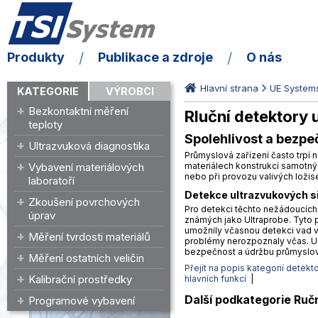
Produkty
Publikace a zdroje
O nás
Hlavní strana
UE System
KATEGORIE
VÝROBCI
Bezkontaktní měření
Rluční detektory
teploty
Spolehlivost a bezpe
Ultrazvuková diagnostika
Průmyslová zařízení často trpí n
Vybavení materiálových
materiálech konstrukcí samotných
nebo při provozu valivých ložis
laboratoří
Detekce ultrazvukových s
Zkoušení povrchových
Pro detekci těchto nežádoucích 
úprav
známých jako Ultraprobe. Tyto p
umožnily včasnou detekci vad v
Měření tvrdosti materiálů
problémy nerozpoznaly včas. Ul
bezpečnost a údržbu průmyslov
Měření ostatních veličin
Přejít na popis kategorií detekt
Kalibrační prostředky
hlavních funkcí
|
Další podkategorie Ruč
Programové vybavení