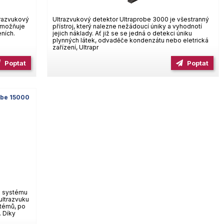
trazvukový
Ultrazvukový detektor Ultraprobe 3000 je všestranný
 umožňuje
přístroj, který nalezne nežádoucí úniky a vyhodnotí
eních.
jejich náklady. Ať již se se jedná o detekci úniku
plynných látek, odvaděče kondenzátu nebo eletrická
zařízení, Ultrapr
Poptat
Poptat
obe 15000
m systému
ultrazvuku
stémů, po
. Díky