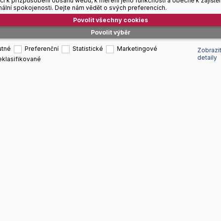
ící k přizpůsobení obsahu webu, k měření jeho funkčnosti a obecně k zajištěn
ální spokojenosti. Dejte nám vědět o svých preferencích.
Povolit všechny cookies
Povolit výběr
utné
Preferenční
Statistické
Marketingové
Zobrazi
detaily
klasifikované