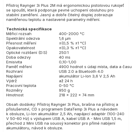
Přístroj Raynger 3i Plus 2M má ergonomickou pistolovou rukojeť
se spouští, která podporuje pevné uchopení obsluhou pro
stabilní zaměření. Jasný a dobře čitelný displej zobrazuje
naměřenou teplotu a nastavené parametry měření.
Technická specifikace
Měřicí rozsah
400-2000 °C
Spektrální odezva
1,6 µm
Přesnost měření
±(0,5 % ±1 °C)
Opakovatelnost
±(0,3 % ±1 °C)
Optické rozlišení (D:S)
250:1
Doba odezvy
40 ms
Emisivita
0,10-1,00
Paměť měření
4900 hodnot s údaji místa, data a času
Rozhraní
USB 2.0 a Bluetooth 4.0
Napájení
akumulátor Li-Ion 3,6 V 2,5 Ah
Výdrž
až 24 h
Pracovní teplota
0-50 °C
Rozměry
950 g
Hmotnost
218 × 222 × 74 mm
Obsah dodávky: Přístroj Raynger 3i Plus, brašna na přístroj a
příslušenství, CD s programem DataTemp 3i Plus a návodem
k obsluze, Li-Ion akumulátor 2,5 Ah, napájecí adaptér (100-240
V 50-60 Hz) s výstupem USB A, kabel USB A - Mini USB 1,5 m,
přechod z Mini USB na souosý konektor pro přímé nabíjení
akumulátoru, návod k obsluze.