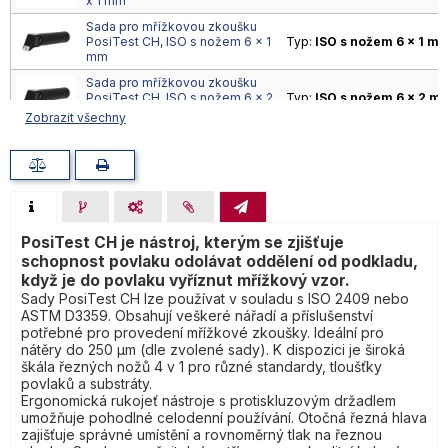
x 1 mm
Sada pro mřížkovou zkoušku
PosiTest CH, ISO s nožem 6 x 1
Typ:
ISO s nožem 6 x 1 m
mm
Sada pro mřížkovou zkoušku
PosiTest CH, ISO s nožem 6 x 2
Typ:
ISO s nožem 6 x 2 m
mm
Zobrazit všechny
Sada pro mřížkovou zkoušku
PosiTest CH, ISO s nožem 6 x 3
Typ:
ISO s nožem 6 x 3 m
mm
PosiTest CH je nástroj, kterým se zjišťuje
schopnost povlaku odolávat oddělení od podkladu,
když je do povlaku vyříznut mřížkový vzor.
Sady PosiTest CH lze používat v souladu s ISO 2409 nebo
ASTM D3359. Obsahují veškeré nářadí a příslušenství
potřebné pro provedení mřížkové zkoušky. Ideální pro
nátěry do 250 µm (dle zvolené sady). K dispozici je široká
škála řezných nožů 4 v 1 pro různé standardy, tloušťky
povlaků a substráty.
Ergonomická rukojeť nástroje s protiskluzovým držadlem
umožňuje pohodlné celodenní používání. Otočná řezná hlava
zajišťuje správné umístění a rovnoměrný tlak na řeznou