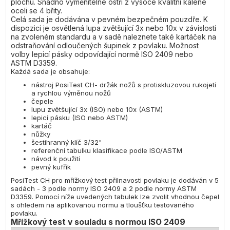
plochu. Snadno vyměnitelné ostří z vysoce kvalitní kalené
oceli se 4 břity.
Celá sada je dodávána v pevném bezpečném pouzdře. K
dispozici je osvětlená lupa zvětšující 3x nebo 10x v závislosti
na zvoleném standardu a v sadě naleznete také kartáček na
odstraňování odloučených šupinek z povlaku. Možnost
volby lepicí pásky odpovídající normě ISO 2409 nebo
ASTM D3359.
Každá sada je obsahuje:
nástroj PosiTest CH- držák nožů s protiskluzovou rukojetí
a rychlou výměnou nožů
čepele
lupu zvětšující 3x (ISO) nebo 10x (ASTM)
lepicí pásku (ISO nebo ASTM)
kartáč
nůžky
šestihranný klíč 3/32"
referenční tabulku klasifikace podle ISO/ASTM
návod k použití
pevný kufřík
PosiTest CH pro mřížkový test přilnavosti povlaku je dodáván v 5
sadách - 3 podle normy ISO 2409 a 2 podle normy ASTM
D3359. Pomocí níže uvedených tabulek lze zvolit vhodnou čepel
s ohledem na aplikovanou normu a tloušťku testovaného
povlaku.
Mřížkový test v souladu s normou ISO 2409