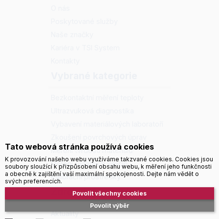
O nás
Poskytované služby
Naše značky
Kariéra v TSI System
Kontakty
Vybrané kategorie
Bezkontaktní měření teploty
Ultrazvuková diagnostika
Vybavení materiálových laboratoří
Zkoušení povrchových úprav
Tato webová stránka používá cookies
Měření tvrdosti materiálů
K provozování našeho webu využíváme takzvané cookies. Cookies jsou
Měření ostatních veličin
soubory sloužící k přizpůsobení obsahu webu, k měření jeho funkčnosti
a obecně k zajištění vaší maximální spokojenosti. Dejte nám vědět o
Kalibrační prostředky
svých preferencích.
Zdroje informací
Povolit všechny cookies
Povolit výběr
Aktuality