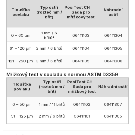
Typ ostří
PosiTest CH
Tloušťka
Náhradní
(rozteč mm /
Sada pro
povlaku
ostří
břit)
mřížkový test
1 mm / 6
0 – 60 µm
06411103
06411304
břitů*
61 – 120 µm
2 mm / 6 břitů
06411104
06411305
121 – 250 µm
3 mm / 6 břitů
06411105
06411306
Mřížkový test v souladu s normou ASTM D3359
Typ ostří
PosiTest CH
Tloušťka
(rozteč mm /
Sada pro
Náhradní ostří
povlaku
břit)
mřížkový test
0 – 50 µm
1 mm / 11 břitů
06411102
06411307
51 – 125 µm
2 mm / 6 břitů
06411101
06411305