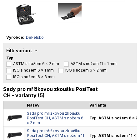
Výrobce
DeFelsko
Filtr variant
Typ
ASTM s nožem 6 x 2 mm
ASTM s nožem 11 x 1 mm
ISO s nožem 6 x 1 mm
ISO s nožem 6 x 2 mm
ISO s nožem 6 x 3 mm
Sady pro mřížkovou zkoušku PosiTest
CH - varianty (5)
Název
Varianta
Sada pro mřížkovou zkoušku
PosiTest CH, ASTM s nožem 6
Typ:
ASTM s nožem 6 x 2
x 2 mm
Sada pro mřížkovou zkoušku
PosiTest CH, ASTM s nožem 11
Typ:
ASTM s nožem 11 x 