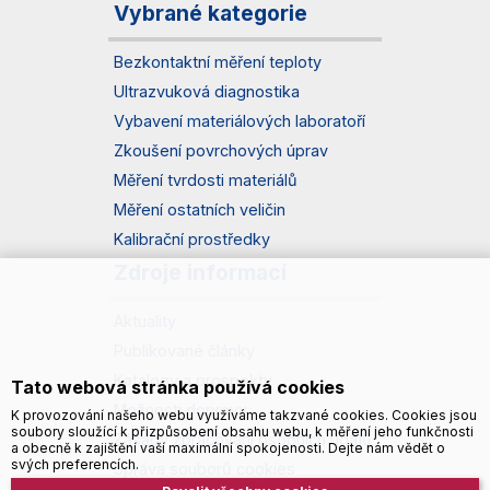
Vybrané kategorie
Bezkontaktní měření teploty
Ultrazvuková diagnostika
Vybavení materiálových laboratoří
Zkoušení povrchových úprav
Měření tvrdosti materiálů
Měření ostatních veličin
Kalibrační prostředky
Zdroje informací
Aktuality
Publikované články
Katalogy a prospekty
Tato webová stránka používá cookies
Možnosti dopravy
K provozování našeho webu využíváme takzvané cookies. Cookies jsou
soubory sloužící k přizpůsobení obsahu webu, k měření jeho funkčnosti
Zásady zpracování osobních údajů
a obecně k zajištění vaší maximální spokojenosti. Dejte nám vědět o
svých preferencích.
Správa souborů cookies