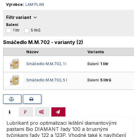
Výrobce
LAM PLAN
Filtr variant
Balení
1 litr
5 litrů
Smáčedlo M.M.702 - varianty (2)
Název
Varianta
Smáčedlo M.M.702, 1 l
Balení:
1 litr
Smáčedlo M.M.702, 5 l
Balení:
5 litrů
Lubrikant pro optimalizaci leštění diamantovými
pastami Bio DIAMANT řady 100 a brusnými
tyčinkami řady 122 a 123P. Vhodné také k navlhčení