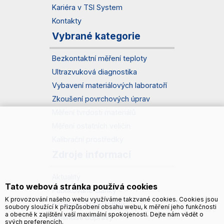
Kariéra v TSI System
Kontakty
Vybrané kategorie
Bezkontaktní měření teploty
Ultrazvuková diagnostika
Vybavení materiálových laboratoří
Zkoušení povrchových úprav
Měření tvrdosti materiálů
Měření ostatních veličin
Kalibrační prostředky
Zdroje informací
Aktuality
Tato webová stránka používá cookies
Publikované články
K provozování našeho webu využíváme takzvané cookies. Cookies jsou
Katalogy a prospekty
soubory sloužící k přizpůsobení obsahu webu, k měření jeho funkčnosti
a obecně k zajištění vaší maximální spokojenosti. Dejte nám vědět o
Možnosti dopravy
svých preferencích.