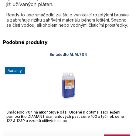
již užívaných pláten.
Ready-to-use smáčedlo zajišťuje vynikající rozptýlení brusiva
a zabraňuje riziku zahřívání materiálu během leštění. Snadno
se čistí vodou, alkoholem nebo vodnými čisticími prostředky.
Podobné produkty
Smáčedlo M.M.704
varianty
Smáčedlo 704 na alkoholové bázi. Určené k optimalizaci leštění
pomocí Bio DIAMANT diamantových past série 100 a tyčinek série
122 & 123P u vzorků citlivých na ox