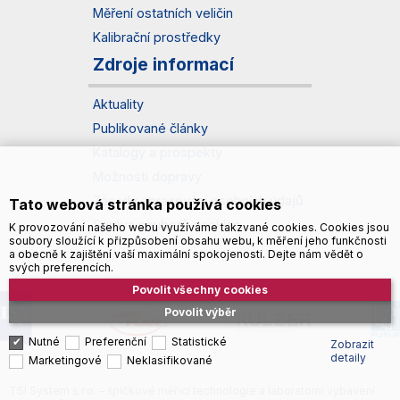
Měření ostatních veličin
Kalibrační prostředky
Zdroje informací
Aktuality
Publikované články
Katalogy a prospekty
Možnosti dopravy
Zásady zpracování osobních údajů
Tato webová stránka používá cookies
Správa souborů cookies
K provozování našeho webu využíváme takzvané cookies. Cookies jsou
soubory sloužící k přizpůsobení obsahu webu, k měření jeho funkčnosti
a obecně k zajištění vaší maximální spokojenosti. Dejte nám vědět o
svých preferencích.
Povolit všechny cookies
Povolit výběr
Nutné
Preferenční
Statistické
Zobrazit
detaily
Marketingové
Neklasifikované
TSI System s.r.o. – špičkové měřicí technologie a laboratorní vybavení