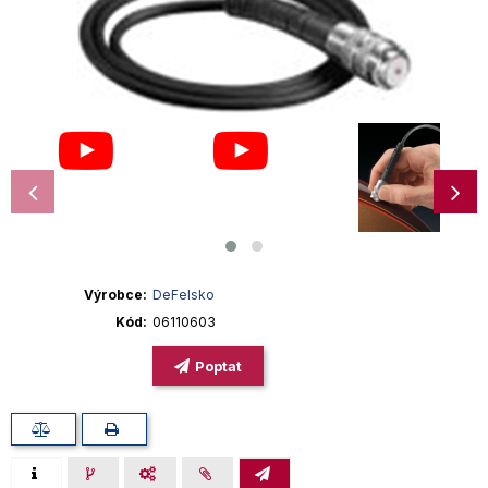
Výrobce
DeFelsko
Kód
06110603
Poptat