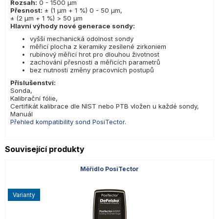
Rozsah:
0 - 1500 µm
Přesnost:
± (1 µm + 1 %) 0 - 50 µm,
± (2 µm + 1 %) > 50 µm
Hlavní výhody nové generace sondy:
vyšší mechanická odolnost sondy
měřicí plocha z keramiky zesílené zirkoniem
rubínový měřicí hrot pro dlouhou životnost
zachování přesnosti a měřicích parametrů
bez nutnosti změny pracovních postupů
Příslušenství:
Sonda,
Kalibrační fólie,
Certifikát kalibrace dle NIST nebo PTB vložen u každé sondy,
Manuál
Přehled kompatibility sond PosiTector
.
Související produkty
Měřidlo PosiTector
varianty