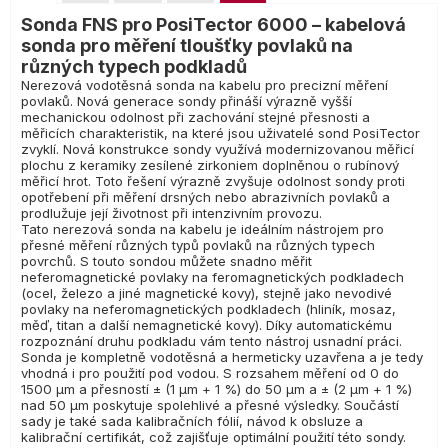
Sonda FNS pro PosiTector 6000 – kabelová
sonda pro měření tloušťky povlaků na
různých typech podkladů
Nerezová vodotěsná sonda na kabelu pro precizní měření
povlaků. Nová generace sondy přináší výrazně vyšší
mechanickou odolnost při zachování stejné přesnosti a
měřicích charakteristik, na které jsou uživatelé sond PosiTector
zvyklí. Nová konstrukce sondy využívá modernizovanou měřicí
plochu z keramiky zesílené zirkoniem doplněnou o rubínový
měřicí hrot. Toto řešení výrazně zvyšuje odolnost sondy proti
opotřebení při měření drsných nebo abrazivních povlaků a
prodlužuje její životnost při intenzivním provozu.
Tato nerezová sonda na kabelu je ideálním nástrojem pro
přesné měření různých typů povlaků na různých typech
povrchů. S touto sondou můžete snadno měřit
neferomagnetické povlaky na feromagnetických podkladech
(ocel, železo a jiné magnetické kovy), stejně jako nevodivé
povlaky na neferomagnetických podkladech (hliník, mosaz,
měď, titan a další nemagnetické kovy). Díky automatickému
rozpoznání druhu podkladu vám tento nástroj usnadní práci.
Sonda je kompletně vodotěsná a hermeticky uzavřena a je tedy
vhodná i pro použití pod vodou. S rozsahem měření od 0 do
1500 µm a přesností ± (1 µm + 1 %) do 50 µm a ± (2 µm + 1 %)
nad 50 µm poskytuje spolehlivé a přesné výsledky. Součástí
sady je také sada kalibračních fólií, návod k obsluze a
kalibrační certifikát, což zajišťuje optimální použití této sondy.