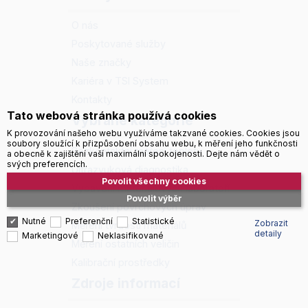
O nás
Poskytované služby
Naše značky
Kariéra v TSI System
Kontakty
Tato webová stránka používá cookies
Vybrané kategorie
K provozování našeho webu využíváme takzvané cookies. Cookies jsou
soubory sloužící k přizpůsobení obsahu webu, k měření jeho funkčnosti
Bezkontaktní měření teploty
a obecně k zajištění vaší maximální spokojenosti. Dejte nám vědět o
svých preferencích.
Ultrazvuková diagnostika
Povolit všechny cookies
Vybavení materiálových laboratoří
Povolit výběr
Zkoušení povrchových úprav
Nutné
Preferenční
Statistické
Zobrazit
Měření tvrdosti materiálů
detaily
Marketingové
Neklasifikované
Měření ostatních veličin
Kalibrační prostředky
Zdroje informací