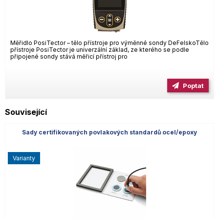
Měřidlo PosiTector – tělo přístroje pro výměnné sondy DeFelskoTělo
přístroje PosiTector je univerzální základ, ze kterého se podle
připojené sondy stává měřicí přístroj pro
Poptat
Související
Sady certifikovaných povlakových standardů ocel/epoxy
varianty