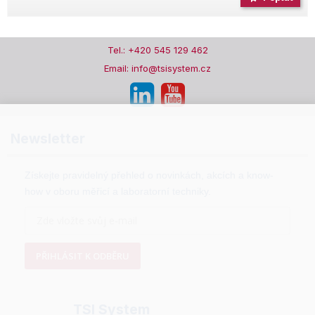
Tel.: +420 545 129 462
Email: info@tsisystem.cz
Newsletter
Získejte pravidelný přehled o novinkách, akcích a know-
how v oboru měřicí a laboratorní techniky.
PŘIHLÁSIT K ODBĚRU
TSI System